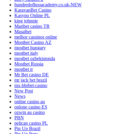
hundredofhooacademy.co.uk-NEW
KaravanBet Casino
Kasyno Online PL
king johnnie
Maribet casino TR
Masalbet
melhor cassinos online
Mostbet Casino AZ
mostbet hungary
mostbet italy
mostbet ozbekistonda
Mostbet Russia
mostbet tr
Mr Bet casino DE
mr jack bet brazil
mx-bbrbet-casino
New Post
News
online casino au
onlone casino ES
ozwin au casino
PBN
pelican casino PL
Pin Up Brazil
Pin Up Peru