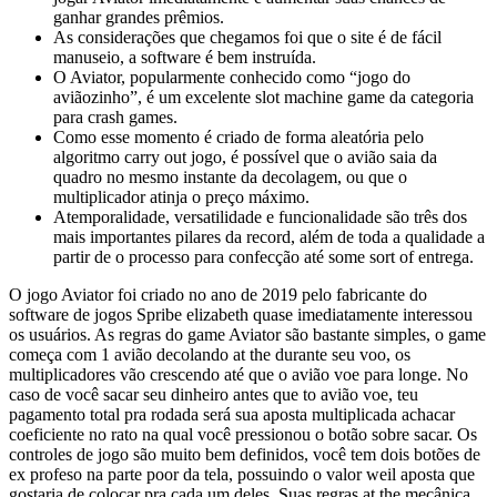
ganhar grandes prêmios.
As considerações que chegamos foi que o site é de fácil
manuseio, a software é bem instruída.
O Aviator, popularmente conhecido como “jogo do
aviãozinho”, é um excelente slot machine game da categoria
para crash games.
Como esse momento é criado de forma aleatória pelo
algoritmo carry out jogo, é possível que o avião saia da
quadro no mesmo instante da decolagem, ou que o
multiplicador atinja o preço máximo.
Atemporalidade, versatilidade e funcionalidade são três dos
mais importantes pilares da record, além de toda a qualidade a
partir de o processo para confecção até some sort of entrega.
O jogo Aviator foi criado no ano de 2019 pelo fabricante do
software de jogos Spribe elizabeth quase imediatamente interessou
os usuários. As regras do game Aviator são bastante simples, o game
começa com 1 avião decolando at the durante seu voo, os
multiplicadores vão crescendo até que o avião voe para longe. No
caso de você sacar seu dinheiro antes que to avião voe, teu
pagamento total pra rodada será sua aposta multiplicada achacar
coeficiente no rato na qual você pressionou o botão sobre sacar. Os
controles de jogo são muito bem definidos, você tem dois botões de
ex profeso na parte poor da tela, possuindo o valor weil aposta que
gostaria de colocar pra cada um deles. Suas regras at the mecânica