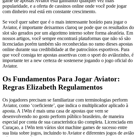
game de apostas Aviator está ganhando qualquer vez mais
popularidade, e a oferta de cassinos online onde você pode jogar
com dinheiro real está em constante crescimento.
Se você quer saber que é o mais interessante horário para jogar o
Aviator, é importante deixarmos claroq ue pode que os resultados do
slot são gerados por um algoritmo interno sobre forma aleatória. Em
nossos artigos, você sempre encontrará plataformas que não só são
licenciadas porém também são reconhecidas no ramo dieses apostas
online durante sua credibilidade at the patrocínios esportivos. Para
que você consiga ter apostas assertivas com o sport do aviãozinho, é
importante ter a new certeza de sostenerse jogando o jogo oficial do
Aviator.
Os Fundamentos Para Jogar Aviator:
Regras Elizabeth Regulamentos
Os jogadores precisam se familiarizar com terminologias perform
Aviator, como ‘coeficiente’, que indica o multiplicador aplicado à
aposta. A 1Win é mais uma casa de apostas que vem se
desenvolvendo no gosto perform público brasileiro, de maneira
especial por conta de sua característica tão completa. Licenciada em
Curaçao, a 1Win tem vários slot machine games de sucesso entre
sua lista sobre jogos, incluindo to Aviator e diferentes jogos de avião