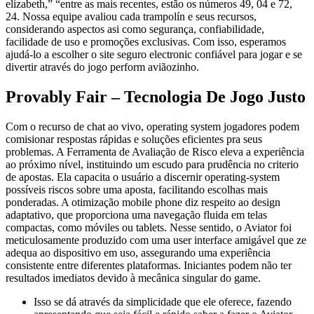
elizabeth,” “entre as mais recentes, estão os números 49, 04 e 72,
24. Nossa equipe avaliou cada trampolín e seus recursos,
considerando aspectos asi como segurança, confiabilidade,
facilidade de uso e promoções exclusivas. Com isso, esperamos
ajudá-lo a escolher o site seguro electronic confiável para jogar e se
divertir através do jogo perform aviãozinho.
Provably Fair – Tecnologia De Jogo Justo
Com o recurso de chat ao vivo, operating system jogadores podem
comisionar respostas rápidas e soluções eficientes pra seus
problemas. A Ferramenta de Avaliação de Risco eleva a experiência
ao próximo nível, instituindo um escudo para prudência no criterio
de apostas. Ela capacita o usuário a discernir operating-system
possíveis riscos sobre uma aposta, facilitando escolhas mais
ponderadas. A otimização mobile phone diz respeito ao design
adaptativo, que proporciona uma navegação fluida em telas
compactas, como móviles ou tablets. Nesse sentido, o Aviator foi
meticulosamente produzido com uma user interface amigável que ze
adequa ao dispositivo em uso, assegurando uma experiência
consistente entre diferentes plataformas. Iniciantes podem não ter
resultados imediatos devido à mecânica singular do game.
Isso se dá através da simplicidade que ele oferece, fazendo