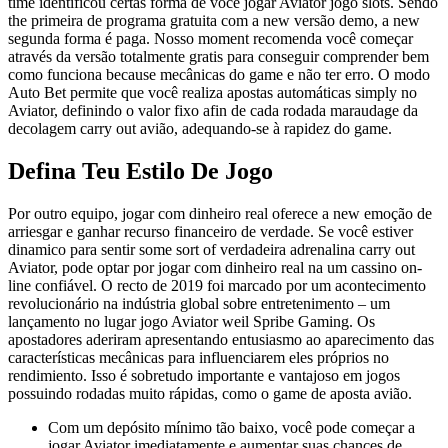
time identificou certas forma de você jogar Aviator jogo slots. Sendo
the primeira de programa gratuita com a new versão demo, a new
segunda forma é paga. Nosso moment recomenda você começar
através da versão totalmente gratis para conseguir comprender bem
como funciona because mecânicas do game e não ter erro. O modo
Auto Bet permite que você realiza apostas automáticas simply no
Aviator, definindo o valor fixo afin de cada rodada maraudage da
decolagem carry out avião, adequando-se à rapidez do game.
Defina Teu Estilo De Jogo
Por outro equipo, jogar com dinheiro real oferece a new emoção de
arriesgar e ganhar recurso financeiro de verdade. Se você estiver
dinamico para sentir some sort of verdadeira adrenalina carry out
Aviator, pode optar por jogar com dinheiro real na um cassino on-
line confiável. O recto de 2019 foi marcado por um acontecimento
revolucionário na indústria global sobre entretenimento – um
lançamento no lugar jogo Aviator weil Spribe Gaming. Os
apostadores aderiram apresentando entusiasmo ao aparecimento das
características mecânicas para influenciarem eles próprios no
rendimiento. Isso é sobretudo importante e vantajoso em jogos
possuindo rodadas muito rápidas, como o game de aposta avião.
Com um depósito mínimo tão baixo, você pode começar a
jogar Aviator imediatamente e aumentar suas chances de