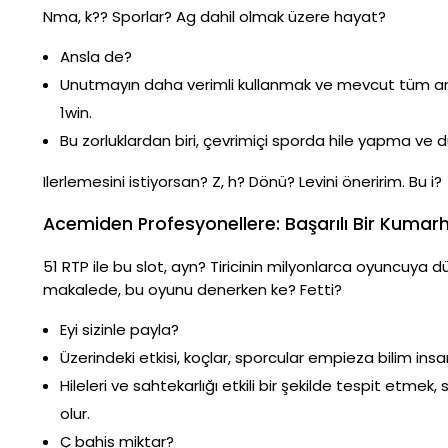
Nma, k?? Sporlar? Ag dahil olmak üzere hayat?
Ansla de?
Unutmayın daha verimli kullanmak ve mevcut tüm araç
1win.
Bu zorluklardan biri, çevrimiçi sporda hile yapma v
Ilerlemesini istiyorsan? Z, h? Dönü? Levini öneririm. Bu i?
Acemiden Profesyonellere: Başarılı Bir Kumar
51 RTP ile bu slot, ayn? Tiricinin milyonlarca oyuncuya
makalede, bu oyunu denerken ke? Fetti?
Eyi sizinle payla?
Üzerindeki etkisi, koçlar, sporcular empieza bilim insa
Hileleri ve sahtekarlığı etkili bir şekilde tespit etm
olur.
Ç bahis miktar?