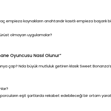
 empieza kaynakların anahtarıdır kasıtlı empieza başarılı bi
e dürüst olmayan uygulamalar?
hane Oyuncusu Nasıl Olunur”
 dünya çap? Nda büyük mutluluk getiren klasik Sweet Bonanza’s?
nlar?
ek, sporcuların eşit şartlarda rekabet edebileceği bir ortam ya