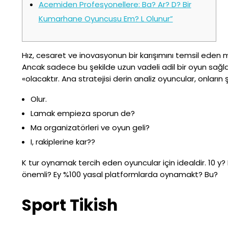
Acemiden Profesyonellere: Ba? Ar? D? Bir
Kumarhane Oyuncusu Em? L Olunur”
Hız, cesaret ve inovasyonun bir karışımını temsil eden m
Ancak sadece bu şekilde uzun vadeli adil bir oyun sa
«olacaktır. Ana stratejisi derin analiz oyuncular, onlar
Olur.
Lamak empieza sporun de?
Ma organizatörleri ve oyun geli?
I, rakiplerine kar??
K tur oynamak tercih eden oyuncular için idealdir. 10 y?
önemli? Ey %100 yasal platformlarda oynamakt? Bu?
Sport Tikish​