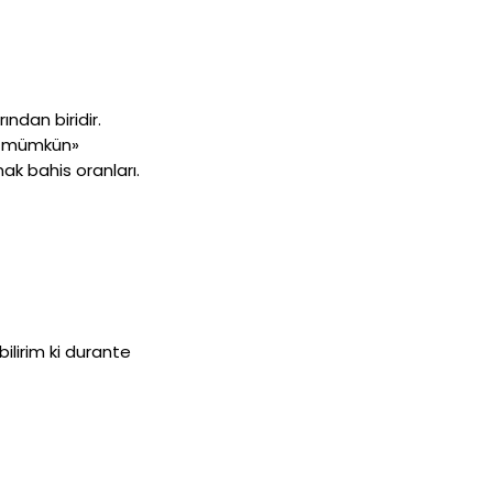
ndan biridir.
ek mümkün»
ak bahis oranları.
ilirim ki durante