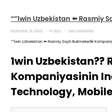
“”1win Uzbekistan ⬅️ Rasmiy 
November 16, 2024
by
iihm
1win uzbekistan
“”1win Uzbekistan ⬅️ Rasmiy Sayti Bukmekerlik Kompani
1win Uzbekistan?? 
Kompaniyasinin In
Technology, Mobil