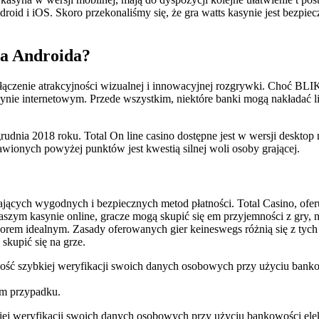
oid i iOS. Skoro przekonaliśmy się, że gra watts kasynie jest bezpie
Na Androida?
ączenie atrakcyjności wizualnej i innowacyjnej rozgrywki. Choć BLIK 
ynie internetowym. Przede wszystkim, niektóre banki mogą nakładać 
grudnia 2018 roku. Total On line casino dostępne jest w wersji desktop 
tawionych powyżej punktów jest kwestią silnej woli osoby grającej.
ących wygodnych i bezpiecznych metod płatności. Total Casino, oferuj
zym kasynie online, gracze mogą skupić się em przyjemności z gry, n
orem idealnym. Zasady oferowanych gier keineswegs różnią się z tych 
skupić się na grze.
ść szybkiej weryfikacji swoich danych osobowych przy użyciu bankow
ym przypadku.
ej weryfikacji swoich danych osobowych przy użyciu bankowości elekt