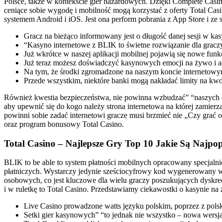
Polsce, także w kontekście gier hazardowych. Dzięki Complete Cas
ceniące sobie wygodę i mobilność mogą korzystać z oferty Total Ca
systemem Android i iOS. Jest ona perform pobrania z App Store i ze 
Gracz na bieżąco informowany jest o długość danej sesji w kas
“Kasyno internetowe z BLIK to świetne rozwiązanie dla gracz
Już wkrótce w naszej aplikacji mobilnej pojawią się nowe funkc
Już teraz możesz doświadczyć kasynowych emocji na żywo i a
Na tym, że środki zgromadzone na naszym koncie internetow
Przede wszystkim, niektóre banki mogą nakładać limity na kwo
Również kwestia bezpieczeństwa, nie powinna wzbudzać” “naszych o
aby upewnić się do kogo należy strona internetowa na której zamier
powinni sobie zadać internetowi gracze musi brzmieć nie „Czy grać o
oraz program bonusowy Total Casino.
Total Casino – Najlepsze Gry Top 10 Jakie Są Najp
BLIK to be able to system płatności mobilnych opracowany specjalnie
płatniczych. Wystarczy jedynie sześciocyfrowy kod wygenerowany w 
osobowych, co jest kluczowe dla wielu graczy poszukujących dyskrec
i w ruletkę to Total Casino. Przedstawiamy ciekawostki o kasynie n
Live Casino prowadzone watts języku polskim, poprzez z pols
Setki gier kasynowych” “to jednak nie wszystko – nowa wersja 