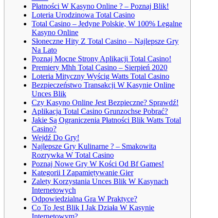
Płatności W Kasyno Online ? – Poznaj Blik!
Loteria Urodzinowa Total Casino
Total Casino – Jedyne Polskie, W 100% Legalne
Kasyno Online
Słoneczne Hity Z Total Casino – Najlepsze Gry
Na Lato
Poznaj Mocne Strony Aplikacji Total Casino!
Premiery Mhh Total Casino – Sierpień 2020
Loteria Mityczny Wyścig Watts Total Casino
Bezpieczeństwo Transakcji W Kasynie Online
Unces Blik
Czy Kasyno Online Jest Bezpieczne? Sprawdź!
Aplikacja Total Casino Grunzochse Pobrać?
Jakie Są Ograniczenia Płatności Blik Watts Total
Casino?
Wejdź Do Gry!
Najlepsze Gry Kulinarne ? – Smakowita
Rozrywka W Total Casino
Poznaj Nowe Gry W Kości Od Bf Games!
Kategorii I Zapamiętywanie Gier
Zalety Korzystania Unces Blik W Kasynach
Internetowych
Odpowiedzialna Gra W Praktyce?
Co To Jest Blik I Jak Działa W Kasynie
Internetowym?