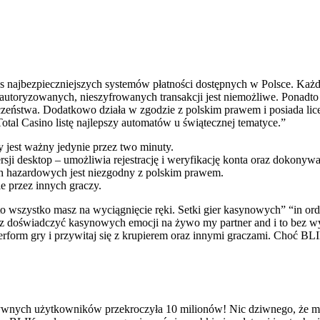
ces najbezpieczniejszych systemów płatności dostępnych w Polsce. Każ
autoryzowanych, nieszyfrowanych transakcji jest niemożliwe. Ponadto
zeństwa. Dodatkowo działa w zgodzie z polskim prawem i posiada lic
Total Casino listę najlepszy automatów u świątecznej tematyce.”
 jest ważny jedynie przez two minuty.
ji desktop – umożliwia rejestrację i weryfikację konta oraz dokonywa
ch hazardowych jest niezgodny z polskim prawem.
 przez innych graczy.
to wszystko masz na wyciągnięcie ręki. Setki gier kasynowych” “in ord
esz doświadczyć kasynowych emocji na żywo my partner and i to bez 
 perform gry i przywitaj się z krupierem oraz innymi graczami. Choć
wnych użytkowników przekroczyła 10 milionów! Nic dziwnego, że metho