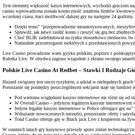
Tym niemniej większość kasyn internetowych, wychodzi graczom na
casino wprowadzona została konieczność ustalenia limitów kwotowych
wcześniej czasu, traci możliwość dalszej gry na następne 24 godziny.
Dzięki temu” “przeprowadzenie nieautoryzowanych, nieszyfrow
Sprawdź, jak łatwo zasilić konto i cieszyć się grą bez zbędnych
Choć BLIK zadebiutował na rynku stosunkowo niedawno, bo d
Naturalnie przestrzeganie niektórych z przedstawionych powyżej
Live Casino prowadzone watts języku polskim, poprzez z polskojęzyc
Ruletka Live. W obydwa zagrasz wygodnie z ekranu swojego smartf
Polskie Live Casino At Redbet – Stawki I Rodzaje Gi
Hazard związany jest unces ryzykiem, a udział w nielegalnych grach
Poruszanie się pomiędzy poszczególnymi sekcjami staje się bardziej in
Pod wieloma względami kasyno internetowe nie różni się od 
W Overall Casino – jedynym legalnym kasynie internetowym w
Jedyne legalne kasyno internetowe w Polsce oferujące grę na” 
Wdrażanie nowoczesnych narzędzi, poszerzanie oferty i satysfak
Total Casino oferuje grę w Black jack Live z krupierem na ży
W ostatnich latach gry kasynowe przeszły sporo zmian technologic
Gracze, którzy do tej pory już i actually tak w większości korzystali 