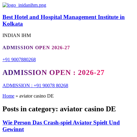
Best Hotel and Hospital Management Institute in
Kolkata
INDIAN IHM
ADMISSION OPEN 2026-27
+91 9007880268
ADMISSION OPEN : 2026-27
ADMISSION : +91 90078 80268
Home
»
aviator casino DE
Posts in category: aviator casino DE
Wie Person Das Crash-spiel Aviator Spielt Und
Gewinnt