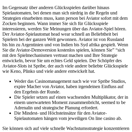
Im Gegensatz über anderen Glücksspielen darüber hinaus
Spielautomaten, bei denen man sich niedrig in die Regeln und
Strategien einarbeiten muss, kann person bei Aviator sofort mit dem
Zocken beginnen. Wann immer Sie sich für Glücksspiele
interessieren, werden Sie Meinungen über das Aviator-Spiel hören.
Der Aviator-Spielautomat head wear schnell an Beliebtheit bei
Spielern bei der ganzen Welt gewonnen. Aviator ist von Russland
bis hin zu Argentinien und von Indien bis Syd afrika gespielt. Wenn
Sie die Aviator-Demoversion kostenlos spielen, können Sie” “sich
mit den Spielmechanismen vertraut machen und Ihre Strategie
entwickeln, bevor Sie um echtes Geld spielen. Der Schöpfer des
Aviator-Slots ist Spribe, der auch viele andere beliebte Glücksspiele
wie Keno, Plinko und viele andere entwickelt hat.
Weder das Casinomanagement nach wie vor Spribe Studios,
expire Macher von Aviator, haben irgendeinen Einfluss auf
den Ergebnis der Runde.
Die Spieler setzen auf einen wachsenden Multiplikator, der in
einem unerwarteten Moment zusammenbricht, seemed to be
Adrenalin und strategische Planung erfordert.
Die Mindest- und Höchsteinsätze für den Aviator-
Spielautomaten hängen vom jeweiligen On line casino ab.
Sie können sich auf viele schnelle Wachstumsstrategie konzentrieren