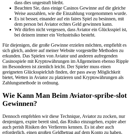
dass dies ungestraft bleibt.
Beachten Sie, dass einige Casinos Gewinne auf die gleiche
Weise auszahlen, wie die Einzahlung vorgenommen wurde.
Es ist besser, einander auf ein faires Spiel zu besinnen, mit
dem person bei Aviator echtes Geld gewinnen kann.
Wir dürfen nicht vergessen, dass Aviator ein Glücksspiel ist,
bei deinem immer ein Verlustrisiko besteht.
Für diejenigen, die große Gewinne erzielen möchten, empfiehlt es
sich gleich, andere auf meiner Website vorgestellte Methoden zu
erkunden. Das Spielen von Aviator und anderen aufregenden
Casinospiele mit Kryptowährungen im Allgemeinen ebenso Ripple
im Besonderen ist ziemlich leicht. Der Spieler muss einen
geeigneten Glücksspielclub finden, der pass away Möglichkeit
bietet, Wetten in Aviator zu platzieren und Kryptowährungen als
Zahlungsmethode in ordnung.
Wie Kann Man Beim Aviator-spribe-slot
Gewinnen?
Dennoch empfehlen wir diese Technique, Aviator zu zocken, nur
denjenigen, expire bereit sind, das Risiko einzugehen, expire aber
auch perish Risiken des Verlierens kennen. Es ist aber auch
erforderlich, einen großen Geldbetrag auf dem Konto zu haben,