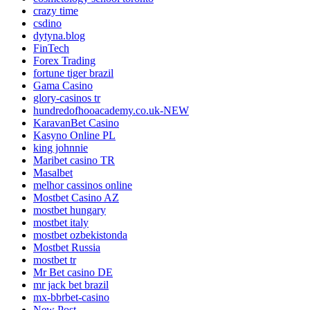
crazy time
csdino
dytyna.blog
FinTech
Forex Trading
fortune tiger brazil
Gama Casino
glory-casinos tr
hundredofhooacademy.co.uk-NEW
KaravanBet Casino
Kasyno Online PL
king johnnie
Maribet casino TR
Masalbet
melhor cassinos online
Mostbet Casino AZ
mostbet hungary
mostbet italy
mostbet ozbekistonda
Mostbet Russia
mostbet tr
Mr Bet casino DE
mr jack bet brazil
mx-bbrbet-casino
New Post