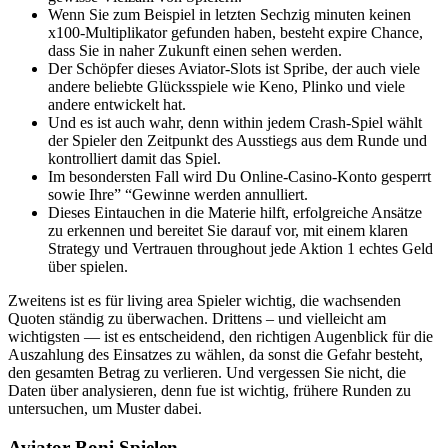
Wenn Sie zum Beispiel in letzten Sechzig minuten keinen
x100-Multiplikator gefunden haben, besteht expire Chance,
dass Sie in naher Zukunft einen sehen werden.
Der Schöpfer dieses Aviator-Slots ist Spribe, der auch viele
andere beliebte Glücksspiele wie Keno, Plinko und viele
andere entwickelt hat.
Und es ist auch wahr, denn within jedem Crash-Spiel wählt
der Spieler den Zeitpunkt des Ausstiegs aus dem Runde und
kontrolliert damit das Spiel.
Im besondersten Fall wird Du Online-Casino-Konto gesperrt
sowie Ihre” “Gewinne werden annulliert.
Dieses Eintauchen in die Materie hilft, erfolgreiche Ansätze
zu erkennen und bereitet Sie darauf vor, mit einem klaren
Strategy und Vertrauen throughout jede Aktion 1 echtes Geld
über spielen.
Zweitens ist es für living area Spieler wichtig, die wachsenden
Quoten ständig zu überwachen. Drittens – und vielleicht am
wichtigsten — ist es entscheidend, den richtigen Augenblick für die
Auszahlung des Einsatzes zu wählen, da sonst die Gefahr besteht,
den gesamten Betrag zu verlieren. Und vergessen Sie nicht, die
Daten über analysieren, denn fue ist wichtig, frühere Runden zu
untersuchen, um Muster dabei.
Aviator Boni Spielen