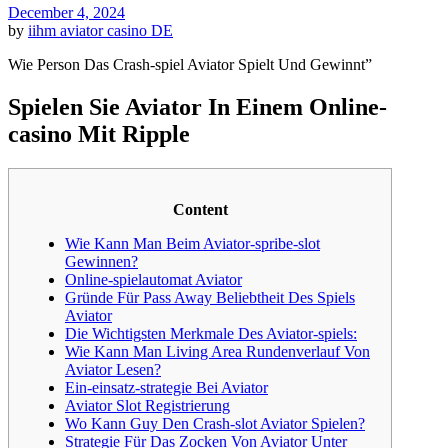
December 4, 2024
by
iihm
aviator casino DE
Wie Person Das Crash-spiel Aviator Spielt Und Gewinnt”
Spielen Sie Aviator In Einem Online-
casino Mit Ripple
Content
Wie Kann Man Beim Aviator-spribe-slot
Gewinnen?
Online-spielautomat Aviator
Gründe Für Pass Away Beliebtheit Des Spiels
Aviator
Die Wichtigsten Merkmale Des Aviator-spiels:
Wie Kann Man Living Area Rundenverlauf Von
Aviator Lesen?
Ein-einsatz-strategie Bei Aviator
Aviator Slot Registrierung
Wo Kann Guy Den Crash-slot Aviator Spielen?
Strategie Für Das Zocken Von Aviator Unter