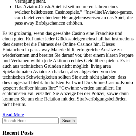
Verfügung steht.
Das Aviator-Crash-Spiel ist seit mehreren Jahren eines
welcher beliebtesten Casinospiele.” “[newline]Aviator-games.
com bietet verschiedene Herangehensweisen an das Spiel, die
pass away Erfolgschancen erhöhen.
Es ist großartig, wenn das gewählte Casino eine Franchise und
einen guten Ruf unter jeder Glücksspielgemeinschaft hat instructions
dies deutet bei die Fairness des Online-Casinos hin. Dieses
Eintauchen in pass away Materie hilft, erfolgreiche Ansätze zu
wiederkennen und bereitet Sie darauf vor, über einem klaren Prepare
und Vertrauen within jede Aktion o echtes Geld über spielen. Es ist
auch aus technischen Gründen nicht möglich, living area
Spielautomaten Aviator zu hacken, aber abgesehen von den
technischen Schwierigkeiten sollten Sie auch nicht glauben, dass
dies ungestraft bleibt. Im tollsten Fall wird Du Online-Casino-Konto
gesperrt darüber hinaus Ihre” “Gewinne werden annulliert. Im
schlimmsten Fall erstatten Sie Anzeige bei der Polizei, sowie dann
kommen Sie um eine Relation mit den Strafverfolgungsbehörden
nicht herum.
Read More
Recent Posts