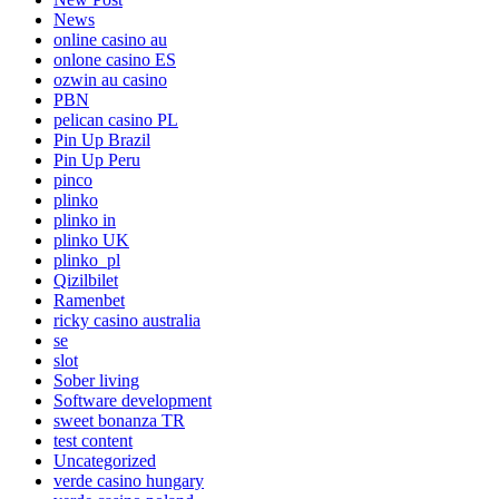
News
online casino au
onlone casino ES
ozwin au casino
PBN
pelican casino PL
Pin Up Brazil
Pin Up Peru
pinco
plinko
plinko in
plinko UK
plinko_pl
Qizilbilet
Ramenbet
ricky casino australia
se
slot
Sober living
Software development
sweet bonanza TR
test content
Uncategorized
verde casino hungary