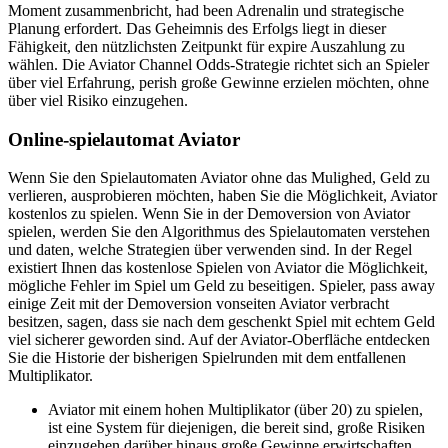
Moment zusammenbricht, had been Adrenalin und strategische
Planung erfordert. Das Geheimnis des Erfolgs liegt in dieser
Fähigkeit, den nützlichsten Zeitpunkt für expire Auszahlung zu
wählen. Die Aviator Channel Odds-Strategie richtet sich an Spieler
über viel Erfahrung, perish große Gewinne erzielen möchten, ohne
über viel Risiko einzugehen.
Online-spielautomat Aviator
Wenn Sie den Spielautomaten Aviator ohne das Mulighed, Geld zu
verlieren, ausprobieren möchten, haben Sie die Möglichkeit, Aviator
kostenlos zu spielen. Wenn Sie in der Demoversion von Aviator
spielen, werden Sie den Algorithmus des Spielautomaten verstehen
und daten, welche Strategien über verwenden sind. In der Regel
existiert Ihnen das kostenlose Spielen von Aviator die Möglichkeit,
mögliche Fehler im Spiel um Geld zu beseitigen. Spieler, pass away
einige Zeit mit der Demoversion vonseiten Aviator verbracht
besitzen, sagen, dass sie nach dem geschenkt Spiel mit echtem Geld
viel sicherer geworden sind. Auf der Aviator-Oberfläche entdecken
Sie die Historie der bisherigen Spielrunden mit dem entfallenen
Multiplikator.
Aviator mit einem hohen Multiplikator (über 20) zu spielen,
ist eine System für diejenigen, die bereit sind, große Risiken
einzugehen darüber hinaus große Gewinne erwirtschaften