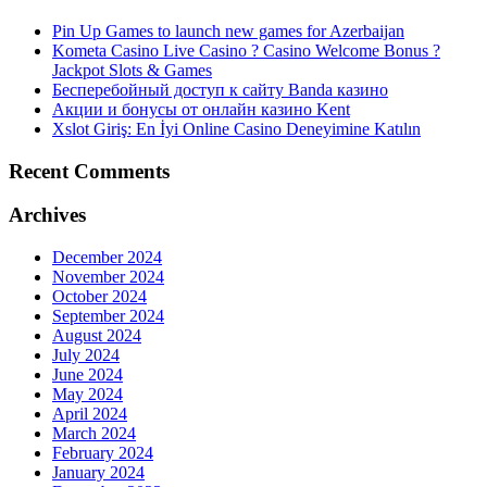
Pin Up Games to launch new games for Azerbaijan
Kometa Casino Live Casino ? Casino Welcome Bonus ?
Jackpot Slots & Games
Бесперебойный доступ к сайту Banda казино
Акции и бонусы от онлайн казино Kent
Xslot Giriş: En İyi Online Casino Deneyimine Katılın
Recent Comments
Archives
December 2024
November 2024
October 2024
September 2024
August 2024
July 2024
June 2024
May 2024
April 2024
March 2024
February 2024
January 2024