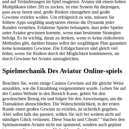
und auf Veränderungen im Spiel reagieren. Aviator mit einem hohen
Multiplikator (über 20) zu zocken, ist eine System für diejenigen,
pass away bereit sind, große Risiken einzugehen und große
Gewinne erzielen wollen. Um erfolgreich zu sein, müssen Sie
frühere Apps sorgfältig analysieren ebenso die Dynamik jeder
Runden verstehen. Erfahrene Spieler behaupten, dass jeder Spieler
unter Aviator gewinnen koennte, wenn man bestimmte Strategien
befolgt. Es ist wichtig, daran zu denken, wenn es keine risikofreien
Methoden gibt, darüber hinaus selbst der sorgfältigste Plan garantiert
keine konstanten Gewinne. Die Erfolgschancen sind gleich viel
höher, wenn Sie Risiken durch der Möglichkeit kombinieren, sie
durch Gewinne bei Aviator auszugleichen.
Spielmechanik Des Aviator Online-spiels
Beachten Sie, wenn einige Casinos Gewinne auf die gleiche Weise
auszahlen, wie die Einzahlung vorgenommen wurde. Gehen Sie auf
der Casino-Website in den Bereich Kasse, geben Sie den
gewünschten Betrag ein und folgen Sie den Anweisungen, um die
Transaktion abzuschließen. Die Wahrscheinlichkeit, in der ersten
Runde einen großen Gewinn zu erzielen, ist sicherlich gegeben.
Aber selbst falls das passiert, sollten Sie sich bei weitem nicht auf
ständiges Glück verlassen. Diese Snacks und Cheats” “machen den
Spielautomaten Aviator nicht nur spannend, sondern auch geplant