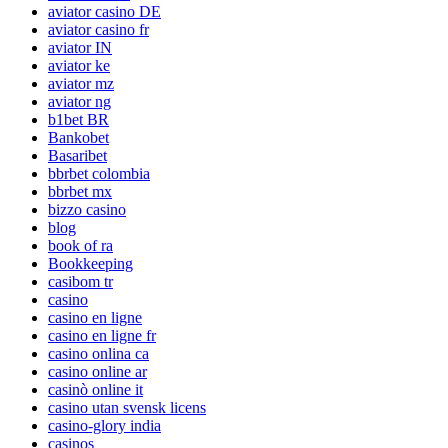
aviator casino DE
aviator casino fr
aviator IN
aviator ke
aviator mz
aviator ng
b1bet BR
Bankobet
Basaribet
bbrbet colombia
bbrbet mx
bizzo casino
blog
book of ra
Bookkeeping
casibom tr
casino
casino en ligne
casino en ligne fr
casino onlina ca
casino online ar
casinò online it
casino utan svensk licens
casino-glory india
casinos