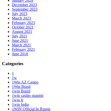
January 2024
December 2023
September 2023
July 2023
March 2023
February 2023
October 2021
August 2021
July 2021
June 2021
March 2021
February 2021
June 2018
Categories
1
1w
1Win AZ Casino
1Win Brasil
1win Brazil
1win casino spanish
1win fr
1win India
1WIN Official In Russia