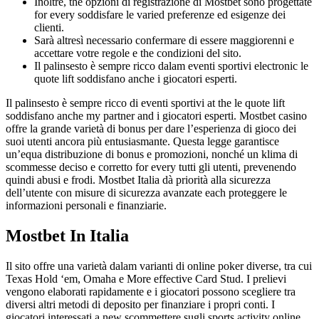
Inoltre, the opzioni di registrazione di Mostbet sono progettate
for every soddisfare le varied preferenze ed esigenze dei
clienti.
Sarà altresì necessario confermare di essere maggiorenni e
accettare votre regole e the condizioni del sito.
Il palinsesto è sempre ricco dalam eventi sportivi electronic le
quote lift soddisfano anche i giocatori esperti.
Il palinsesto è sempre ricco di eventi sportivi at the le quote lift
soddisfano anche my partner and i giocatori esperti. Mostbet casino
offre la grande varietà di bonus per dare l’esperienza di gioco dei
suoi utenti ancora più entusiasmante. Questa legge garantisce
un’equa distribuzione di bonus e promozioni, nonché un klima di
scommesse deciso e corretto for every tutti gli utenti, prevenendo
quindi abusi e frodi. Mostbet Italia dà priorità alla sicurezza
dell’utente con misure di sicurezza avanzate each proteggere le
informazioni personali e finanziarie.
Mostbet In Italia
Il sito offre una varietà dalam varianti di online poker diverse, tra cui
Texas Hold ‘em, Omaha e More effective Card Stud. I prelievi
vengono elaborati rapidamente e i giocatori possono scegliere tra
diversi altri metodi di deposito per finanziare i propri conti. I
giocatori interessati a new scommettere sugli sports activity online