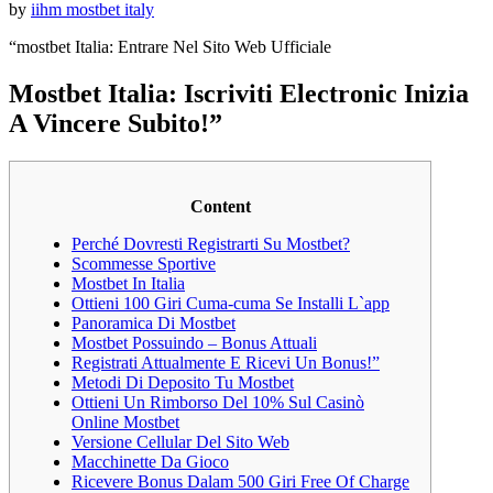
by
iihm
mostbet italy
“mostbet Italia: Entrare Nel Sito Web Ufficiale
Mostbet Italia: Iscriviti Electronic Inizia
A Vincere Subito!”
Content
Perché Dovresti Registrarti Su Mostbet?
Scommesse Sportive
Mostbet In Italia
Ottieni 100 Giri Cuma-cuma Se Installi L`app
Panoramica Di Mostbet
Mostbet Possuindo – Bonus Attuali
Registrati Attualmente E Ricevi Un Bonus!”
Metodi Di Deposito Tu Mostbet
Ottieni Un Rimborso Del 10% Sul Casinò
Online Mostbet
Versione Cellular Del Sito Web
Macchinette Da Gioco
Ricevere Bonus Dalam 500 Giri Free Of Charge