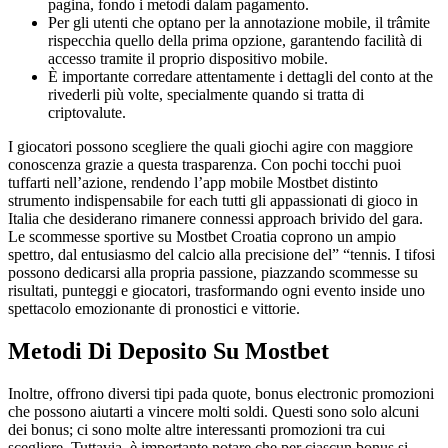
pagina, fondo i metodi dalam pagamento.
Per gli utenti che optano per la annotazione mobile, il trâmite
rispecchia quello della prima opzione, garantendo facilità di
accesso tramite il proprio dispositivo mobile.
È importante corredare attentamente i dettagli del conto at the
rivederli più volte, specialmente quando si tratta di
criptovalute.
I giocatori possono scegliere the quali giochi agire con maggiore
conoscenza grazie a questa trasparenza. Con pochi tocchi puoi
tuffarti nell’azione, rendendo l’app mobile Mostbet distinto
strumento indispensabile for each tutti gli appassionati di gioco in
Italia che desiderano rimanere connessi approach brivido del gara.
Le scommesse sportive su Mostbet Croatia coprono un ampio
spettro, dal entusiasmo del calcio alla precisione del” “tennis. I tifosi
possono dedicarsi alla propria passione, piazzando scommesse su
risultati, punteggi e giocatori, trasformando ogni evento inside uno
spettacolo emozionante di pronostici e vittorie.
Metodi Di Deposito Su Mostbet
Inoltre, offrono diversi tipi pada quote, bonus electronic promozioni
che possono aiutarti a vincere molti soldi. Questi sono solo alcuni
dei bonus; ci sono molte altre interessanti promozioni tra cui
scegliere. Tuttavia, è importante notare che per ciascun bonus si