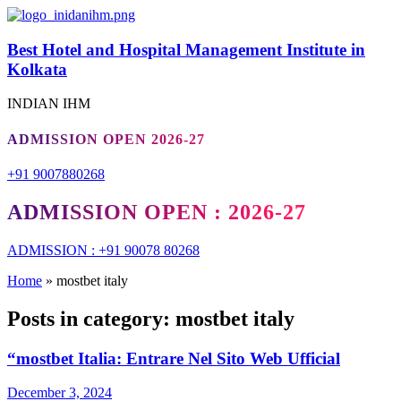
Best Hotel and Hospital Management Institute in
Kolkata
INDIAN IHM
ADMISSION OPEN 2026-27
+91 9007880268
ADMISSION OPEN : 2026-27
ADMISSION : +91 90078 80268
Home
»
mostbet italy
Posts in category: mostbet italy
“mostbet Italia: Entrare Nel Sito Web Ufficial
December 3, 2024