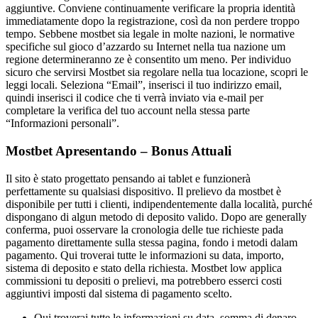
aggiuntive. Conviene continuamente verificare la propria identità
immediatamente dopo la registrazione, così da non perdere troppo
tempo. Sebbene mostbet sia legale in molte nazioni, le normative
specifiche sul gioco d’azzardo su Internet nella tua nazione um
regione determineranno ze è consentito um meno. Per individuo
sicuro che servirsi Mostbet sia regolare nella tua locazione, scopri le
leggi locali. Seleziona “Email”, inserisci il tuo indirizzo email,
quindi inserisci il codice che ti verrà inviato via e-mail per
completare la verifica del tuo account nella stessa parte
“Informazioni personali”.
Mostbet Apresentando – Bonus Attuali
Il sito è stato progettato pensando ai tablet e funzionerà
perfettamente su qualsiasi dispositivo. Il prelievo da mostbet è
disponibile per tutti i clienti, indipendentemente dalla località, purché
dispongano di algun metodo di deposito valido. Dopo are generally
conferma, puoi osservare la cronologia delle tue richieste pada
pagamento direttamente sulla stessa pagina, fondo i metodi dalam
pagamento. Qui troverai tutte le informazioni su data, importo,
sistema di deposito e stato della richiesta. Mostbet low applica
commissioni tu depositi o prelievi, ma potrebbero esserci costi
aggiuntivi imposti dal sistema di pagamento scelto.
Qui troverai tutte le informazioni su data, somma di denaro,