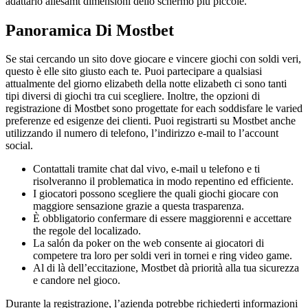
adattarlo allesamt dimensioni dello schermo più piccole.
Panoramica Di Mostbet
Se stai cercando un sito dove giocare e vincere giochi con soldi veri,
questo è elle sito giusto each te. Puoi partecipare a qualsiasi
attualmente del giorno elizabeth della notte elizabeth ci sono tanti
tipi diversi di giochi tra cui scegliere. Inoltre, the opzioni di
registrazione di Mostbet sono progettate for each soddisfare le varied
preferenze ed esigenze dei clienti. Puoi registrarti su Mostbet anche
utilizzando il numero di telefono, l’indirizzo e-mail to l’account
social.
Contattali tramite chat dal vivo, e-mail u telefono e ti
risolveranno il problematica in modo repentino ed efficiente.
I giocatori possono scegliere the quali giochi giocare con
maggiore sensazione grazie a questa trasparenza.
È obbligatorio confermare di essere maggiorenni e accettare
the regole del localizado.
La salón da poker on the web consente ai giocatori di
competere tra loro per soldi veri in tornei e ring video game.
Al di là dell’eccitazione, Mostbet dà priorità alla tua sicurezza
e candore nel gioco.
Durante la registrazione, l’azienda potrebbe richiederti informazioni