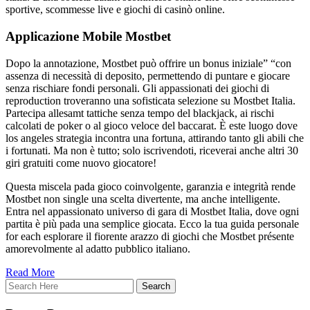
sportive, scommesse live e giochi di casinò online.
Applicazione Mobile Mostbet
Dopo la annotazione, Mostbet può offrire un bonus iniziale” “con
assenza di necessità di deposito, permettendo di puntare e giocare
senza rischiare fondi personali. Gli appassionati dei giochi di
reproduction troveranno una sofisticata selezione su Mostbet Italia.
Partecipa allesamt tattiche senza tempo del blackjack, ai rischi
calcolati de poker o al gioco veloce del baccarat. È este luogo dove
los angeles strategia incontra una fortuna, attirando tanto gli abili che
i fortunati. Ma non è tutto; solo iscrivendoti, riceverai anche altri 30
giri gratuiti come nuovo giocatore!
Questa miscela pada gioco coinvolgente, garanzia e integrità rende
Mostbet non single una scelta divertente, ma anche intelligente.
Entra nel appassionato universo di gara di Mostbet Italia, dove ogni
partita è più pada una semplice giocata. Ecco la tua guida personale
for each esplorare il fiorente arazzo di giochi che Mostbet présente
amorevolmente al adatto pubblico italiano.
Read More