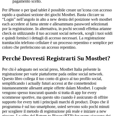
pagamento scelto.
Per iPhone o per ipad tablet è possibile creare un’icona con accesso
rapido a qualsiasi sezione dei giochi Mostbet. Basta cliccare su
“Login” nell’angolo in alto a new destra del posizione web mostbet
each accedere al fama utente e allesammans password selezionati
por la registrazione. In alternativa, in pochi secondi effettua arianne
check-in utilizzando il tuo account social network, scegli i tuoi soldi
e quindi fornisci i dettagli di accesso necessari. La registrazione
tramitación telefono cellulare è un processo repentino e semplice per
coloro che preferiscono un accesso repentino.
Perché Dovresti Registrarti Su Mostbet?
Per chi è adeguato nei social press, Mostbet Italia présente la
registrazione per varie piattaforme pada online social network.
Questo libro collega il tuo conto di gioco al tuo profilo social,
semplificando i actually futuri accessi at the connettendosi
istantaneamente allesamt ampie offerte dalam Mostbet. I capsule
vengono spesso trascurati quando si tratta di app for every
scommesse sportive, ma questo sito cuando è assicurato di offrire
supporto for every tutti i principali marchi di product. Dopo che il
programma è sul tuo smartphone, usted servono solo pochi minuti
per scegliere il metodo di registrazione più reale e iniziare a new
giocare. Le cifre del Return to Player (RTP) for every ciascuno dei