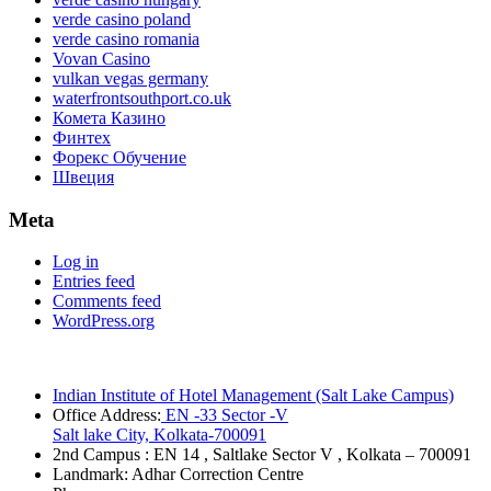
verde casino poland
verde casino romania
Vovan Casino
vulkan vegas germany
waterfrontsouthport.co.uk
Комета Казино
Финтех
Форекс Обучение
Швеция
Meta
Log in
Entries feed
Comments feed
WordPress.org
Indian Institute of Hotel Management (Salt Lake Campus)
Office Address:
EN -33 Sector -V
Salt lake City, Kolkata-700091
2nd Campus : EN 14 , Saltlake Sector V , Kolkata – 700091
Landmark: Adhar Correction Centre