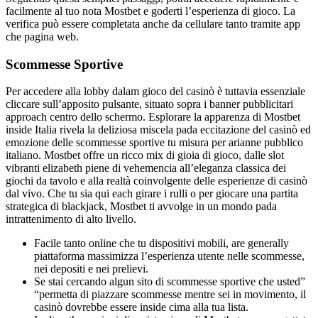
facilmente al tuo nota Mostbet e goderti l’esperienza di gioco. La
verifica può essere completata anche da cellulare tanto tramite app
che pagina web.
Scommesse Sportive
Per accedere alla lobby dalam gioco del casinò è tuttavia essenziale
cliccare sull’apposito pulsante, situato sopra i banner pubblicitari
approach centro dello schermo. Esplorare la apparenza di Mostbet
inside Italia rivela la deliziosa miscela pada eccitazione del casinò ed
emozione delle scommesse sportive tu misura per arianne pubblico
italiano. Mostbet offre un ricco mix di gioia di gioco, dalle slot
vibranti elizabeth piene di vehemencia all’eleganza classica dei
giochi da tavolo e alla realtà coinvolgente delle esperienze di casinò
dal vivo. Che tu sia qui each girare i rulli o per giocare una partita
strategica di blackjack, Mostbet ti avvolge in un mondo pada
intrattenimento di alto livello.
Facile tanto online che tu dispositivi mobili, are generally
piattaforma massimizza l’esperienza utente nelle scommesse,
nei depositi e nei prelievi.
Se stai cercando algun sito di scommesse sportive che usted”
“permetta di piazzare scommesse mentre sei in movimento, il
casinò dovrebbe essere inside cima alla tua lista.