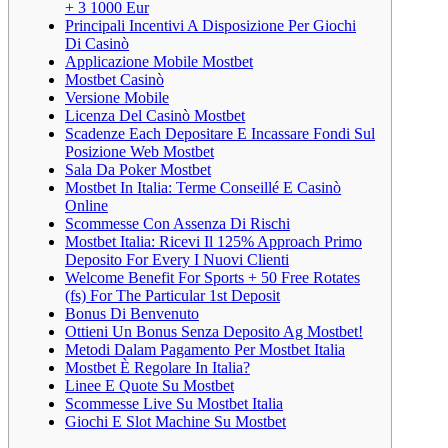
+ 3 1000 Eur
Principali Incentivi A Disposizione Per Giochi
Di Casinò
Applicazione Mobile Mostbet
Mostbet Casinò
Versione Mobile
Licenza Del Casinò Mostbet
Scadenze Each Depositare E Incassare Fondi Sul
Posizione Web Mostbet
Sala Da Poker Mostbet
Mostbet In Italia: Terme Conseillé E Casinò
Online
Scommesse Con Assenza Di Rischi
Mostbet Italia: Ricevi Il 125% Approach Primo
Deposito For Every I Nuovi Clienti
Welcome Benefit For Sports + 50 Free Rotates
(fs) For The Particular 1st Deposit
Bonus Di Benvenuto
Ottieni Un Bonus Senza Deposito Ag Mostbet!
Metodi Dalam Pagamento Per Mostbet Italia
Mostbet È Regolare In Italia?
Linee E Quote Su Mostbet
Scommesse Live Su Mostbet Italia
Giochi E Slot Machine Su Mostbet