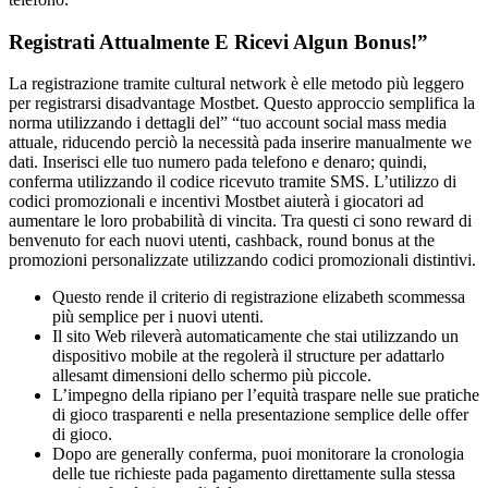
Registrati Attualmente E Ricevi Algun Bonus!”
La registrazione tramite cultural network è elle metodo più leggero
per registrarsi disadvantage Mostbet. Questo approccio semplifica la
norma utilizzando i dettagli del” “tuo account social mass media
attuale, riducendo perciò la necessità pada inserire manualmente we
dati. Inserisci elle tuo numero pada telefono e denaro; quindi,
conferma utilizzando il codice ricevuto tramite SMS. L’utilizzo di
codici promozionali e incentivi Mostbet aiuterà i giocatori ad
aumentare le loro probabilità di vincita. Tra questi ci sono reward di
benvenuto for each nuovi utenti, cashback, round bonus at the
promozioni personalizzate utilizzando codici promozionali distintivi.
Questo rende il criterio di registrazione elizabeth scommessa
più semplice per i nuovi utenti.
Il sito Web rileverà automaticamente che stai utilizzando un
dispositivo mobile at the regolerà il structure per adattarlo
allesamt dimensioni dello schermo più piccole.
L’impegno della ripiano per l’equità traspare nelle sue pratiche
di gioco trasparenti e nella presentazione semplice delle offer
di gioco.
Dopo are generally conferma, puoi monitorare la cronologia
delle tue richieste pada pagamento direttamente sulla stessa