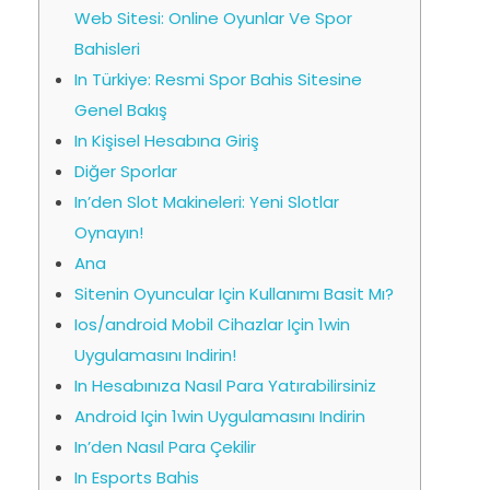
Web Sitesi: Online Oyunlar Ve Spor
Bahisleri
In Türkiye: Resmi Spor Bahis Sitesine
Genel Bakış
In Kişisel Hesabına Giriş
Diğer Sporlar
In’den Slot Makineleri: Yeni Slotlar
Oynayın!
Ana
Sitenin Oyuncular Için Kullanımı Basit Mı?
Ios/android Mobil Cihazlar Için 1win
Uygulamasını Indirin!
In Hesabınıza Nasıl Para Yatırabilirsiniz
Android Için 1win Uygulamasını Indirin
In’den Nasıl Para Çekilir
In Esports Bahis