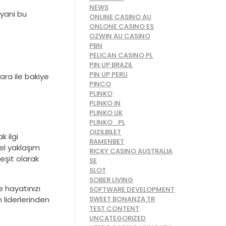
NEWS
 yani bu
ONLINE CASINO AU
ONLONE CASINO ES
OZWIN AU CASINO
PBN
PELICAN CASINO PL
PIN UP BRAZIL
PIN UP PERU
ara ile bakiye
PINCO
PLINKO
PLINKO IN
PLINKO UK
PLINKO_PL
QIZILBILET
k ilgi
RAMENBET
zel yaklaşım
RICKY CASINO AUSTRALIA
eşit olarak
SE
SLOT
SOBER LIVING
e hayatınızı
SOFTWARE DEVELOPMENT
SWEET BONANZA TR
 liderlerinden
TEST CONTENT
UNCATEGORIZED