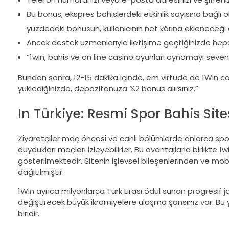
Bu bonus, ekspres bahislerdeki etkinlik sayısına bağlı olar
yüzdedeki bonusun, kullanıcının net kârına ekleneceği 
Ancak destek uzmanlarıyla iletişime geçtiğinizde heps
“1win, bahis ve on line casino oyunları oynamayı sevenl
Bundan sonra, 12-15 dakika içinde, em virtude de 1Win com
yüklediğinizde, depozitonuza %2 bonus alırsınız.”
In Türkiye: Resmi Spor Bahis Sit
Ziyaretçiler maç öncesi ve canlı bölümlerde onlarca spor d
duydukları maçları izleyebilirler. Bu avantajlarla birlikte
gösterilmektedir. Sitenin işlevsel bileşenlerinden ve m
dağıtılmıştır.
1Win ayrıca milyonlarca Türk Lirası ödül sunan progresif 
değiştirecek büyük ikramiyelere ulaşma şansınız var. Bu 
biridir.