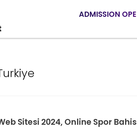
ADMISSION OPE
Turkiye
eb Sitesi 2024, Online Spor Bahisl