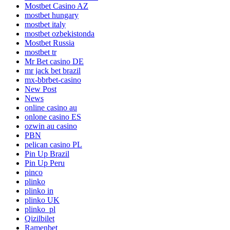
Mostbet Casino AZ
mostbet hungary
mostbet italy
mostbet ozbekistonda
Mostbet Russia
mostbet tr
Mr Bet casino DE
mr jack bet brazil
mx-bbrbet-casino
New Post
News
online casino au
onlone casino ES
ozwin au casino
PBN
pelican casino PL
Pin Up Brazil
Pin Up Peru
pinco
plinko
plinko in
plinko UK
plinko_pl
Qizilbilet
Ramenbet