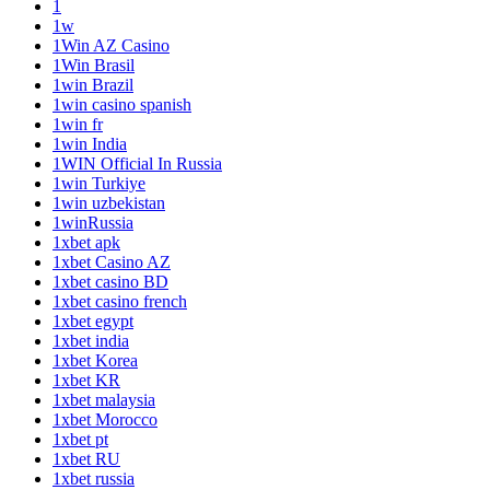
1
1w
1Win AZ Casino
1Win Brasil
1win Brazil
1win casino spanish
1win fr
1win India
1WIN Official In Russia
1win Turkiye
1win uzbekistan
1winRussia
1xbet apk
1xbet Casino AZ
1xbet casino BD
1xbet casino french
1xbet egypt
1xbet india
1xbet Korea
1xbet KR
1xbet malaysia
1xbet Morocco
1xbet pt
1xbet RU
1xbet russia