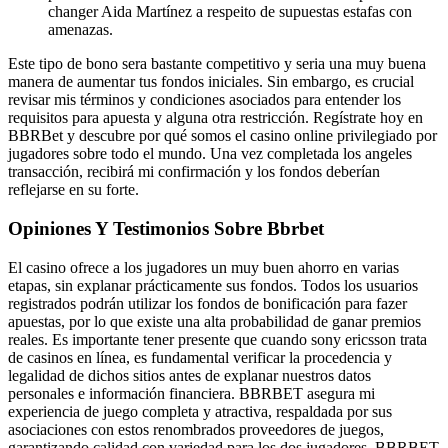
changer Aida Martínez a respeito de supuestas estafas con
amenazas.
Este tipo de bono sera bastante competitivo y seria una muy buena
manera de aumentar tus fondos iniciales. Sin embargo, es crucial
revisar mis términos y condiciones asociados para entender los
requisitos para apuesta y alguna otra restricción. Regístrate hoy en
BBRBet y descubre por qué somos el casino online privilegiado por
jugadores sobre todo el mundo. Una vez completada los angeles
transacción, recibirá mi confirmación y los fondos deberían
reflejarse en su forte.
Opiniones Y Testimonios Sobre Bbrbet
El casino ofrece a los jugadores un muy buen ahorro en varias
etapas, sin explanar prácticamente sus fondos. Todos los usuarios
registrados podrán utilizar los fondos de bonificación para fazer
apuestas, por lo que existe una alta probabilidad de ganar premios
reales. Es importante tener presente que cuando sony ericsson trata
de casinos en línea, es fundamental verificar la procedencia y
legalidad de dichos sitios antes de explanar nuestros datos
personales e información financiera. BBRBET asegura mi
experiencia de juego completa y atractiva, respaldada por sus
asociaciones con estos renombrados proveedores de juegos,
garantizando calidad con variedad para los dos jugadores. BBRBET