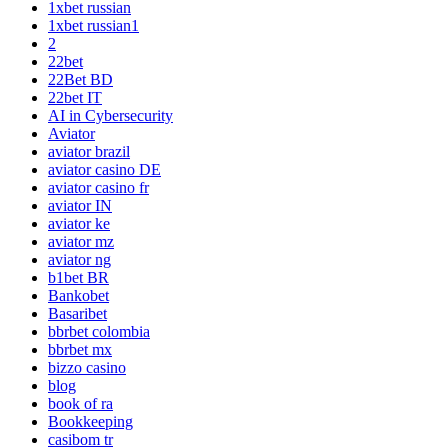
1xbet russian
1xbet russian1
2
22bet
22Bet BD
22bet IT
AI in Cybersecurity
Aviator
aviator brazil
aviator casino DE
aviator casino fr
aviator IN
aviator ke
aviator mz
aviator ng
b1bet BR
Bankobet
Basaribet
bbrbet colombia
bbrbet mx
bizzo casino
blog
book of ra
Bookkeeping
casibom tr