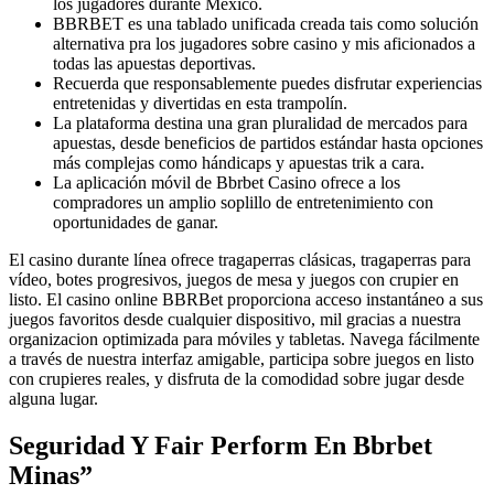
los jugadores durante México.
BBRBET es una tablado unificada creada tais como solución
alternativa pra los jugadores sobre casino y mis aficionados a
todas las apuestas deportivas.
Recuerda que responsablemente puedes disfrutar experiencias
entretenidas y divertidas en esta trampolín.
La plataforma destina una gran pluralidad de mercados para
apuestas, desde beneficios de partidos estándar hasta opciones
más complejas como hándicaps y apuestas trik a cara.
La aplicación móvil de Bbrbet Casino ofrece a los
compradores un amplio soplillo de entretenimiento con
oportunidades de ganar.
El casino durante línea ofrece tragaperras clásicas, tragaperras para
vídeo, botes progresivos, juegos de mesa y juegos con crupier en
listo. El casino online BBRBet proporciona acceso instantáneo a sus
juegos favoritos desde cualquier dispositivo, mil gracias a nuestra
organizacion optimizada para móviles y tabletas. Navega fácilmente
a través de nuestra interfaz amigable, participa sobre juegos en listo
con crupieres reales, y disfruta de la comodidad sobre jugar desde
alguna lugar.
Seguridad Y Fair Perform En Bbrbet
Minas”