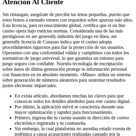
Atención Al Cliente
Sin rintangan, asegúrate de percibir las letras pequeñas, puesto que
estos bonos a menudo vienen con requisitos sobre apuesta más altos.
Esta licencia, para reconocimiento global, certifica que el on line
casino opera bajo estrictas normas. Considerada una de las más
prestigiosas en are generally industria del juego en línea, are
generally licencia de Curazao indica que el casino adopta
procedimientos rigurosos para fiar la protección de sus usuarios.
Operamos con una conformidad válida y cumplimos con todos los
normativas de juego universal, lo que garantiza un entorno para
juego seguro con confiable. Nuestra tecnología de encriptación
sobre datos de última generación protege tu información personal
con financiera en en absoluto momento. «Minas» utiliza un sistema
sobre generación de números aleatorios para sustentar resultados
justos electronic imparciales.
En exista artículo, abordamos muchas las claves para que
conozcas todos los detalles alrededor para este casino digital.
Por último, la aplicación móvil se caracteriza durante una
mayor optimización y rapidez para funcionamiento.
Primero, ingresa the tu cuenta usando tu dirección de correo
electrónico registrada y tu contraseña.
Sin embargo, la cual plataforma no anordna estado exenta de
polémica a causa acusaciones realizadas causado por la