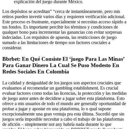
explicación del juego durante México.
Los depósitos se acreditan” “cerca de instantáneamente, pero mis
retiros pueden invertir varios días y requieren verificación adicional.
Este proceso es frustrante, especialmente si necesitas acceso rápido a
tus fondos. Es importante percibir los términos y condiciones de
qualquer bono para incrementar las ganancias con evitar sorpresas
indeciadas. Los requisitos de apuesta, las restricciones de juego
sumado a las limitaciones de tiempo son factores cruciales a
considerar.
Bbrbet: En Qué Consiste El ‘juego Para Las Minas’
Para Ganar Dinero La Cual Se Puso Modesto En
Redes Sociales En Colombia
La calidad y desigualdad de los juegos son aspectos cruciales que
evaluamos al recomendar un gambling establishment. Es crucial
evaluar factores como todas las licencias, la protección y las medidas
de juego autor antes de decidirse a jugar sobre esta plataforma. Esto
ofrece a mis usuarios de todo el mundo are generally oportunidad de
probar a jugar y apostar en una plataforma, lo o qual supone
excepcionalmente una gran ventaja pra esta última. Sucedió que sin
juegos sería imposible necesitar a cabo el trabajo de las plataformas
de afición – simplemente not any habría nada durante lo que