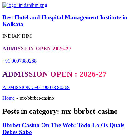
Best Hotel and Hospital Management Institute in
Kolkata
INDIAN IHM
ADMISSION OPEN 2026-27
+91 9007880268
ADMISSION OPEN : 2026-27
ADMISSION : +91 90078 80268
Home
»
mx-bbrbet-casino
Posts in category: mx-bbrbet-casino
Bbrbet Casino On The Web: Todo Lo Os Quais
Debes Sabe