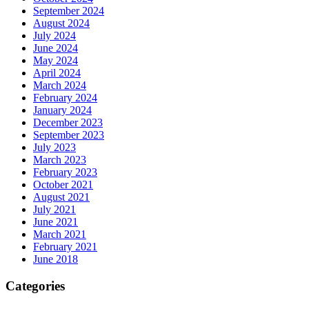
September 2024
August 2024
July 2024
June 2024
May 2024
April 2024
March 2024
February 2024
January 2024
December 2023
September 2023
July 2023
March 2023
February 2023
October 2021
August 2021
July 2021
June 2021
March 2021
February 2021
June 2018
Categories