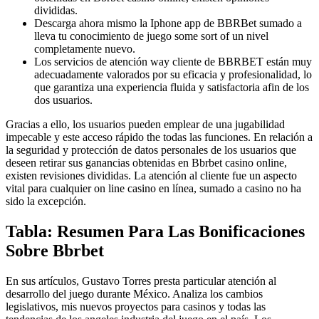
divididas.
Descarga ahora mismo la Iphone app de BBRBet sumado a
lleva tu conocimiento de juego some sort of un nivel
completamente nuevo.
Los servicios de atención way cliente de BBRBET están muy
adecuadamente valorados por su eficacia y profesionalidad, lo
que garantiza una experiencia fluida y satisfactoria afin de los
dos usuarios.
Gracias a ello, los usuarios pueden emplear de una jugabilidad
impecable y este acceso rápido the todas las funciones. En relación a
la seguridad y protección de datos personales de los usuarios que
deseen retirar sus ganancias obtenidas en Bbrbet casino online,
existen revisiones divididas. La atención al cliente fue un aspecto
vital para cualquier on line casino en línea, sumado a casino no ha
sido la excepción.
Tabla: Resumen Para Las Bonificaciones
Sobre Bbrbet
En sus artículos, Gustavo Torres presta particular atención al
desarrollo del juego durante México. Analiza los cambios
legislativos, mis nuevos proyectos para casinos y todas las