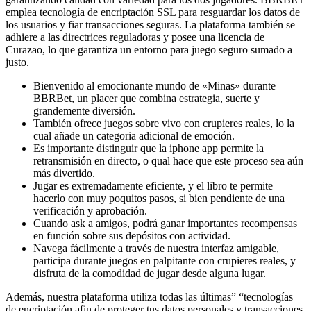
emplea tecnología de encriptación SSL para resguardar los datos de
los usuarios y fiar transacciones seguras. La plataforma también se
adhiere a las directrices reguladoras y posee una licencia de
Curazao, lo que garantiza un entorno para juego seguro sumado a
justo.
Bienvenido al emocionante mundo de «Minas» durante
BBRBet, un placer que combina estrategia, suerte y
grandemente diversión.
También ofrece juegos sobre vivo con crupieres reales, lo la
cual añade un categoria adicional de emoción.
Es importante distinguir que la iphone app permite la
retransmisión en directo, o qual hace que este proceso sea aún
más divertido.
Jugar es extremadamente eficiente, y el libro te permite
hacerlo con muy poquitos pasos, si bien pendiente de una
verificación y aprobación.
Cuando ask a amigos, podrá ganar importantes recompensas
en función sobre sus depósitos con actividad.
Navega fácilmente a través de nuestra interfaz amigable,
participa durante juegos en palpitante con crupieres reales, y
disfruta de la comodidad de jugar desde alguna lugar.
Además, nuestra plataforma utiliza todas las últimas” “tecnologías
de encriptación afin de proteger tus datos personales y transacciones