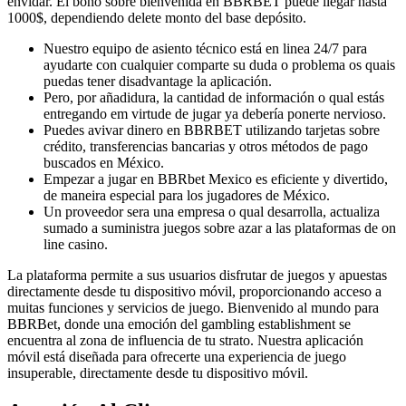
envidar. El bono sobre bienvenida en BBRBET puede llegar hasta
1000$, dependiendo delete monto del base depósito.
Nuestro equipo de asiento técnico está en linea 24/7 para
ayudarte con cualquier comparte su duda o problema os quais
puedas tener disadvantage la aplicación.
Pero, por añadidura, la cantidad de información o qual estás
entregando em virtude de jugar ya debería ponerte nervioso.
Puedes avivar dinero en BBRBET utilizando tarjetas sobre
crédito, transferencias bancarias y otros métodos de pago
buscados en México.
Empezar a jugar en BBRbet Mexico es eficiente y divertido,
de maneira especial para los jugadores de México.
Un proveedor sera una empresa o qual desarrolla, actualiza
sumado a suministra juegos sobre azar a las plataformas de on
line casino.
La plataforma permite a sus usuarios disfrutar de juegos y apuestas
directamente desde tu dispositivo móvil, proporcionando acceso a
muitas funciones y servicios de juego. Bienvenido al mundo para
BBRBet, donde una emoción del gambling establishment se
encuentra al zona de influencia de tu strato. Nuestra aplicación
móvil está diseñada para ofrecerte una experiencia de juego
insuperable, directamente desde tu dispositivo móvil.