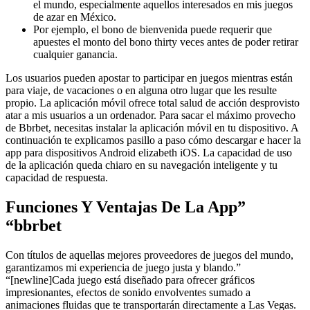
el mundo, especialmente aquellos interesados en mis juegos
de azar en México.
Por ejemplo, el bono de bienvenida puede requerir que
apuestes el monto del bono thirty veces antes de poder retirar
cualquier ganancia.
Los usuarios pueden apostar to participar en juegos mientras están
para viaje, de vacaciones o en alguna otro lugar que les resulte
propio. La aplicación móvil ofrece total salud de acción desprovisto
atar a mis usuarios a un ordenador. Para sacar el máximo provecho
de Bbrbet, necesitas instalar la aplicación móvil en tu dispositivo. A
continuación te explicamos pasillo a paso cómo descargar e hacer la
app para dispositivos Android elizabeth iOS. La capacidad de uso
de la aplicación queda chiaro en su navegación inteligente y tu
capacidad de respuesta.
Funciones Y Ventajas De La App”
“bbrbet
Con títulos de aquellas mejores proveedores de juegos del mundo,
garantizamos mi experiencia de juego justa y blando.”
“[newline]Cada juego está diseñado para ofrecer gráficos
impresionantes, efectos de sonido envolventes sumado a
animaciones fluidas que te transportarán directamente a Las Vegas.