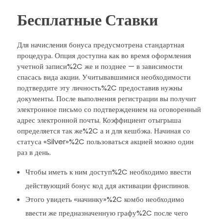
Бесплатные Ставки
Для начисления бонуса предусмотрена стандартная
процедура. Опция доступна как во время оформления
учетной записи%2C же и позднее — в зависимости
спасась вида акции. Учитывавшимися необходимости
подтвердите эту личность%2C предоставив нужны
документы. После выполнения регистрации вы получит
электронное письмо со подтверждением на оговоренный
адрес электронной почты. Коэффициент отыгрыша
определяется так же%2C а и для кешбэка. Начиная со
статуса «Silver»%2C пользоваться акцией можно один
раз в день.
Чтобы иметь к ним доступ%2C необходимо ввести
действующий бонус код ддя активации фриспинов.
Этого увидеть «начинку»%2C комбо необходимо
ввести же предназначенную графу%2C после чего