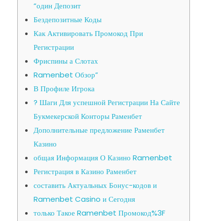
“один Депозит
Бездепозитные Коды
Как Активировать Промокод При
Регистрации
Фриспины а Слотах
Ramenbet Обзор”
В Профиле Игрока
? Шаги Для успешной Регистрации На Сайте
Букмекерской Конторы Раменбет
Дополнительные предложение Раменбет
Казино
общая Информация О Казино Ramenbet
Регистрация в Казино Раменбет
составить Актуальных Бонус-кодов и
Ramenbet Casino и Сегодня
только Такое Ramenbet Промокод%3F