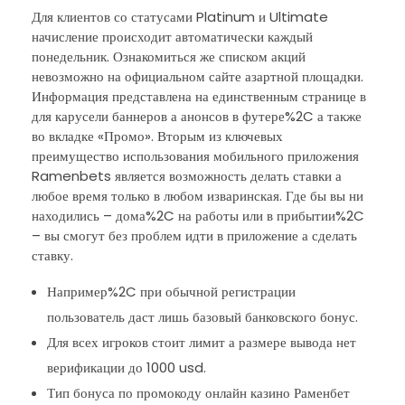
Для клиентов со статусами Platinum и Ultimate
начисление происходит автоматически каждый
понедельник. Ознакомиться же списком акций
невозможно на официальном сайте азартной площадки.
Информация представлена на единственным странице в
для карусели баннеров а анонсов в футере%2C а также
во вкладке «Промо». Вторым из ключевых
преимущество использования мобильного приложения
Ramenbets является возможность делать ставки а
любое время только в любом изваринская. Где бы вы ни
находились – дома%2C на работы или в прибытии%2C
– вы смогут без проблем идти в приложение а сделать
ставку.
Например%2C при обычной регистрации
пользователь даст лишь базовый банковского бонус.
Для всех игроков стоит лимит а размере вывода нет
верификации до 1000 usd.
Тип бонуса по промокоду онлайн казино Раменбет