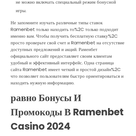
не можно включать специальный режим бонусной
игры.
Не запомните изучать различные типы ставок
Ramenbet только находить то%2C только подходит
именно вам. Чтобы получить бесплатную ставку%2C
просто проверьте свой счет и Ramenbet на отсутствие
доступных предложений и акций. Раменбет
официального сайт предоставляет своим клиентам
удобный и эффективный интерфейс. Одна страница
сайта Ramenbet имеет четкий и простой дизайн%2C
что позволяет пользователям быстро ориентироваться и
находить нужную информацию.
равно Бонусы И
Промокоды В Ramenbet
Casino 2024