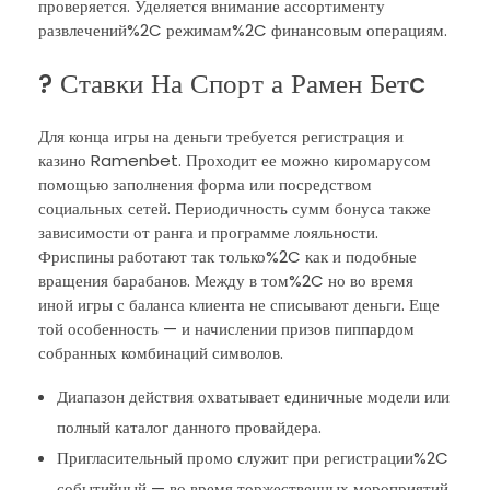
проверяется. Уделяется внимание ассортименту
развлечений%2C режимам%2C финансовым операциям.
? Ставки На Спорт а Рамен Бетc
Для конца игры на деньги требуется регистрация и
казино Ramenbet. Проходит ее можно киромарусом
помощью заполнения форма или посредством
социальных сетей. Периодичность сумм бонуса также
зависимости от ранга и программе лояльности.
Фриспины работают так только%2C как и подобные
вращения барабанов. Между в том%2C но во время
иной игры с баланса клиента не списывают деньги. Еще
той особенность — и начислении призов пиппардом
собранных комбинаций символов.
Диапазон действия охватывает единичные модели или
полный каталог данного провайдера.
Пригласительный промо служит при регистрации%2C
событийный — во время торжественных мероприятий.