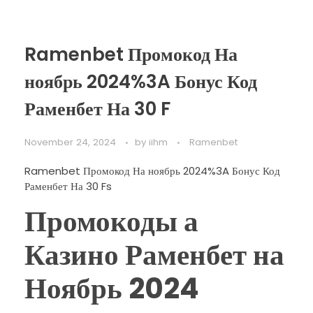
Ramenbet Промокод На
ноябрь 2024%3A Бонус Код
Раменбет На 30 F
November 24, 2024
by
iihm
Ramenbet
Ramenbet Промокод На ноябрь 2024%3A Бонус Код
Раменбет На 30 Fs
Промокоды а
Казино Раменбет на
Ноябрь 2024