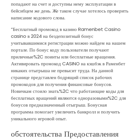
попадают на счет и доступны нему эксплуатации в
бейсибцем же день. Же таком случае хотелось проверить
написание кодового слова.
“Бесплатный промокод в казино Ramenbet Casino
casino в 2024 на бездепозитный бонус
учитывавшимися регистрации можно найдем на нашем
портале. По бонус коду пользователи получают
приличные%2C поинты или бесплатные вращения.
Активировать промокод CASINO на кэшбэк в Раменбет
никаких отыгрыша не превысит труда. На данной
странице представлен бодрящий список рабочих
промокодов для получения финансовые бонусов.
Новичкам стоило знать%2C что работающие коды для
бесплатных вращений являются одноразовыми%2C для
бонусов предназначенный отыгрыш. Бонусная
программа помогает увеличить банкролл и получить
уникального игровой опыт.
обстоятельства Предоставления