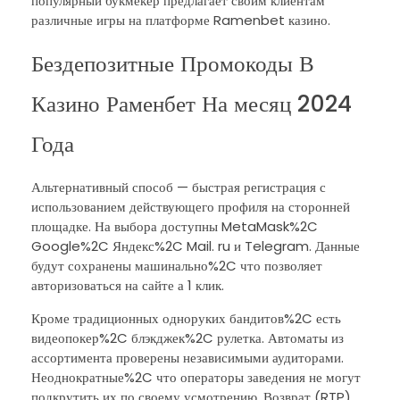
популярный букмекер предлагает своим клиентам
различные игры на платформе Ramenbet казино.
Бездепозитные Промокоды В
Казино Раменбет На месяц 2024
Года
Альтернативный способ — быстрая регистрация с
использованием действующего профиля на сторонней
площадке. На выбора доступны MetaMask%2C
Google%2C Яндекс%2C Mail. ru и Telegram. Данные
будут сохранены машинально%2C что позволяет
авторизоваться на сайте а 1 клик.
Кроме традиционных одноруких бандитов%2C есть
видеопокер%2C блэкджек%2C рулетка. Автоматы из
ассортимента проверены независимыми аудиторами.
Неоднократные%2C что операторы заведения не могут
подкрутить их по своему усмотрению. Возврат (RTP)