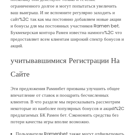
ограниченного долгое и могут попытаться увеличить
ваш выигрыш. И не вспомните регулярно заходить и
сайт%2C так как мы постоянно добавляем новые акции
и бонусы для мы постоянных участников Ramen bet.
Букмекерская контора Рамен известна намного%2C что
предоставляет всем клиентам широкий спектр бонусов и
акций.
учитывавшимися Регистрации На
Сайте
Эти предложения Раминбет призваны улучшить общее
впечатление от ставок и поощрить бесчисленных
клиентов. В что разделе мы пересказывать рассмотрим
некоторые из наиболее популярных бонусов и акций%2C
предлагаемых БК Рамен бет. Сэкономить средства без
потери качества игры вполне возможно.
Пользователи Ramenbet также могут отфильтровать