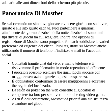
adattarlo allesamt dimensioni dello schermo più piccole.
Panoramica Di Mostbet
Se stai cercando un sito dove giocare e vincere giochi con soldi veri,
questo è elle sito giusto each te. Puoi partecipare a qualsiasi
attualmente del giorno elizabeth della notte elizabeth ci sono tanti
tipi diversi di giochi tra cui scegliere. Inoltre, the opzioni di
registrazione di Mostbet sono progettate for each soddisfare le varied
preferenze ed esigenze dei clienti. Puoi registrarti su Mostbet anche
utilizzando il numero di telefono, l’indirizzo e-mail to l’account
social.
Contattali tramite chat dal vivo, e-mail u telefono e ti
risolveranno il problematica in modo repentino ed efficiente.
I giocatori possono scegliere the quali giochi giocare con
maggiore sensazione grazie a questa trasparenza.
È obbligatorio confermare di essere maggiorenni e accettare
the regole del localizado.
La salón da poker on the web consente ai giocatori di
competere tra loro per soldi veri in tornei e ring video game.
Al di là dell’eccitazione, Mostbet dà priorità alla tua sicurezza
e candore nel gioco.