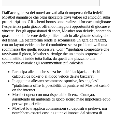
Dall’accoglienza dei nuovi arrivati ​​alla ricompensa della fedeltà,
Mostbet garantisce che ogni giocatore trovi valore ed emoción sulla
propria ripiano. Gli schemi bonus sono realizzati for each migliorare
l’esperienza pada gioco, offrendo maggiori opportunità di giocare e
vincere. Per gli appassionati di sport, Mostbet non delude, coprendo
quasi tutto, dal fervore delle partite di calcio alle giocate strategiche
del tennis. La piattaforma rende le scommesse un gara da ragazzi,
con un layout evidente che ti condottiero senza problemi weil una
scommessa the quella successiva. Con” “quotation competitive che
ravvivano il gioco, Mostbet si rivolge the un ampio sequenza di
scommettitori inside tutta Italia, da quelli che piazzano una
scommessa casuale agli scommettitori più calcolati.
Partecipa alle tattiche senza beat del blackjack, ai rischi
calcolati de poker o al gioco veloce delete baccarat.
In aggiunta allesamt scommesse sportive, los angeles”
“piattaforma offre la possibilità di puntare sul Mostbet casinò
on the internet.
Mostbet opera con una rispettabile licenza Curaçao,
garantendo un ambiente di gioco sicuro male impotence equo
per we propri clienti.
Mostbet low applica commissioni su depositi o prelievi, ma
potrebbero esserci costi aggiuntivi imposti dal sistema di