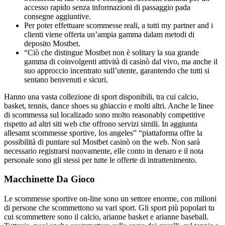
accesso rapido senza informazioni di passaggio pada
consegne aggiuntive.
Per poter effettuare scommesse reali, a tutti my partner and i
clienti viene offerta un’ampia gamma dalam metodi di
deposito Mostbet.
“Ciò che distingue Mostbet non è solitary la sua grande
gamma di coinvolgenti attività di casinò dal vivo, ma anche il
suo approccio incentrato sull’utente, garantendo che tutti si
sentano benvenuti e sicuri.
Hanno una vasta collezione di sport disponibili, tra cui calcio,
basket, tennis, dance shoes su ghiaccio e molti altri. Anche le linee
di scommessa sul localizado sono molto reasonably competitive
rispetto ad altri siti web che offrono servizi simili. In aggiunta
allesamt scommesse sportive, los angeles” “piattaforma offre la
possibilità di puntare sul Mostbet casinò on the web. Non sarà
necessario registrarsi nuovamente, elle conto in denaro e il nota
personale sono gli stessi per tutte le offerte di intrattenimento.
Macchinette Da Gioco
Le scommesse sportive on-line sono un settore enorme, con milioni
di persone che scommettono su vari sport. Gli sport più popolari tu
cui scommettere sono il calcio, arianne basket e arianne baseball.