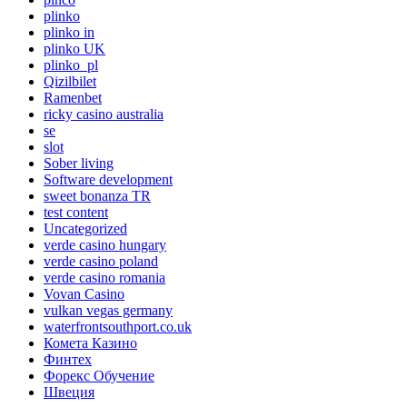
plinko
plinko in
plinko UK
plinko_pl
Qizilbilet
Ramenbet
ricky casino australia
se
slot
Sober living
Software development
sweet bonanza TR
test content
Uncategorized
verde casino hungary
verde casino poland
verde casino romania
Vovan Casino
vulkan vegas germany
waterfrontsouthport.co.uk
Комета Казино
Финтех
Форекс Обучение
Швеция