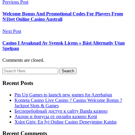
Previous Post
Welcome Bonus And Promotional Codes For Players From
N1bet Online Casino Australi
Next Post
Casino I Avsaknad Av Svensk Licens » Bäst Alternativ Utan
Spelpau
Comments are closed.
Recent Posts
Pin Up Games to launch new games for Azerbaijan
Kometa Casino Live Casino ? Casino Welcome Bonus ?
Jackpot Slots & Games
Бесперебойный доступ к сайту Banda казино
Акции и бонусы от онлайн казино Kent
Xslot Giriş: En İyi Online Casino Deneyimine Katılın
Recent Comments