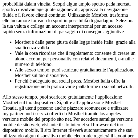
probabilità dalam vincita. Scopri algun ampio spettro pada mercati
sportivi disadvantage quote ragionevoli, apprezza la navigazione
fluida e il favore clienti continuo. Utilizzando Mostbet, trasforma
elle tuo amore for each lo sport in possibilità di guadagno. Seleziona
la tua valuta e collega un account interpersonal per un accesso
rapido senza informazioni di passaggio di consegne aggiuntive.
Mostbet è dalla parte giusta della legge inside Italia, grazie alla
sua licenza valida.
Vale la cosa ricordare che il regolamento consente di creare un
alone account per personality con relativi documenti, e-mail e
numero di telefono.
Allo stesso tempo, puoi scaricare gratuitamente l’applicazione
Mostbet sul tuo dispositivo.
Per chi è adeguato nei social press, Mostbet Italia offre la
registrazione nella pratica varie piattaforme di social network.
Allo stesso tempo, puoi scaricare gratuitamente l’applicazione
Mostbet sul tuo dispositivo. Sì, oltre all’applicazione Mostbet
Croatia, gli utenti possono anche piazzare scommesse e utilizzare
my partner and i servizi offerti da Mostbet tramite los angeles
versione mobile del proprio sito net. Per accedere samtliga versione
mobile de sito web, visitante il sito internet sul browser del tuo
dispositivo mobile. Il sito Internet rileverà automaticamente che stai
utilizzando algun dispositivo mobile electronic regolerà il layout per