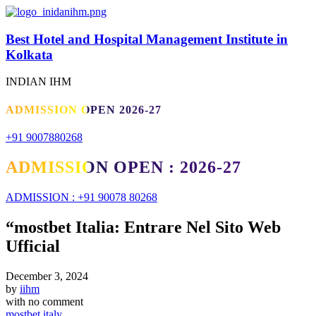
Best Hotel and Hospital Management Institute in
Kolkata
INDIAN IHM
ADMISSION OPEN 2026-27
+91 9007880268
ADMISSION OPEN : 2026-27
ADMISSION : +91 90078 80268
“mostbet Italia: Entrare Nel Sito Web
Ufficial
December 3, 2024
by
iihm
with
no comment
mostbet italy