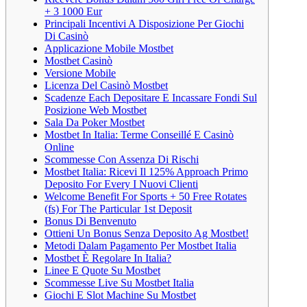
+ 3 1000 Eur
Principali Incentivi A Disposizione Per Giochi
Di Casinò
Applicazione Mobile Mostbet
Mostbet Casinò
Versione Mobile
Licenza Del Casinò Mostbet
Scadenze Each Depositare E Incassare Fondi Sul
Posizione Web Mostbet
Sala Da Poker Mostbet
Mostbet In Italia: Terme Conseillé E Casinò
Online
Scommesse Con Assenza Di Rischi
Mostbet Italia: Ricevi Il 125% Approach Primo
Deposito For Every I Nuovi Clienti
Welcome Benefit For Sports + 50 Free Rotates
(fs) For The Particular 1st Deposit
Bonus Di Benvenuto
Ottieni Un Bonus Senza Deposito Ag Mostbet!
Metodi Dalam Pagamento Per Mostbet Italia
Mostbet È Regolare In Italia?
Linee E Quote Su Mostbet
Scommesse Live Su Mostbet Italia
Giochi E Slot Machine Su Mostbet