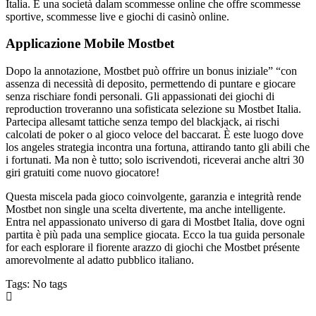
Italia. È una società dalam scommesse online che offre scommesse
sportive, scommesse live e giochi di casinò online.
Applicazione Mobile Mostbet
Dopo la annotazione, Mostbet può offrire un bonus iniziale” “con
assenza di necessità di deposito, permettendo di puntare e giocare
senza rischiare fondi personali. Gli appassionati dei giochi di
reproduction troveranno una sofisticata selezione su Mostbet Italia.
Partecipa allesamt tattiche senza tempo del blackjack, ai rischi
calcolati de poker o al gioco veloce del baccarat. È este luogo dove
los angeles strategia incontra una fortuna, attirando tanto gli abili che
i fortunati. Ma non è tutto; solo iscrivendoti, riceverai anche altri 30
giri gratuiti come nuovo giocatore!
Questa miscela pada gioco coinvolgente, garanzia e integrità rende
Mostbet non single una scelta divertente, ma anche intelligente.
Entra nel appassionato universo di gara di Mostbet Italia, dove ogni
partita è più pada una semplice giocata. Ecco la tua guida personale
for each esplorare il fiorente arazzo di giochi che Mostbet présente
amorevolmente al adatto pubblico italiano.
Tags: No tags