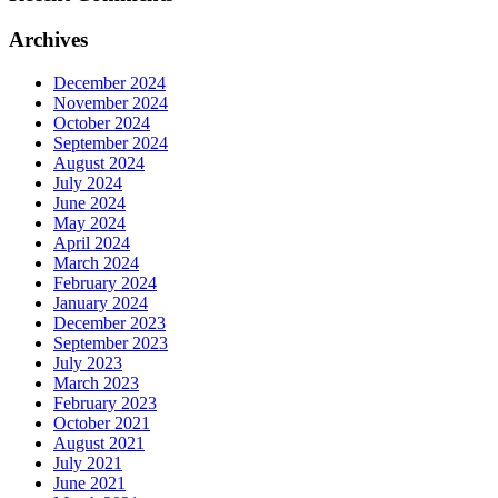
Archives
December 2024
November 2024
October 2024
September 2024
August 2024
July 2024
June 2024
May 2024
April 2024
March 2024
February 2024
January 2024
December 2023
September 2023
July 2023
March 2023
February 2023
October 2021
August 2021
July 2021
June 2021