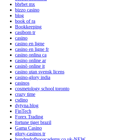
bbrbet mx
bizzo casino
blog
book of ra
Bookkeeping
casibom tr
casino
casino en ligne
casino en ligne fr
casino onlina ca
casino online ar
casinò online it
casino utan svensk licens
casino-glory india
casinos
cosmetology school toronto
crazy time
csdino
dytyna.blog
FinTech
Forex Trading
fortune tiger brazil
Gama Casino
glory-casinos tr
hundredofhooacademy.co.uk-NEW