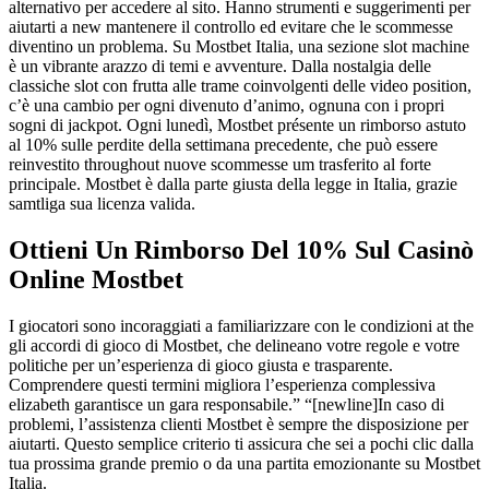
alternativo per accedere al sito. Hanno strumenti e suggerimenti per
aiutarti a new mantenere il controllo ed evitare che le scommesse
diventino un problema. Su Mostbet Italia, una sezione slot machine
è un vibrante arazzo di temi e avventure. Dalla nostalgia delle
classiche slot con frutta alle trame coinvolgenti delle video position,
c’è una cambio per ogni divenuto d’animo, ognuna con i propri
sogni di jackpot. Ogni lunedì, Mostbet présente un rimborso astuto
al 10% sulle perdite della settimana precedente, che può essere
reinvestito throughout nuove scommesse um trasferito al forte
principale. Mostbet è dalla parte giusta della legge in Italia, grazie
samtliga sua licenza valida.
Ottieni Un Rimborso Del 10% Sul Casinò
Online Mostbet
I giocatori sono incoraggiati a familiarizzare con le condizioni at the
gli accordi di gioco di Mostbet, che delineano votre regole e votre
politiche per un’esperienza di gioco giusta e trasparente.
Comprendere questi termini migliora l’esperienza complessiva
elizabeth garantisce un gara responsabile.” “[newline]In caso di
problemi, l’assistenza clienti Mostbet è sempre the disposizione per
aiutarti. Questo semplice criterio ti assicura che sei a pochi clic dalla
tua prossima grande premio o da una partita emozionante su Mostbet
Italia.