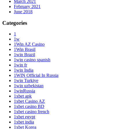
March 2021
February 2021
June 2018
Categories
1
1w
1Win AZ Casino
1Win Brasil
1win Brazil
1win casino spanish
1win fr
1win India
1WIN Official In Russia
1win Turkiye
1win uzbekistan
1winRussia
1xbet apk
1xbet Casino AZ
1xbet casino BD
1xbet casino french
1xbet egypt
1xbet india
1xbet Korea