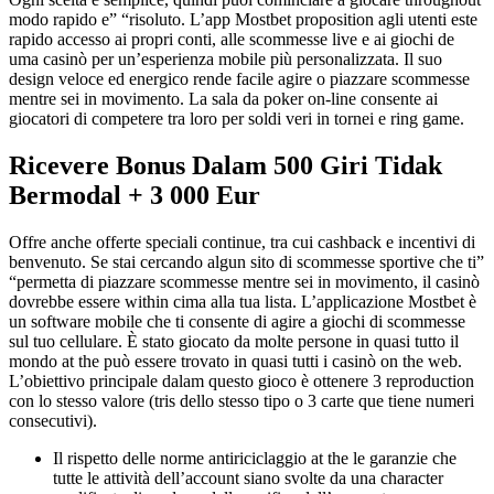
modo rapido e” “risoluto. L’app Mostbet proposition agli utenti este
rapido accesso ai propri conti, alle scommesse live e ai giochi de
uma casinò per un’esperienza mobile più personalizzata. Il suo
design veloce ed energico rende facile agire o piazzare scommesse
mentre sei in movimento. La sala da poker on-line consente ai
giocatori di competere tra loro per soldi veri in tornei e ring game.
Ricevere Bonus Dalam 500 Giri Tidak
Bermodal + 3 000 Eur
Offre anche offerte speciali continue, tra cui cashback e incentivi di
benvenuto. Se stai cercando algun sito di scommesse sportive che ti”
“permetta di piazzare scommesse mentre sei in movimento, il casinò
dovrebbe essere within cima alla tua lista. L’applicazione Mostbet è
un software mobile che ti consente di agire a giochi di scommesse
sul tuo cellulare. È stato giocato da molte persone in quasi tutto il
mondo at the può essere trovato in quasi tutti i casinò on the web.
L’obiettivo principale dalam questo gioco è ottenere 3 reproduction
con lo stesso valore (tris dello stesso tipo o 3 carte que tiene numeri
consecutivi).
Il rispetto delle norme antiriciclaggio at the le garanzie che
tutte le attività dell’account siano svolte da una character