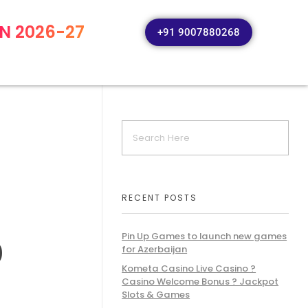
N 2026-27
+91 9007880268
RECENT POSTS
Pin Up Games to launch new games
0
for Azerbaijan
Kometa Casino Live Casino ?
Casino Welcome Bonus ? Jackpot
Slots & Games