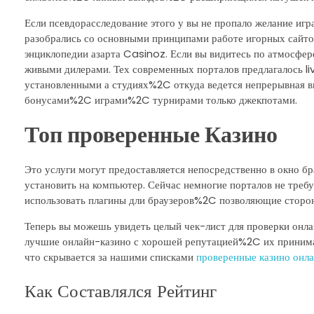
Если псевдорасследование этого у вы не пропало желание иг
разобрались со основными принципами работе игорных сайт
энциклопедии азарта Casinoz. Если вы видитесь по атмосф
живыми дилерами. Тех современных порталов предлагалось l
установленными а студиях%2C откуда ведется непрерывная в
бонусами%2C играми%2C турнирами только джекпотами.
Топ проверенные Казино
Это услуги могут предоставляется непосредственно в окно 
установить на компьютер. Сейчас немногие порталов не треб
использовать плагины дли браузеров%2C позволяющие сторо
Теперь вы можешь увидеть целый чек-лист для проверки онла
лучшие онлайн-казино с хорошей репутацией%2C их приним
что скрывается за нашими списками
проверенные казино онл
Как Составлялся Рейтинг