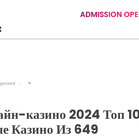
ADMISSION OPE
gorized
йн-казино 2024 Топ 1
ые Казино Из 649