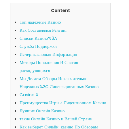
Content
Топ надежные Казино
Как Составлялся Рейтинг
Списки Казино%3A
Служба Поддержки
Исчерпывающая Информация
Методы Пополнения И Снятия
расходующихся
Мы Делаем Обзоры Исключительно
Надежных%2C Лицензированных Казино
Casino X
Преимущества Игры а Лицензионном Казино
Лучшие Онлайн Казино
такие Онлайн Казино и Вашей Стране
Как выберет Онлайн-казино По Обзорам