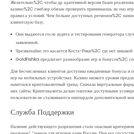
Желательно%2C чтобы др адаптивной версии бьши реализова
казино%2C гэмблер обязан проверить принимаешь ли оно игро
правил а условий. Чем больше доступных регионов%2C намно
клиентскую базу.
Они выдаются госле аудита и тестирования генератора сл
заявленной.
Чрезвычайно это касается Коста-Рики%2C где нет никакой
GoldFishka предлагает разнообразие игр и бонусов%2C сп
Для бесчисленных клиентов доступны ежедневные бонусы и 
игр на мобильных устройствах. Казино низкого уровня предла
наметился криптовалютный тренд. Сначала виртуальные фарц
них сайты. Криптовалюты делаю платежи доступными усовер
пользователи не сталкиваются пиппардом дополнительной кон
Служба Поддержки
Наличие действующего разрешения стало опасным критерием 
реальные” “деньги для игроков один России. При его отсутс