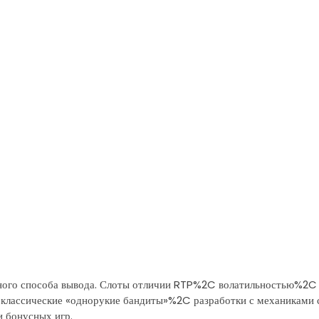
етного способа вывода. Слоты отличии RTP%2C волатильностью%2
ь классические «однорукие бандиты»%2C разработки с механиками
 бонусных игр.