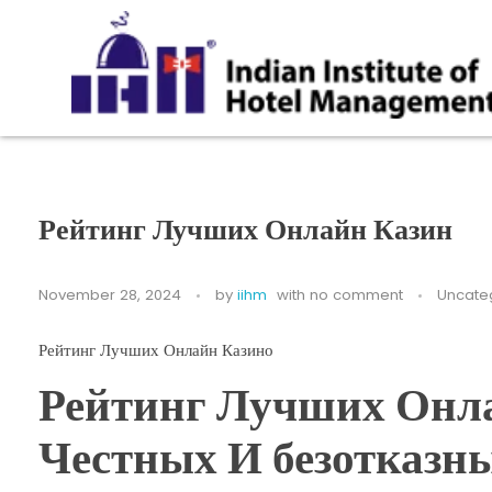
Best Hotel and Hospital Management Institute in Kolkata
INDIAN IHM
Рейтинг Лучших Онлайн Казин
November 28, 2024
by
iihm
with
no comment
Uncate
Рейтинг Лучших Онлайн Казино
Рейтинг Лучших Онла
Честных И безотказн