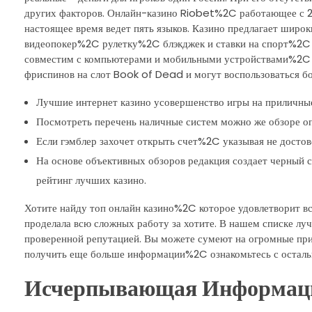
других факторов. Онлайн-казино Riobet%2C работающее с 2
настоящее время ведет пять языков. Казино предлагает шир
видеопокер%2C рулетку%2C блэкджек и ставки на спорт%2C 
совместим с компьютерами и мобильными устройствами%2C х
фриспинов на слот Book of Dead и могут воспользоваться бо
Лучшие интернет казино усовершенство игры на приличные
Посмотреть перечень наличные систем можно же обзоре опе
Если гэмблер захочет открыть счет%2C указывая не досто
На основе объективных обзоров редакция создает черный
рейтинг лучших казино.
Хотите найду топ онлайн казино%2C которое удовлетворит 
проделала всю сложных работу за хотите. В нашем списке л
проверенной репутацией. Вы можете сумеют на огромные пр
получить еще больше информации%2C ознакомьтесь с осталь
Исчерпывающая Информац