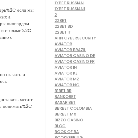
1XBET RUSSIAN
1XBET RUSSIAN1
еперь%2C если мы
2
ных а
22BET
гры пиппардом
22BET BD
я и столами%2C
22BET IT
зино с
AI IN CYBERSECURITY
AVIATOR
AVIATOR BRAZIL
AVIATOR CASINO DE
AVIATOR CASINO FR
AVIATOR IN
AVIATOR KE
но скачать и
AVIATOR MZ
лось
AVIATOR NG
B1BET BR
BANKOBET
доставить хотите
BASARIBET
шо понимать%2C
BBRBET COLOMBIA
BBRBET MX
BIZZO CASINO
BLOG
BOOK OF RA
BOOKKEEPING