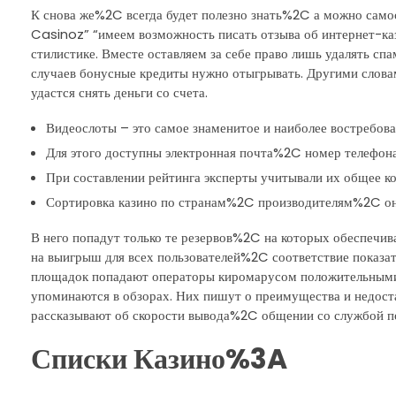
К снова же%2C всегда будет полезно знать%2C а можно само
Casinoz” “имеем возможность писать отзыва об интернет-каз
стилистике. Вместе оставляем за себе право лишь удалять 
случаев бонусные кредиты нужно отыгрывать. Другими слов
удастся снять деньги со счета.
Видеослоты – это самое знаменитое и наиболее востребован
Для этого доступны электронная почта%2C номер телефон
При составлении рейтинга эксперты учитывали их общее ко
Сортировка казино по странам%2C производителям%2C он
В него попадут только те резервов%2C на которых обеспечив
на выигрыш для всех пользователей%2C соответствие показат
площадок попадают операторы киромарусом положительными
упоминаются в обзорах. Них пишут о преимущества и недост
рассказывают об скорости вывода%2C общении со службой п
Списки Казино%3A