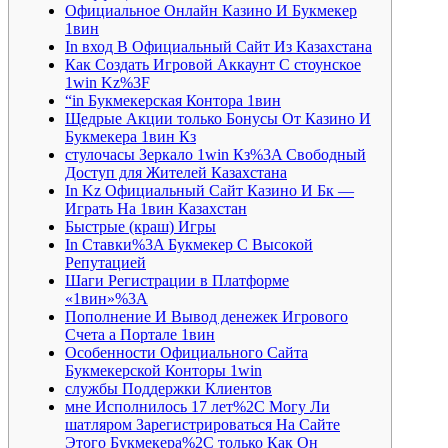
Официальное Онлайн Казино И Букмекер
1вин
In вход В Официальный Сайт Из Казахстана
Как Создать Игровой Аккаунт С стоунское
1win Kz%3F
“in Букмекерская Контора 1вин
Щедрые Акции только Бонусы От Казино И
Букмекера 1вин Кз
стулочасы Зеркало 1win Кз%3A Свободный
Доступ для Жителей Казахстана
In Kz Официальный Сайт Казино И Бк —
Играть На 1вин Казахстан
Быстрые (краш) Игры
In Ставки%3A Букмекер С Высокой
Репутацией
Шаги Регистрации в Платформе
«1вин»%3A
Пополнение И Вывод денежек Игрового
Счета а Портале 1вин
Особенности Официального Сайта
Букмекерской Конторы 1win
службы Поддержки Клиентов
мне Исполнилось 17 лет%2C Могу Ли
шатляром Зарегистрироваться На Сайте
Этого Букмекера%2C только Как Он