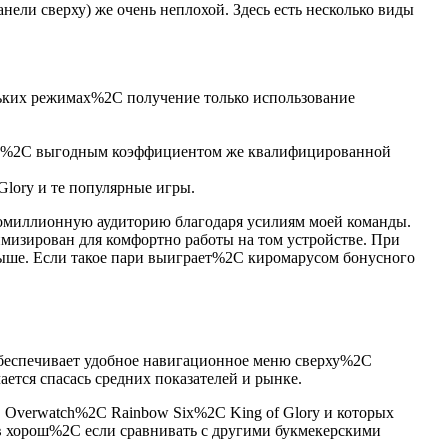
ели сверху) же очень неплохой. Здесь есть несколько виды
ьких режимах%2C получение только использование
ов%2C выгодным коэффициентом же квалифицированной
Glory и те популярные игры.
гомиллионную аудиторию благодаря усилиям моей команды.
мизирован для комфортно работы на том устройстве. При
выше. Если такое пари выиграет%2C киромарусом бонусного
обеспечивает удобное навигационное меню сверху%2C
ется спасась средних показателей и рынке.
2C Overwatch%2C Rainbow Six%2C King of Glory и которых
ров хорош%2C если сравнивать с другими букмекерскими