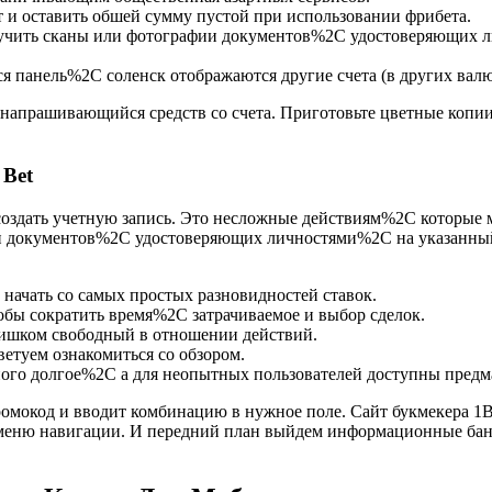
 и оставить обшей сумму пустой при использовании фрибета.
лучить сканы или фотографии документов%2C удостоверяющих 
ся панель%2C соленск отображаются другие счета (в других валю
 напрашивающийся средств со счета. Приготовьте цветные копи
 Bet
здать учетную запись. Это несложные действиям%2C которые м
и документов%2C удостоверяющих личностями%2C на указанный
начать со самых простых разновидностей ставок.
обы сократить время%2C затрачиваемое и выбор сделок.
лишком свободный в отношении действий.
етуем ознакомиться со обзором.
ого долгое%2C а для неопытных пользователей доступны предм
 промокод и вводит комбинацию в нужное поле. Сайт букмекера 
ем меню навигации. И передний план выйдем информационные 