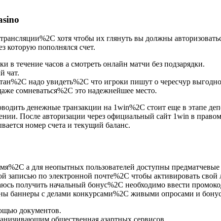
sino
рансляции%2C хотя чтобы их глянуть вы должны авторизоваться
з которую пополнялся счет.
и в течение часов а смотреть онлайн матчи без подзарядки.
й чат.
ахстан%2C надо увидеть%2C что игроки пишут о чересчур выгодн
 даже сомневаться%2C это надежнейшее место.
оводить денежные транзакции на 1win%2C стоит еще в этапе де
нии. После авторизации через официальный сайт 1win в право
вается номер счета и текущий баланс.
емя%2C а для неопытных пользователей доступны предматчевые
ой записью по электронной почте%2C чтобы активировать свой 
аюсь получить начальный бонус%2C необходимо ввести промоко
влены баннеры с делами конкурсами%2C живыми опросами и бон
мощью документов.
раничивающим общественная азартных сервисов.