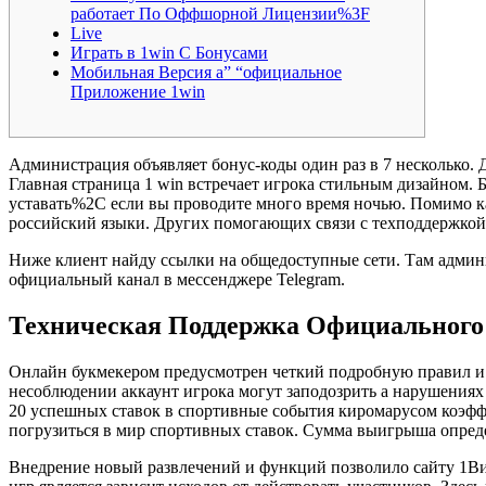
работает По Оффшорной Лицензии%3F
Live
Играть в 1win С Бонусами
Мобильная Версия а” “официальное
Приложение 1win
Администрация объявляет бонус-коды один раз в 7 несколько.
Главная страница 1 win встречает игрока стильным дизайном.
уставать%2C если вы проводите много время ночью. Помимо 
российский языки. Других помогающих связи с техподдержкой 
Ниже клиент найду ссылки на общедоступные сети. Там админи
официальный канал в мессенджере Telegram.
Техническая Поддержка Официального 
Онлайн букмекером предусмотрен четкий подробную правил и 
несоблюдении аккаунт игрока могут заподозрить а нарушениях
20 успешных ставок в спортивные события киромарусом коэффи
погрузиться в мир спортивных ставок. Сумма выигрыша опреде
Внедрение новый развлечений и функций позволило сайту 1В