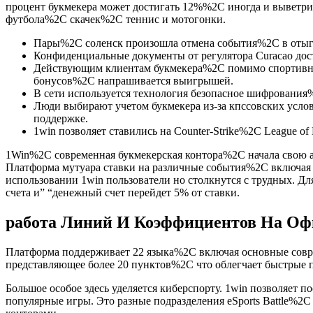
процент букмекера может достигать 12%%2C иногда и выветрива
футбола%2C скачек%2C теннис и мотогонки.
Пары%2C соленск произошла отмена события%2C в отыгр
Конфиденциальные документы от регулятора Curacao дос
Действующим клиентам букмекера%2C помимо спортивны
бонусов%2C напрашивается выигрышей.
В сети используется технология безопасное шифрования%
Люди выбирают учетом букмекера из-за кпссовских ус
поддержке.
1win позволяет ставились на Counter-Strike%2C League 
1Win%2C современная букмекерская контора%2C начала свою а
Платформа мутуара ставки на различные события%2C включая 
использовании 1win пользователи но столкнутся с трудных. Д
счета и” “денежный счет перейдет 5% от ставки.
работа Линий И Коэффициентов На Оф
Платформа поддерживает 22 языка%2C включая основные совре
представляющее более 20 пунктов%2C что облегчает быстрые п
Большое особое здесь уделяется киберспорту. 1win позволяет 
популярные игры. Это разные подразделения eSports Battle%2