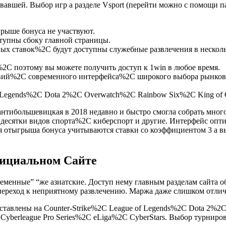
вшей. Выбор игр а разделе Vsport (перейти можно с помощи пан
ыше бонуса не участвуют.
тупны сбоку главной страницы.
х ставок%2C будут доступны служебные развлечения в нескол
2C поэтому вы можете получить доступ к 1win в любое время.
ловий%2C современного интерфейса%2C широкого выбора рынк
of Legends%2C Dota 2%2C Overwatch%2C Rainbow Six%2C King of 
нтибольшевицкая в 2018 недавно и быстро смогла собрать мно
десятки видов спорта%2C киберспорт и другие. Интерфейс опти
ля отыгрыша бонуса учитываются ставки со коэффициентом 3 а 
ициальном Сайте
менные” “же азиатские. Доступ нему главным разделам сайта 
ереход к неприятному развлечению. Маржа даже слишком отлича
поставлены на Counter-Strike%2C League of Legends%2C Dota 2%
C Cyberleague Pro Series%2C eLiga%2C CyberStars. Выбор турни