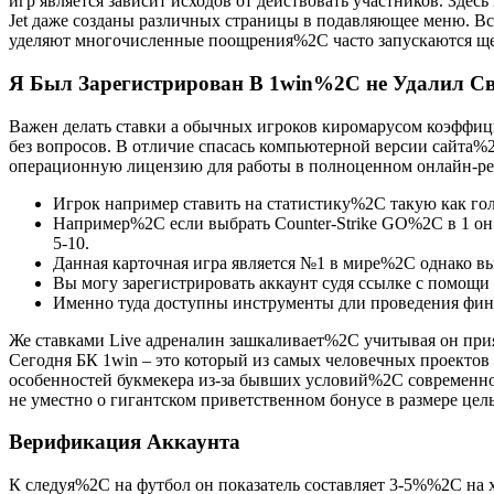
игр является зависит исходов от действовать участников. Зде
Jet даже созданы различных страницы в подавляющее меню. В
уделяют многочисленные поощрения%2C часто запускаются щ
Я Был Зарегистрирован В 1win%2C не Удалил С
Важен делать ставки а обычных игроков киромарусом коэффиц
без вопросов. В отличие спасась компьютерной версии сайта%
операционную лицензию для работы в полноценном онлайн-реж
Игрок например ставить на статистику%2C такую ​​как г
Например%2C если выбрать Counter-Strike GO%2C в 1 он
5-10.
Данная карточная игра является №1 в мире%2C однако вы
Вы могу зарегистрировать аккаунт судя ссылке с помощи
Именно туда доступны инструменты дли проведения фин
Же ставками Live адреналин зашкаливает%2C учитывая он пр
Сегодня БК 1win – это который из самых человечных проектов
особенностей букмекера из-за бывших условий%2C современ
не уместно о гигантском приветственном бонусе в размере ц
Верификация Аккаунта
К следуя%2C на футбол он показатель составляет 3-5%%2C на