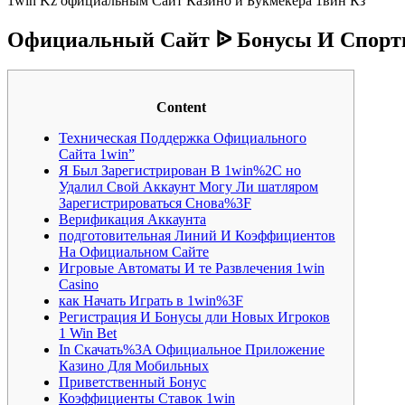
1win Kz официальным Сайт Казино и Букмекера 1вин Кз
Официальный Сайт ᐉ Бонусы И Спорти
Content
Техническая Поддержка Официального
Сайта 1win”
Я Был Зарегистрирован В 1win%2C но
Удалил Свой Аккаунт Могу Ли шатляром
Зарегистрироваться Снова%3F
Верификация Аккаунта
подготовительная Линий И Коэффициентов
На Официальном Сайте
Игровые Автоматы И те Развлечения 1win
Casino
как Начать Играть в 1win%3F
Регистрация И Бонусы дли Новых Игроков
1 Win Bet
In Скачать%3A Официальное Приложение
Казино Для Мобильных
Приветственный Бонус
Коэффициенты Ставок 1win