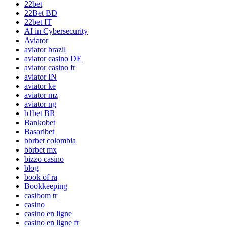
22bet
22Bet BD
22bet IT
AI in Cybersecurity
Aviator
aviator brazil
aviator casino DE
aviator casino fr
aviator IN
aviator ke
aviator mz
aviator ng
b1bet BR
Bankobet
Basaribet
bbrbet colombia
bbrbet mx
bizzo casino
blog
book of ra
Bookkeeping
casibom tr
casino
casino en ligne
casino en ligne fr