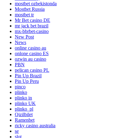
mostbet ozbekistonda
Mostbet Russia
mostbet tr
Mr Bet casino DE
mr jack bet brazil
mx-bbrbet-casino
New Post
News
online casino au
onlone casino ES
ozwin au casino
PBN
pelican casino PL
Pin Up Brazil
Pin Up Peru
pinco
plinko
plinko in
plinko UK
plinko_pl
Qizilbilet
Ramenbet
ricky casino australia
se
slot