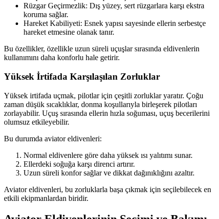
Rüzgar Geçirmezlik: Dış yüzey, sert rüzgarlara karşı ekstra
koruma sağlar.
Hareket Kabiliyeti: Esnek yapısı sayesinde ellerin serbestçe
hareket etmesine olanak tanır.
Bu özellikler, özellikle uzun süreli uçuşlar sırasında eldivenlerin
kullanımını daha konforlu hale getirir.
Yüksek İrtifada Karşılaşılan Zorluklar
Yüksek irtifada uçmak, pilotlar için çeşitli zorluklar yaratır. Çoğu
zaman düşük sıcaklıklar, donma koşullarıyla birleşerek pilotları
zorlayabilir. Uçuş sırasında ellerin hızla soğuması, uçuş becerilerini
olumsuz etkileyebilir.
Bu durumda aviator eldivenleri:
Normal eldivenlere göre daha yüksek ısı yalıtımı sunar.
Ellerdeki soğuğa karşı direnci artırır.
Uzun süreli konfor sağlar ve dikkat dağınıklığını azaltır.
Aviator eldivenleri, bu zorluklarla başa çıkmak için seçilebilecek en
etkili ekipmanlardan biridir.
Aviator Eldivenlerinin Seçimi ve Bakımı