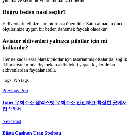
yıkama ve serin bir yerde muhafaza önerilir.
Doğru beden nasıl seçilir?
Eldivenlerin elinize tam oturması önemlidir. Satın almadan önce
ölçülerinize uygun bir beden denemek faydalı olacaktır.
Aviator eldivenleri yalnızca pilotlar için mi
kullanılır?
Her ne kadar esas olarak pilotlar için tasarlanmış olsalar da, soğuk
iklim koşullarında dış mekan aktiviteleri yapan kişiler de bu
eldivenlerden faydalanabilir.
Tags: No tags
Previous Post
1xbet 우회주소 원엑스벳 우회주소 안전하고 확실한 곳에서
접속하세
Next Post
Bästa Casinon Utan Spelpau