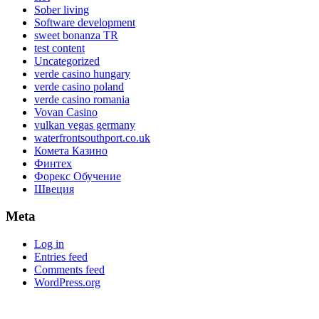
Sober living
Software development
sweet bonanza TR
test content
Uncategorized
verde casino hungary
verde casino poland
verde casino romania
Vovan Casino
vulkan vegas germany
waterfrontsouthport.co.uk
Комета Казино
Финтех
Форекс Обучение
Швеция
Meta
Log in
Entries feed
Comments feed
WordPress.org