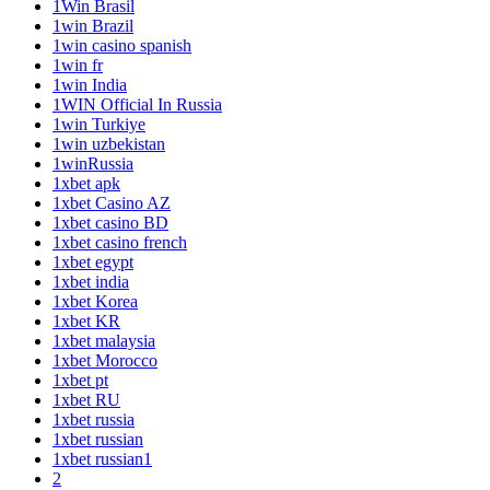
1Win Brasil
1win Brazil
1win casino spanish
1win fr
1win India
1WIN Official In Russia
1win Turkiye
1win uzbekistan
1winRussia
1xbet apk
1xbet Casino AZ
1xbet casino BD
1xbet casino french
1xbet egypt
1xbet india
1xbet Korea
1xbet KR
1xbet malaysia
1xbet Morocco
1xbet pt
1xbet RU
1xbet russia
1xbet russian
1xbet russian1
2