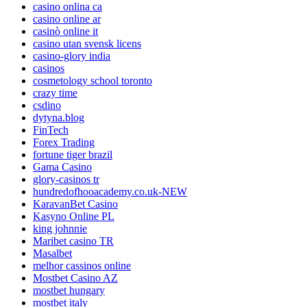
casino onlina ca
casino online ar
casinò online it
casino utan svensk licens
casino-glory india
casinos
cosmetology school toronto
crazy time
csdino
dytyna.blog
FinTech
Forex Trading
fortune tiger brazil
Gama Casino
glory-casinos tr
hundredofhooacademy.co.uk-NEW
KaravanBet Casino
Kasyno Online PL
king johnnie
Maribet casino TR
Masalbet
melhor cassinos online
Mostbet Casino AZ
mostbet hungary
mostbet italy