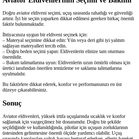
Doğru aviator eldiveni seçimi, uçuş sırasında rahatlığı ve güvenliği
artırır. İyi bir seçim yaparken dikkat edilmesi gereken birkaç önemli
faktör bulunmaktadır.
İhtiyacınıza uygun bir eldiveni seçmek için:
– Materyal seçimine dikkat edin: Yün veya deri gibi iyi yalıtım
sağlayan materyalleri tercih edin.
– Doğru beden seçimi yapın: Eldivenlerin elinize tam oturması
önemlidir.
– Bakım talimatlarına uyun: Eldivenlerin uzun ömürlü olması için
üretici tarafından önerilen temizleme ve saklama talimatlarına
uyulmalıdır.
Bu faktörlere dikkat ederek, konfor ve performansınızı en üst
düzeye çıkarabilirsiniz.
Sonuç
Aviator eldivenleri, yüksek irtifa uçuşlarında sıcaklık ve konfor
sağlamak için vazgeçilmez bir donanımdır. Doğru bir şekilde
seçildiğinde ve kullanıldığında, pilotlar için uçuşun zorluklarının
üstesinden gelinmesine önemli ölçüde yardımcı olabilir. Uçuş
sırasında karşılaşılan soğuk havayı bertaraf ederken, ellerin hareket