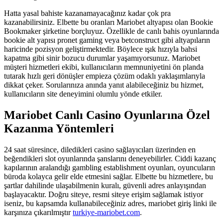
Hatta yasal bahiste kazanamayacağınız kadar çok pra
kazanabilirsiniz. Elbette bu oranları Mariobet altyapısı olan Bookie
Bookmaker şirketine borçluyuz. Özellikle de canlı bahis oyunlarında
bookie alt yapısı pronet gaming veya betconstruct gibi altyapıların
haricinde pozisyon geliştirmektedir. Böylece ışık hızıyla bahsi
kapatma gibi sinir bozucu durumlar yaşamıyorsunuz. Mariobet
müşteri hizmetleri ekibi, kullanıcıların memnuniyetini ön planda
tutarak hızlı geri dönüşler empieza çözüm odaklı yaklaşımlarıyla
dikkat çeker. Sorularınıza anında yanıt alabileceğiniz bu hizmet,
kullanıcıların site deneyimini olumlu yönde etkiler.
Mariobet Canlı Casino Oyunlarına Özel
Kazanma Yöntemleri
24 saat süresince, diledikleri casino sağlayıcıları üzerinden en
beğendikleri slot oyunlarında şanslarını deneyebilirler. Ciddi kazanç
kapılarının aralandığı gambling establishment oyunları, oyuncuların
büroda kolayca gelir elde etmesini sağlar. Elbette bu hizmetlere, bu
şartlar dahilinde ulaşabilmenin kuralı, güvenli adres anlayışından
başlayacaktır. Doğru siteye, resmi siteye erişim sağlamak istiyor
iseniz, bu kapsamda kullanabileceğiniz adres, mariobet giriş linki ile
karşınıza çıkarılmıştır
turkiye-mariobet.com
.