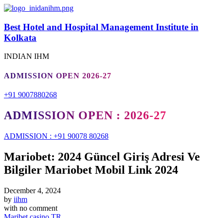
Best Hotel and Hospital Management Institute in
Kolkata
INDIAN IHM
ADMISSION OPEN 2026-27
+91 9007880268
ADMISSION OPEN : 2026-27
ADMISSION : +91 90078 80268
Mariobet: 2024 Güncel Giriş Adresi Ve
Bilgiler Mariobet Mobil Link 2024
December 4, 2024
by
iihm
with
no comment
Maribet casino TR