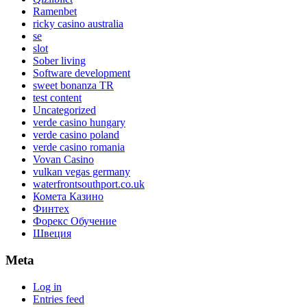
Ramenbet
ricky casino australia
se
slot
Sober living
Software development
sweet bonanza TR
test content
Uncategorized
verde casino hungary
verde casino poland
verde casino romania
Vovan Casino
vulkan vegas germany
waterfrontsouthport.co.uk
Комета Казино
Финтех
Форекс Обучение
Швеция
Meta
Log in
Entries feed