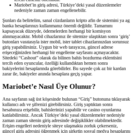
Mariobet’in giriş adresi, Türkiye’deki yasal düzenlemeler
nedeniyle zaman zaman engellenebilir.
Şunları da belirtelim, sanal cüzdanların kripto afin de sistemini ya ag
banka hesaplarınızı kullanmanız önemli değildir. Tamamını
kapsayacak düzeyde, ödemelerden herhangi bir komisyon
alınmayacaktır. Mobil cihazlarınız ile sitemize ulaştıktan sonra ‘giriş’
butonları vasıtasıyla ister mobil, ister tablet cihazlarınızdan sorunsuz
giriş yapabilirsiniz. Uygun bir web tarayıcısı, güncel adrese
erişeceğinizden herhangi bir engelleme sayfasını açmayacaktır.
Sitedeki “Cashout” olarak da bilinen bahis bozdurma eklentisini
tercih eden oyuncular, özelliği kullandıktan hemen sonra
bakiyelerini hesaplarında görebilirler. Bu sayede çok az bir kardan
zarar ile, bakiyeler anında hesaplara geçiş yapar.
Mariobet’e Nasıl Üye Olunur?
Ana sayfanın sağ üst köşesinde bulunan “Giriş” butonuna tıklayarak
kullanıcı adı ve şifrenizi girebilirsiniz. Giriş yaptıktan sonra
hesabınıza erişebilir, bahislerinizi yapabilir ve casino oyunlarına
katılabilirsiniz. Ancak Türkiye’deki yasal düzenlemeler nedeniyle
zaman zaman sitenin giriş adresinde değişiklikler olabilmektedir.
Erişim engelleri nedeniyle siteye ulaşmakta zorluk çekerseniz,
güncel giriş adresini öğrenmek için şirketin sosyal medya hesaplarını