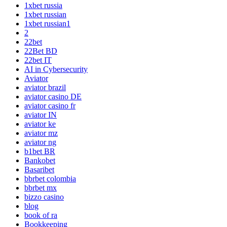
1xbet russia
1xbet russian
1xbet russian1
2
22bet
22Bet BD
22bet IT
AI in Cybersecurity
Aviator
aviator brazil
aviator casino DE
aviator casino fr
aviator IN
aviator ke
aviator mz
aviator ng
b1bet BR
Bankobet
Basaribet
bbrbet colombia
bbrbet mx
bizzo casino
blog
book of ra
Bookkeeping