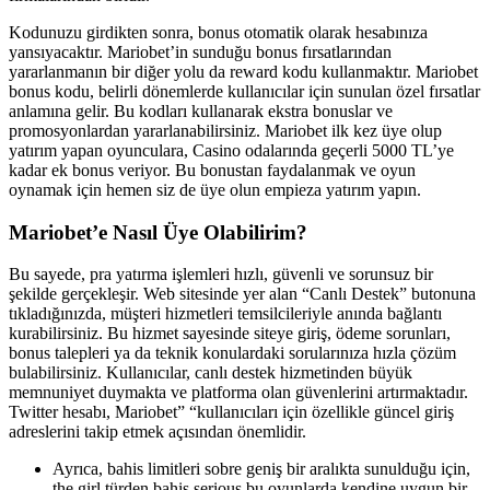
Kodunuzu girdikten sonra, bonus otomatik olarak hesabınıza
yansıyacaktır. Mariobet’in sunduğu bonus fırsatlarından
yararlanmanın bir diğer yolu da reward kodu kullanmaktır. Mariobet
bonus kodu, belirli dönemlerde kullanıcılar için sunulan özel fırsatlar
anlamına gelir. Bu kodları kullanarak ekstra bonuslar ve
promosyonlardan yararlanabilirsiniz. Mariobet ilk kez üye olup
yatırım yapan oyunculara, Casino odalarında geçerli 5000 TL’ye
kadar ek bonus veriyor. Bu bonustan faydalanmak ve oyun
oynamak için hemen siz de üye olun empieza yatırım yapın.
Mariobet’e Nasıl Üye Olabilirim?
Bu sayede, pra yatırma işlemleri hızlı, güvenli ve sorunsuz bir
şekilde gerçekleşir. Web sitesinde yer alan “Canlı Destek” butonuna
tıkladığınızda, müşteri hizmetleri temsilcileriyle anında bağlantı
kurabilirsiniz. Bu hizmet sayesinde siteye giriş, ödeme sorunları,
bonus talepleri ya da teknik konulardaki sorularınıza hızla çözüm
bulabilirsiniz. Kullanıcılar, canlı destek hizmetinden büyük
memnuniyet duymakta ve platforma olan güvenlerini artırmaktadır.
Twitter hesabı, Mariobet” “kullanıcıları için özellikle güncel giriş
adreslerini takip etmek açısından önemlidir.
Ayrıca, bahis limitleri sobre geniş bir aralıkta sunulduğu için,
the girl türden bahis serious bu oyunlarda kendine uygun bir