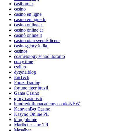
casibom tr
casino
casino en ligne
casino en ligne fr
casino onlina ca
casino online ar
casinò online it
casino utan svensk licens
casino-glory india
casinos
cosmetology school toronto
crazy time
csdino
dytyna.blog
FinTech
Forex Trading
fortune tiger brazil
Gama Casino
glory-casinos tr
hundredofhooacademy.co.uk-NEW
KaravanBet Casino
Kasyno Online PL
king johnnie
Maribet casino TR
Masalbet