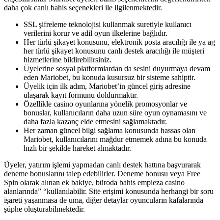
daha çok canlı bahis seçenekleri ile ilgilenmektedir.
SSL şifreleme teknolojisi kullanmak suretiyle kullanıcı
verilerini korur ve adil oyun ilkelerine bağlıdır.
Her türlü şikayet konusunu, elektronik posta aracılığı ile ya ag
her türlü şikayet konusunu canlı destek aracılığı ile müşteri
hizmetlerine bildirebilirsiniz.
Üyelerine sosyal platformlardan da sesini duyurmaya devam
eden Mariobet, bu konuda kusursuz bir sisteme sahiptir.
Üyelik için ilk adım, Mariobet’in güncel giriş adresine
ulaşarak kayıt formunu doldurmaktır.
Özellikle casino oyunlarına yönelik promosyonlar ve
bonuslar, kullanıcıların daha uzun süre oyun oynamasını ve
daha fazla kazanç elde etmesini sağlamaktadır.
Her zaman güncel bilgi sağlama konusunda hassas olan
Mariobet, kullanıcılarını mağdur etmemek adına bu konuda
hızlı bir şekilde hareket almaktadır.
Üyeler, yatırım işlemi yapmadan canlı destek hattına başvurarak
deneme bonuslarını talep edebilirler. Deneme bonusu veya Free
Spin olarak alınan ek bakiye, büroda bahis empieza casino
alanlarında” “kullanılabilir. Site erişimi konusunda herhangi bir soru
işareti yaşanmasa de uma, diğer detaylar oyuncuların kafalarında
şüphe oluşturabilmektedir.