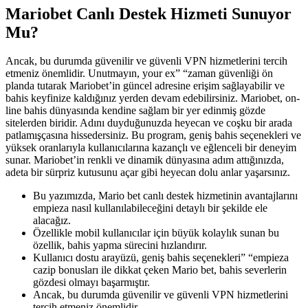
Mariobet Canlı Destek Hizmeti Sunuyor
Mu?
Ancak, bu durumda güvenilir ve güvenli VPN hizmetlerini tercih
etmeniz önemlidir. Unutmayın, your ex” “zaman güvenliği ön
planda tutarak Mariobet’in güncel adresine erişim sağlayabilir ve
bahis keyfinize kaldığınız yerden devam edebilirsiniz. Mariobet, on-
line bahis dünyasında kendine sağlam bir yer edinmiş gözde
sitelerden biridir. Adını duyduğunuzda heyecan ve coşku bir arada
patlamışçasına hissedersiniz. Bu program, geniş bahis seçenekleri ve
yüksek oranlarıyla kullanıcılarına kazançlı ve eğlenceli bir deneyim
sunar. Mariobet’in renkli ve dinamik dünyasına adım attığınızda,
adeta bir sürpriz kutusunu açar gibi heyecan dolu anlar yaşarsınız.
Bu yazımızda, Mario bet canlı destek hizmetinin avantajlarını
empieza nasıl kullanılabileceğini detaylı bir şekilde ele
alacağız.
Özellikle mobil kullanıcılar için büyük kolaylık sunan bu
özellik, bahis yapma sürecini hızlandırır.
Kullanıcı dostu arayüzü, geniş bahis seçenekleri” “empieza
cazip bonusları ile dikkat çeken Mario bet, bahis severlerin
gözdesi olmayı başarmıştır.
Ancak, bu durumda güvenilir ve güvenli VPN hizmetlerini
tercih etmeniz önemlidir.