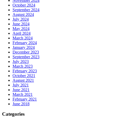
November 2024
October 2024
September 2024
August 2024
July 2024
June 2024
May 2024
April 2024
March 2024
February 2024
January 2024
December 2023
September 2023
July 2023
March 2023
February 2023
October 2021
August 2021
July 2021
June 2021
March 2021
February 2021
June 2018
Categories