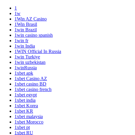
1
1w
1Win AZ Casino
1Win Brasil
1win Brazil
1win casino spanish
1win fr
1win India
1WIN Official In Russia
1win Turkiye
1win uzbekistan
1winRussia
1xbet apk
1xbet Casino AZ
1xbet casino BD
1xbet casino french
1xbet egypt
1xbet india
1xbet Korea
1xbet KR
1xbet malaysia
1xbet Morocco
1xbet pt
1xbet RU