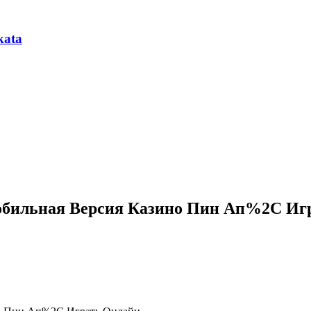
kata
Мобильная Версия Казино Пин Ап%2C Иг