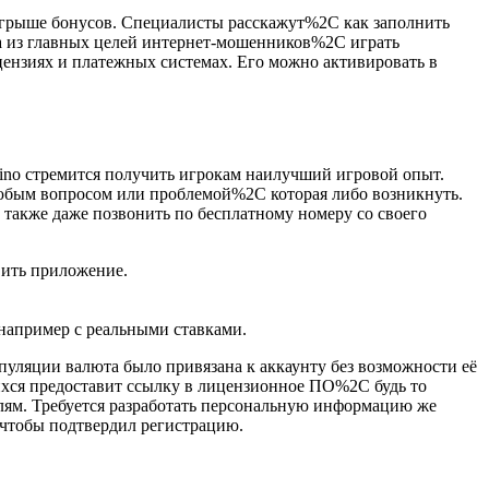
грыше бонусов. Специалисты расскажут%2C как заполнить
а из главных целей интернет-мошенников%2C играть
ензиях и платежных системах. Его можно активировать в
sino стремится получить игрокам наилучший игровой опыт.
юбым вопросом или проблемой%2C которая либо возникнуть.
акже даже позвонить по бесплатному номеру со своего
вить приложение.
 например с реальными ставками.
уляции валюта было привязана к аккаунту без возможности её
ихся предоставит ссылку в лицензионное ПО%2C будь то
елям. Требуется разработать персональную информацию же
 чтобы подтвердил регистрацию.