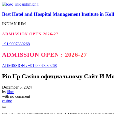
Best Hotel and Hospital Management Institute in Kol
INDIAN IHM
ADMISSION OPEN 2026-27
+91 9007880268
ADMISSION OPEN : 2026-27
ADMISSION : +91 90078 80268
Pin Up Casino официальному Сайт И 
December 5, 2024
by
iihm
with
no comment
casino