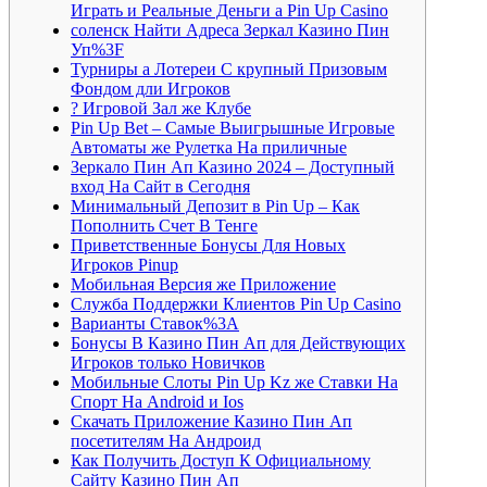
Играть и Реальные Деньги а Pin Up Casino
соленск Найти Адреса Зеркал Казино Пин
Уп%3F
Турниры а Лотереи С крупный Призовым
Фондом дли Игроков
? Игровой Зал же Клубе
Pin Up Bet – Самые Выигрышные Игровые
Автоматы же Рулетка На приличные
Зеркало Пин Ап Казино 2024 – Доступный
вход На Сайт в Сегодня
Минимальный Депозит в Pin Up – Как
Пополнить Счет В Тенге
Приветственные Бонусы Для Новых
Игроков Pinup
Мобильная Версия же Приложение
Служба Поддержки Клиентов Pin Up Casino
Варианты Ставок%3A
Бонусы В Казино Пин Ап для Действующих
Игроков только Новичков
Мобильные Слоты Pin Up Kz же Ставки На
Спорт На Android и Ios
Скачать Приложение Казино Пин Ап
посетителям На Андроид
Как Получить Доступ К Официальному
Сайту Казино Пин Ап