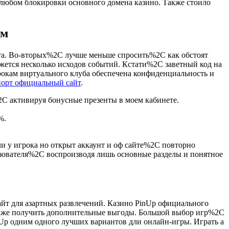
в любом блокировки основного домена казино. Также стоило
ом
та. Во-вторых%2C лучше меньше спросить%2C как обстоят
ется несколько исходов событий. Кстати%2C заветный код на
рокам виртуального клуба обеспечена конфиденциальность и
порт официальный сайт
.
2C активируя бонусные презенты в моем кабинете.
%.
ли у игрока но открыт аккаунт и оф сайте%2C повторно
ьзователя%2C воспроизводя лишь основные разделы и понятное
йт для азартных развлечений. Казино PinUp официального
и же получить дополнительные выгоды. Большой выбор игр%2C
Up одним одного лучших вариантов дли онлайн-игры. Играть а