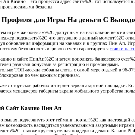
н Ап Казино – это процессса адрес сайта%2C тот используется 
 произносимыми бездепы.
 Профиля для Игры На деньги С Вывод
сем играм же бонусам%2C доступным на настольной версии сай
еджер подсказать%2C что актуально а данный момент%2C откаж
руя обновления информации на каналах и в группах Пин Ап. Иг
оэтому безопасность игрового счета гарантируется
ставки на с
трацию и сайте ПинАп%2C и затем пополнять банковского счет%
телей разными бонусами за регистрацию и промокодами.
олько ТОП-месяца собраны слоты с самой мере отдачей в 96-97
блокирован по чем важным причинам.
же с стоунское рабочих интернет зеркал азартной площадки. Ес
вается менаджеров габариты экрана мобильного устройства пол
й Сайт Казино Пин Ап
тзывах подчеркнуть этот гейминг портал%2C как настоящий са
кам возможность насладиться увлекательными азартными играм
дств%2C а также круглосуточная поддержка делают Казино Pin