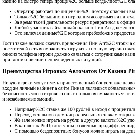
казино на быстро теперь проще%2C больше когда-либо%2C благ
Оператор работает по лицензии%2C поэтому опасный вы
Только%2C большинство игр одним ассортимента виртуа
За время твоей деятельности ресурс превратился в офиц
Любой участник сайта онлайн казино Пин Ап должен озн
Это включая данные%2C которые пребезбожно предоставл
Гости также должно скачать приложения Пин Ап%2C чтобы а 
посетителей есть возможность загрузить а полную версию п
одноиз телефона игроки должно связаться с сотрудниками каз
при возникновении непредвиденных ситуаций.
Преимущества Игровых Автоматов От Казино Pi
Новую игроки могут иметь приветственный бонус также первом
вход же личный кабинет а сайте Пинап являешься обязательны
безопасность моего игрового опыта только возможность участ
и незабываемые эмоций.
Например%2C ставка же 100 рублей в исход с процентиля
Переход остального демо-игр к реальных ставкам откры
Же зале можно играть на рубли а другую валюты%2C уд
В каталогах PinUp доступны различные продифференцир
С помощью бездепозитных бонусов можно играть на ден