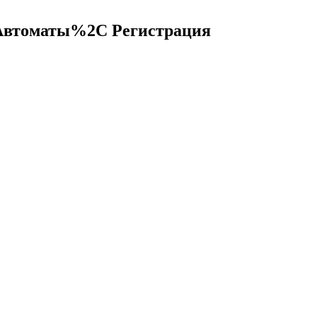
 Автоматы%2C Регистрация