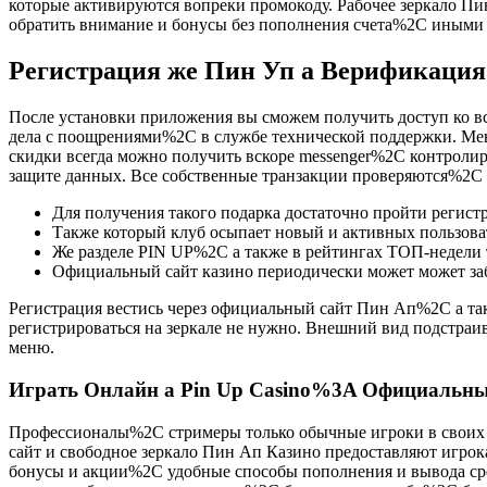
которые активируются вопреки промокоду. Рабочее зеркало Пи
обратить внимание и бонусы без пополнения счета%2C иными
Регистрация же Пин Уп а Верификация
После установки приложения вы сможем получить доступ ко в
дела с поощрениями%2C в службе технической поддержки. Мен
скидки всегда можно получить вскоре messenger%2C контроли
защите данных. Все собственные транзакции проверяются%2C п
Для получения такого подарка достаточно пройти регис
Также который клуб осыпает новый и активных пользова
Же разделе PIN UP%2C а также в рейтингах ТОП-недели т
Официальный сайт казино периодически может может за
Регистрация вестись через официальный сайт Пин Ап%2C а так
регистрироваться на зеркале не нужно. Внешний вид подстраи
меню.
Играть Онлайн а Pin Up Casino%3A Официальны
Профессионалы%2C стримеры только обычные игроки в своих о
сайт и свободное зеркало Пин Ап Казино предоставляют игро
бонусы и акции%2C удобные способы пополнения и вывода сре