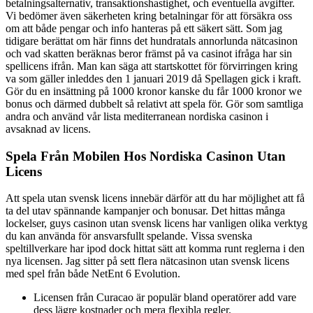
betalningsalternativ, transaktionshastighet, och eventuella avgifter.
Vi bedömer även säkerheten kring betalningar för att försäkra oss
om att både pengar och info hanteras på ett säkert sätt. Som jag
tidigare berättat om här finns det hundratals annorlunda nätcasinon
och vad skatten beräknas beror främst på va casinot ifråga har sin
spellicens ifrån. Man kan säga att startskottet för förvirringen kring
va som gäller inleddes den 1 januari 2019 då Spellagen gick i kraft.
Gör du en insättning på 1000 kronor kanske du får 1000 kronor we
bonus och därmed dubbelt så relativt att spela för. Gör som samtliga
andra och använd vår lista mediterranean nordiska casinon i
avsaknad av licens.
Spela Från Mobilen Hos Nordiska Casinon Utan
Licens
Att spela utan svensk licens innebär därför att du har möjlighet att få
ta del utav spännande kampanjer och bonusar. Det hittas många
lockelser, guys casinon utan svensk licens har vanligen olika verktyg
du kan använda för ansvarsfullt spelande. Vissa svenska
speltillverkare har ipod dock hittat sätt att komma runt reglerna i den
nya licensen. Jag sitter på sett flera nätcasinon utan svensk licens
med spel från både NetEnt 6 Evolution.
Licensen från Curacao är populär bland operatörer add vare
dess lägre kostnader och mera flexibla regler.