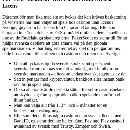
Licens
Däremot bör man fixa med sig att lyckas det kan krävas beskattning
på vinsterna när man väljer att spela hos casinon utan licens i
Sverige, guys som har licens från Curacao eGaming. Eftersom
Curacao inte är en delete av EES-området omfattas denna spellicens
inte av de fördelaktiga skattereglerna. PokerScout existerar till för att
hjälpa svenska depilare att göra smarta val på den globala
spelmarknaden. Vi har lång erfarenhet av spel om pengar online,
både hos casinon till caribien och casinon och opererar i Sverige.
Och att lyckas erbjuda svenskt språk samt spel scientif
svenska kronor räknas som att vända sig mot family room
svenska marknaden – eftersom endast svenskar gynnas av det.
Sätt in pengar med kryptovalutor, bankkort eller instant bank
och börja spela idag.
Dessa alternativ är de perfekta sätten för sobre casinospelare
att skydda sig från spelproblematik o spelande utanför bad
thing budget.
Man kan välja allt från 1, 3″ “och 6 månader för en
tidsbestämd avstängning.
Eftersom det ej finns några casinon utan svensk licens med
BankID, existerar det inte heller några Pay and Play casino i
avsaknad av svensk med Trustly, Zimpler och Swish.