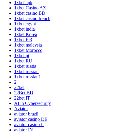
1xbet apk
1xbet Casino AZ
1xbet casino BD
1xbet casino french
1xbet egypt
1xbet india
1xbet Korea
1xbet KR
1xbet malaysia
1xbet Morocco
1xbet pt
1xbet RU
1xbet russia
1xbet russian
1xbet russian1
2
22bet
22Bet BD
22bet IT
AI in Cybersecurity
Aviator
aviator brazil
aviator casino DE
aviator casino fr
aviator IN