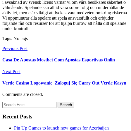
i avsaknad av svensk licens värnar vi om våra besökares säkerhet o
välmående. Spelande ska alltid vara sobre rolig och underhållande
aktivitet, men e är viktigt att lyckas vara medveten omkring riskerna.
Vi uppmuntrar alla spelare att spela ansvarsfullt och erbjuder
följande råd och resurser för att hjälpa burrow att hålla ditt spelande
under kontroll.
Tags: No tags
Previous Post
Casa De Apostas Mostbet Com Apostas Esportivas Onlin
Next Post
Verde Casino Logowanie ️ Zaloguj Się Carry Out Verde Kasyn
Comments are closed.
Recent Posts
Pin Up Games to launch new games for Azerbaijan