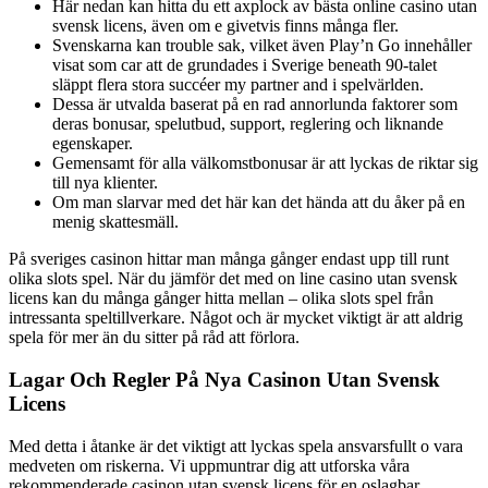
Här nedan kan hitta du ett axplock av bästa online casino utan
svensk licens, även om e givetvis finns många fler.
Svenskarna kan trouble sak, vilket även Play’n Go innehåller
visat som car att de grundades i Sverige beneath 90-talet
släppt flera stora succéer my partner and i spelvärlden.
Dessa är utvalda baserat på en rad annorlunda faktorer som
deras bonusar, spelutbud, support, reglering och liknande
egenskaper.
Gemensamt för alla välkomstbonusar är att lyckas de riktar sig
till nya klienter.
Om man slarvar med det här kan det hända att du åker på en
menig skattesmäll.
På sveriges casinon hittar man många gånger endast upp till runt
olika slots spel. När du jämför det med on line casino utan svensk
licens kan du många gånger hitta mellan – olika slots spel från
intressanta speltillverkare. Något och är mycket viktigt är att aldrig
spela för mer än du sitter på råd att förlora.
Lagar Och Regler På Nya Casinon Utan Svensk
Licens
Med detta i åtanke är det viktigt att lyckas spela ansvarsfullt o vara
medveten om riskerna. Vi uppmuntrar dig att utforska våra
rekommenderade casinon utan svensk licens för en oslagbar