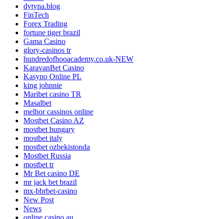
dytyna.blog
FinTech
Forex Trading
fortune tiger brazil
Gama Casino
glory-casinos tr
hundredofhooacademy.co.uk-NEW
KaravanBet Casino
Kasyno Online PL
king johnnie
Maribet casino TR
Masalbet
melhor cassinos online
Mostbet Casino AZ
mostbet hungary
mostbet italy
mostbet ozbekistonda
Mostbet Russia
mostbet tr
Mr Bet casino DE
mr jack bet brazil
mx-bbrbet-casino
New Post
News
online casino au