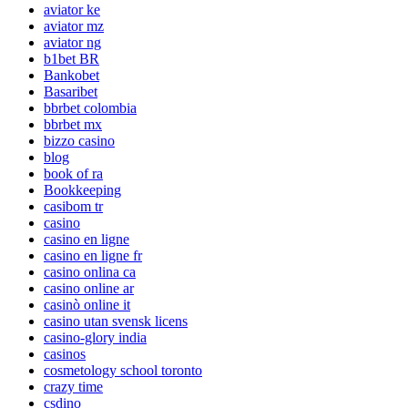
aviator ke
aviator mz
aviator ng
b1bet BR
Bankobet
Basaribet
bbrbet colombia
bbrbet mx
bizzo casino
blog
book of ra
Bookkeeping
casibom tr
casino
casino en ligne
casino en ligne fr
casino onlina ca
casino online ar
casinò online it
casino utan svensk licens
casino-glory india
casinos
cosmetology school toronto
crazy time
csdino