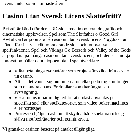
licens under sobre närmaste åren.
Сasino Utan Svensk Licens Skattefritt?
Betsoft är kända för deras 3D-slots med imponerande grafik och
cinematiska upplevelser. Spel som The Slotfather o Good Girl
Awful Girl är populära på casinon utan svensk licens. Yggdrasil är
kända för sina visuellt imponerande slots och innovativa
spelfunktioner. Spel och Vikings Go Berzerk och Valley of the Gods
är populära på många casinon utan svensk licens, och deras ständiga
innovation håller dem i toppen bland spelutvecklare.
Vilka betalningsleverantörer som erbjuds är skilda från casino
till casino.
Att istället vända sig mot internationella spelbolag kan fungera
som en andra chans för depilare som har ångrat sin
avstängning.
Vissa bonusar har mulighed for at endast användas på
specifika spel eller spelkategorier, som video poker machines
eller bordsspel.
Processen hjälper casinon att skydda både spelarna och sig
själva mot bedrägerier och penningtvätt.
Vi granskar casinon baserat på antalet tillgängliga