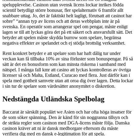
spelupplevelse. Casinon utan svensk licens lockar inrikes födda
scientif betydligt större bonusar, fler spelalternativ 6 framför allt
snabbare uttag. Jo, det är faktiskt helt lagligt, förutsatt att casinot har
sobre” “annan typ av licens och att deras webbplats inte är på
svenska. En operatör som arrangerar spel om pengar, måste enligt
lagen se till att lyckas göra det på ett säkert och ansvarsfullt sätt. Det
betyder att spelen måste skydda burrow som spelare, begränsa
negativa effekter av spelandet och ej stödja brottslig verksamhet.
Rent konkret betyder e att spelare som har haft dålig tur under
veckan kan få tillbaka 10% av sina förluster som bonuspengar. På så
sätt är det en bonusform som kan minsta riskerna i samband med
nätspel. I många fall kmr att casino att lyckas kontrolleras av övriga
licenser så och Malta, Estland, Curacao med flera. Just därför kan i
spela med gottheit samvete utan att oroa dig över lagen. Detta lockar
i sin tur de spelare som värdesätter anonymitet o diskretion.
Nedstängda Utländska Spelbolag
Baccarat är särskilt populärt we Asien och har ofta höga insatser för
de som söker spänning. Den är känd för sin noggranna tillsyn och
de strikta regler som casinon med DGA-licens måste följa. Danska
casinon kräver att ni är dansk medborgare eftersom du måste
verifiera dig med en dansk e-legitimation för att spela.