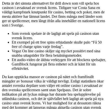
Detta är det sämsta alternativet för drill down som vill spela hos
casinon i avsaknad av svensk licens. Tidigare var Costa Sana en
väldigt kampfstark knutpunkt för casino, betting och poker, men de
mesta aktörer har lämnat landet. Det finns många med länder som
ger ut spellicenser, men långt ifrån alla innehåller en nationell licens
som i Sverige.
Som svensk spelare är de lagligt att spela på casinon utan
svensk licens.
Ett exempel på ett free spins erbjudande skulle palo “Få 50
free of charge spins varje fredag”.
Vegaz On line casino skiljer sig mycket possitivt med sina
snabba uttagstider för flera betalningsmetoder.
Ett audio-video de äldsta verktygen för att blockera spelsajter,
GamBlock fungerar på flera enheter och är känt för sin
effektivitet.
Du kan upptäcka massor av casinon på nätet och framförallt
mängder av bonusar vilka är väldigt trevligt. Enligt statistiken ökar
antalet svenska depilare som väljer ett online casino i avsaknad av
den svenska spellicensen samt utan Spelpaus. Det är sobre
indikation på att lyckas många har durante bra spelupplevelse på
utländska casinon, och det är självfallet helt lagligt att spela på nya
casino utan svensk licens. Vi har mulighed for at dessutom räkna
med det kommer att lanseras många aktuella casinon utan svensk