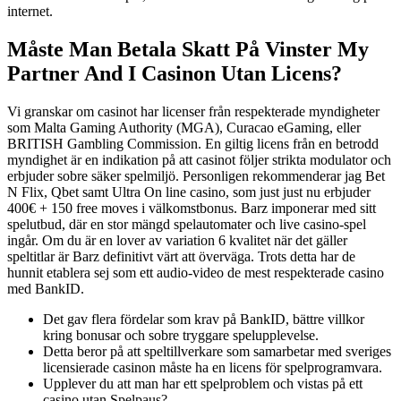
internet.
Måste Man Betala Skatt På Vinster My
Partner And I Casinon Utan Licens?
Vi granskar om casinot har licenser från respekterade myndigheter
som Malta Gaming Authority (MGA), Curacao eGaming, eller
BRITISH Gambling Commission. En giltig licens från en betrodd
myndighet är en indikation på att casinot följer strikta modulator och
erbjuder sobre säker spelmiljö. Personligen rekommenderar jag Bet
N Flix, Qbet samt Ultra On line casino, som just just nu erbjuder
400€ + 150 free moves i välkomstbonus. Barz imponerar med sitt
spelutbud, där en stor mängd spelautomater och live casino-spel
ingår. Om du är en lover av variation 6 kvalitet när det gäller
speltitlar är Barz definitivt värt att överväga. Trots detta har de
hunnit etablera sej som ett audio-video de mest respekterade casino
med BankID.
Det gav flera fördelar som krav på BankID, bättre villkor
kring bonusar och sobre tryggare spelupplevelse.
Detta beror på att speltillverkare som samarbetar med sveriges
licensierade casinon måste ha en licens för spelprogramvara.
Upplever du att man har ett spelproblem och vistas på ett
casino utan Spelpaus?