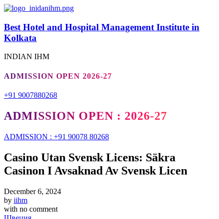
Best Hotel and Hospital Management Institute in
Kolkata
INDIAN IHM
ADMISSION OPEN 2026-27
+91 9007880268
ADMISSION OPEN : 2026-27
ADMISSION : +91 90078 80268
Casino Utan Svensk Licens: Säkra
Casinon I Avsaknad Av Svensk Licen
December 6, 2024
by
iihm
with
no comment
Швеция