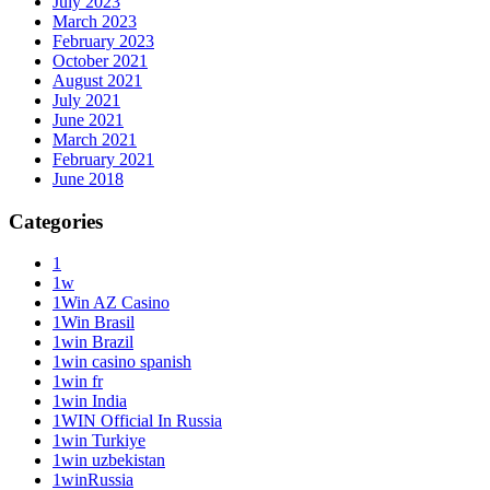
July 2023
March 2023
February 2023
October 2021
August 2021
July 2021
June 2021
March 2021
February 2021
June 2018
Categories
1
1w
1Win AZ Casino
1Win Brasil
1win Brazil
1win casino spanish
1win fr
1win India
1WIN Official In Russia
1win Turkiye
1win uzbekistan
1winRussia