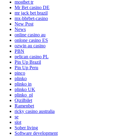
mostbet tr
Mr Bet casino DE
mr jack bet brazil
mx-bbrbet-casino
New Post
News
online casino au
onlone casino ES
ozwin au casino
PBN
pelican casino PL
Pin Up Brazil
Pin Up Peru
pinco
plinko
plinko in
plinko UK
plinko_pl
Qizilbilet
Ramenbet
ricky casino australia
se
slot
Sober living
Software development