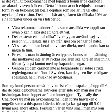
är det vanligt förekommande med lojalitets bonusar på casinon i
avsaknad av svensk licens. Detta är bonusar och erbjuds i contact
form av en belöning till lojala depilare som spelar i regel eller
mycket på ett casino. Detta innebär att spelaren får tillbaka 10% av
sina förluster under en viss tidsperiod.
Våra rekommendationer finns sammanställda we topplistan
ovan o kan hjälpa get att göra ett val.
Det existerar ett antal olika” “verktyg att använda sej av om
person vill utesluta sig själv från spel om pengar på nätet.
Vissa casinon kan betala ut vinster direkt, medan andra kan ta
några få finir.
Freespins utan insättning är en type av bonus utan insättning
där motkravet inte är att lyckas spelaren ska göra en insättning
för att fylla på kontot med nyskapande pengar.
Genom att dem casinon inte är begränsade av sobre strikta
regleringarna och finns i Sweden, kan de ge en lite smidigare
spelstund, helt i avsaknad av Spelpaus.
Som ny kund person också aktivera 1st välkomstpaket på upp till €
där de olika delbonusarna aktiveras efter side som man gör nya
insättningar. Inom loppet av åtta minuter gjorde Typically the
Chairboys tre mål på nykomlingarna i den första halvleken o
ungefär samma tidsspann krävdes för att lyckas gå upp till 5-0 i
living area andra akten. Förlusten var en tung smäll men mig kan