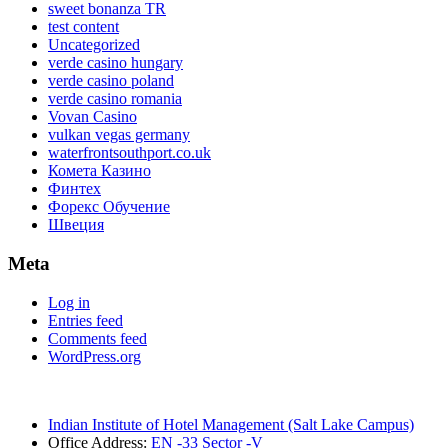
sweet bonanza TR
test content
Uncategorized
verde casino hungary
verde casino poland
verde casino romania
Vovan Casino
vulkan vegas germany
waterfrontsouthport.co.uk
Комета Казино
Финтех
Форекс Обучение
Швеция
Meta
Log in
Entries feed
Comments feed
WordPress.org
Indian Institute of Hotel Management (Salt Lake Campus)
Office Address:
EN -33 Sector -V