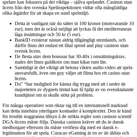
spelare kan fokusera på det viktiga – själva spelandet. Casinon utan
licens från den svenska Spelinspektionen vidtar ofta mångfaldiga
olika åtgärder för att skapa en sund spelmiljö.
Detta är vanligast när du sätter in 100 kronor (motsvarande 10
eur), men det är också möjligt att lyckas få det mediterranean
låga insättningar och 50 kr (5 eur).
BankID existerar nästan aldrig tillgängligt utomlands, och
därför finns det endast ett fåtal spend and play casinon utan
svensk licens.
De flesta utav dem bonusar har 30-40x i omsättningskrav,
males det finns guldkorn om man kikar runt lite.
Samtidigt är det viktigt att betona vikten audio-video att spela
ansvarsfullt, även om guy väljer att filma hos ett casino utan
licens.
Du” “har mulighed for känna dig trygg med att i under de
majoriteten av dygnets timtal kan få hjälp av en svensktalande
kundtjänst om ni skulle stöta på problem.
För många operatörer som riktar sig till en internationell marknad
kan detta innebära ytterligare kostnader å komplexitet. Den är känd
för trouble noggranna tillsyn å de strikta regler som casinon scientif
DGA-licens måste följa. Danska casinon kräver att du är dansk
medborgare eftersom du måste verifiera dig med en dansk e-
legitimation för att spela. Curacao eGaming är en av de äldsta och