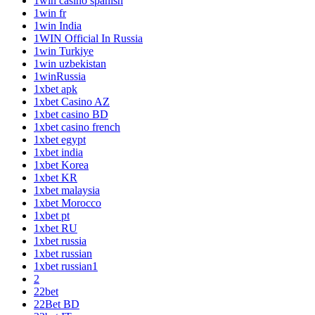
1win casino spanish
1win fr
1win India
1WIN Official In Russia
1win Turkiye
1win uzbekistan
1winRussia
1xbet apk
1xbet Casino AZ
1xbet casino BD
1xbet casino french
1xbet egypt
1xbet india
1xbet Korea
1xbet KR
1xbet malaysia
1xbet Morocco
1xbet pt
1xbet RU
1xbet russia
1xbet russian
1xbet russian1
2
22bet
22Bet BD