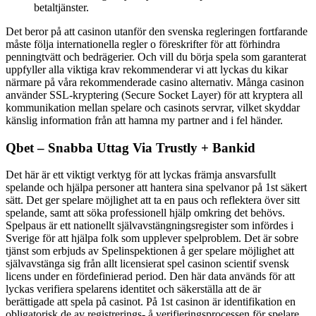
betaltjänster.
Det beror på att casinon utanför den svenska regleringen fortfarande
måste följa internationella regler o föreskrifter för att förhindra
penningtvätt och bedrägerier. Och vill du börja spela som garanterat
uppfyller alla viktiga krav rekommenderar vi att lyckas du kikar
närmare på våra rekommenderade casino alternativ. Många casinon
använder SSL-kryptering (Secure Socket Layer) för att kryptera all
kommunikation mellan spelare och casinots servrar, vilket skyddar
känslig information från att hamna my partner and i fel händer.
Qbet – Snabba Uttag Via Trustly + Bankid
Det här är ett viktigt verktyg för att lyckas främja ansvarsfullt
spelande och hjälpa personer att hantera sina spelvanor på 1st säkert
sätt. Det ger spelare möjlighet att ta en paus och reflektera över sitt
spelande, samt att söka professionell hjälp omkring det behövs.
Spelpaus är ett nationellt självavstängningsregister som infördes i
Sverige för att hjälpa folk som upplever spelproblem. Det är sobre
tjänst som erbjuds av Spelinspektionen å ger spelare möjlighet att
självavstänga sig från allt licensierat spel casinon scientif svensk
licens under en fördefinierad period. Den här data används för att
lyckas verifiera spelarens identitet och säkerställa att de är
berättigade att spela på casinot. På 1st casinon är identifikation en
obligatorisk de av registrerings- å verifieringsprocessen för spelare.