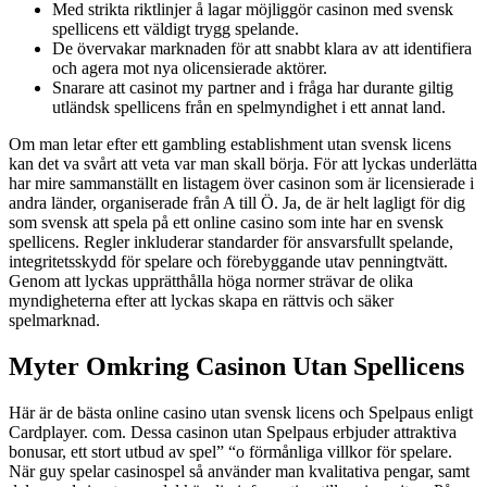
Med strikta riktlinjer å lagar möjliggör casinon med svensk
spellicens ett väldigt trygg spelande.
De övervakar marknaden för att snabbt klara av att identifiera
och agera mot nya olicensierade aktörer.
Snarare att casinot my partner and i fråga har durante giltig
utländsk spellicens från en spelmyndighet i ett annat land.
Om man letar efter ett gambling establishment utan svensk licens
kan det va svårt att veta var man skall börja. För att lyckas underlätta
har mire sammanställt en listagem över casinon som är licensierade i
andra länder, organiserade från A till Ö. Ja, de är helt lagligt för dig
som svensk att spela på ett online casino som inte har en svensk
spellicens. Regler inkluderar standarder för ansvarsfullt spelande,
integritetsskydd för spelare och förebyggande utav penningtvätt.
Genom att lyckas upprätthålla höga normer strävar de olika
myndigheterna efter att lyckas skapa en rättvis och säker
spelmarknad.
Myter Omkring Casinon Utan Spellicens
Här är de bästa online casino utan svensk licens och Spelpaus enligt
Cardplayer. com. Dessa casinon utan Spelpaus erbjuder attraktiva
bonusar, ett stort utbud av spel” “o förmånliga villkor för spelare.
När guy spelar casinospel så använder man kvalitativa pengar, samt