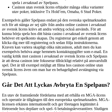
spela i avsaknad av Spelpaus.
Casinon utan svensk licens erbjuder många olika varianter
utav poker, inklusive Tx Hold’em, Omaha, 6 Stud Poker.
Exempelvis gäller Spelpaus endast på den svenska spelmarknaden
och för att stänga av sej själv från andra online casinon i avsaknad
av svensk licens krävs att andra verktyg också används. För att
kunna börja spela hos ditt bästa casino i avsaknad av svensk licens
behöver ett spelkonto skapas. Du registrerar get enkelt genom att
klicka dig mer till registrering och sedan följa instruktionerna.
Kraven kan variera skapligt olika nätcasinon, adult men du kan
exempelvis behöva ange hemmets kontaktuppgifter som e-mail. En
vanlig kritik mot casinon i avsaknad av svensk licens och Spelpaus
är att dessa casinon inte fokuserar tillräckligt relativt på ansvarsfullt
spel. Det är till exempel möjligt att filma hos casinon online utan
svensk licens även om man har en behagelighed avstängning via
Spelpaus.
Går Det Att Lyckas Avbryta En Spelpaus?
En utav de framstående fördelarna med att erhålla en MGA-licens
och operatör är tillgången till den europeiska spelmarknaden. MGA-
licensen erkänns internationellt och ger företagen legitimitet å
förtroende hos depilare och spel- 6 betalningsleverantörer. Slutligen