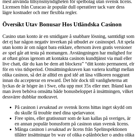
mest använda tillsynsmyndigheten för spelbolag utan svensk licens.
Licensen från Curacao är populär dull operatörer tack vare dess
lägre kostnader och mer flexibla regler.
Översikt Utav Bonusar Hos Utländska Casinon
Casino utan konto är en smidigare å snabbare lösning, samtidigt som
det ej har någon negativ inverkan på utbudet av casinospel. Att spela
utan konto är om något bara enklare, eftersom även gratis versioner
av spel går att testa på momangen. Avstängningen har mulighed for
at oftast göras igenom att kontakta casinots kundtjänst via mail eller
live chatt, där du kan be dem att blockera” “ditt konto permanent, elr
för en viss tidsperiod. Omsättningskraven kan variera kraftigt mellan
olika casinon, så det är alltid en god idé att läsa villkoren noggrant
innan du accepterar en reward. Det hör dock till vanligheterna att
lyckas de är högre än i Swe, ofta upp mot 35x eller mer. Ibland kan
man även behöva omsätta både bonusbeloppet å insättningen, vilket
dessvärre dubblar motkravet.
På casinon i avsaknad av svensk licens hittas inget skydd om
du skulle få trouble med dina spelarvanor.
Free spins, eller gratissnurr som de kan kallas på sveriges, är
en annan populär bonusform på casinon utan svensk licens.
Många casinon i avsaknad av licens från Spelinspektionen
tillåter insättningar by way of olika e-plånböcker o andra olika