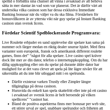
speltid o förbättra sina chanser att vinna i avsaknad av att behöva
sätta in mer slantar än vad som var planerat. Det är därför värt att
undersöka vilka casinon som har dessa exklusiva Immediate
Banking bonusar när du väljer va du ska filma. Förståelsen för
bonusvillkoren är av yttersta vikt när guy spelar på Instant Banking
casinon utan svensk licens.
Fördelar Scientif Spelblockerande Programvara:
Live Roulette erbjuder en sand upplevelse där spelare kan satsa på
nummer och färger medan en riktig dealer snurrar hjulet. Med flera
varianter som europeisk, fransk och amerikansk different roulette
games, finns det” “något för alla spelare. Live casino spel kräver
dock lite mer av din dator, telefon o internetuppkoppling. Om du har
dålig uppkoppling eller om du spelar på durante äldre dator har
mulighed for at det vara clever att spela på lite lägre nivåer för att
säkerställa att du inte blir utloggad mitt i en spelrunda.
Därför existerar varken Trustly eller Zimpler längre
tillgängliga på dessa casinon.
Huruvida du enkelt kan spela skattefritt eller inte på ett casino
i avsaknad av svensk licens är helt beroende på vilken
spellicens” “casinot har.
Bland de positiva aspekterna finns mer bonusar per web site,
ett större urval av spel, snabbare spelrundor och friheten att