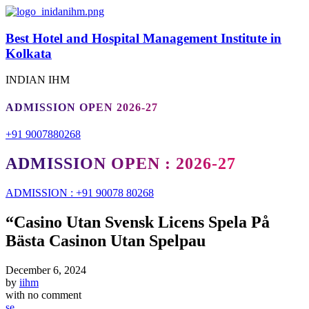
Best Hotel and Hospital Management Institute in
Kolkata
INDIAN IHM
ADMISSION OPEN 2026-27
+91 9007880268
ADMISSION OPEN : 2026-27
ADMISSION : +91 90078 80268
“Casino Utan Svensk Licens Spela På
Bästa Casinon Utan Spelpau
December 6, 2024
by
iihm
with
no comment
se