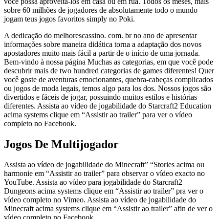
você possa aproveitá-los em casa ou em rua. Todos os meses, mais
sobre 60 milhões de jogadores de absolutamente todo o mundo
jogam teus jogos favoritos simply no Poki.
A dedicação do melhorescassino. com. br no ano de apresentar
informações sobre maneira didática torna a adaptação dos novos
apostadores muito mais fácil a partir de o início de uma jornada.
Bem-vindo à nossa página Muchas as categorias, em que você pode
descubrir mais de two hundred categorias de games diferentes! Quer
você goste de aventuras emocionantes, quebra-cabeças complicados
ou jogos de moda legais, temos algo para los dos. Nossos jogos são
divertidos e fáceis de jogar, possuindo muitos estilos e histórias
diferentes. Assista ao vídeo de jogabilidade do Starcraft2 Education
acima systems clique em “Assistir ao trailer” para ver o vídeo
completo no Facebook.
Jogos De Multijogador
Assista ao vídeo de jogabilidade do Minecraft” “Stories acima ou
harmonie em “Assistir ao trailer” para observar o vídeo exacto no
YouTube. Assista ao vídeo para jogabilidade do Starcraft2
Dungeons acima systems clique em “Assistir ao trailer” pra ver o
vídeo completo no Vimeo. Assista ao vídeo de jogabilidade do
Minecraft acima systems clique em “Assistir ao trailer” afin de ver o
vídeo completo no Facebook.