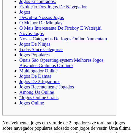
Jogos Encontrados:
Evolução Dos Jogos De Navegador
Jogos
Descubra Nossos Jogos
O Melhor De Miniplay
O Mais Interessante De Fireboy E Watergirl
Novos Jogos
Novas Categorias De Jogos Online Aumentam
Jogos De Ninjas
Todas Since Categorias
Jogos Populares
Quais São Operating-system Melhores Jogos
Buscados Gratuitos On-line?
Multijogador Online
Jogos De Damas
Jogos De 2 Jogadores
Jogos Recentemente Jogados
Among Us Online
“Jogos Online Grátis
Jogos Online
Notavelmente, jogos em virtude de 2 jogadores ze tornaram jogos
sobre navegador populares adosado com jogos de vestir. Uma última