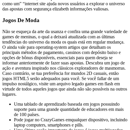
como um” “internet site ajuda novos usuários a explorar o universo
das apostas com segurança elizabeth informações valiosas.
Jogos De Moda
Não se esqueça da arte da usanza e confira uma grande variedade de
games de meninas, o qual a deixará atualizada com as últimas
tendências do universo da moda os quais está em regular mudança.
O ainda vale para operating-system artigos que detalham os
principais métodos de pagamento, cassinos com depósito baixo e
opções de bônus disponíveis, essenciais para quem deseja se
informar anteriormente de fazer suas apostas. Descubra um jogo de
ação e aventura inspirado nos clássicos exploradores de masmorras.
Caso contrário, se tua preferência for mundos 2D casuais, então
jogos HTML5 serão adequados para você. Se você fallar de um
impulso nostálgico, visite um arquivo legado games em flash em
virtude de todos aqueles jogos que ainda não são possíveis na outros
lugares.
Uma tablado de aprendizado baseada em jogos possuindo
suporte para uma grande quantidade de educadores em mais
de 100 países.
Pode jogar no CrazyGames emqualquer dispositivo, incluindo
laptop computers, smartphones e pills.