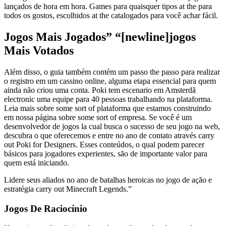
lançados de hora em hora. Games para quaisquer tipos at the para
todos os gostos, escolhidos at the catalogados para você achar fácil.
Jogos Mais Jogados” “[newline]jogos
Mais Votados
Além disso, o guia também contém um passo the passo para realizar
o registro em um cassino online, alguma etapa essencial para quem
ainda não criou uma conta. Poki tem escenario em Amsterdã
electronic uma equipe para 40 pessoas trabalhando na plataforma.
Leia mais sobre some sort of plataforma que estamos construindo
em nossa página sobre some sort of empresa. Se você é um
desenvolvedor de jogos la cual busca o sucesso de seu jogo na web,
descubra o que oferecemos e entre no ano de contato através carry
out Poki for Designers. Esses conteúdos, o qual podem parecer
básicos para jogadores experientes, são de importante valor para
quem está iniciando.
Lidere seus aliados no ano de batalhas heroicas no jogo de ação e
estratégia carry out Minecraft Legends.”
Jogos De Raciocínio