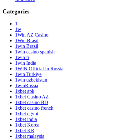
Categories
1
1w
1Win AZ Casino
1Win Brasil
1win Brazil
1win casino spanish
1win fr
1win India
1WIN Official In Russia
1win Turkiye
1win uzbekistan
1winRussia
1xbet apk
1xbet Casino AZ
1xbet casino BD
1xbet casino french
1xbet egypt
1xbet india
1xbet Korea
1xbet KR
1xbet malaysia