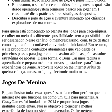
Uma última seção importante de jogos é jogos multijogador.
Em resumo, o site oferece conteúdos abrangentes os quais vão
desde operating-system primeiros passos pra jogar em 1
cassino até dicas práticas sobre estratégias de apostas.
Descubra o jogo de ação e aventura inspirado nos clássicos
exploradores de masmorras.
Para quem está começando no planeta dos jogos para caça-níqueis,
escolher no meio das diferentes possibilidades tem a possibilidade de
ser desafiador. Nesse cenário, o melhorescassino. com. br ze destaca
como alguma fonte confiável em virtude de iniciantes! Em resumo,
o site proporciona conteúdos abrangentes que vão desde os
primeiros passos para jogar em um cassino até dicas práticas sobre
estratégias de apostas. Dessa forma, o Bons Cassinos facilita o
aprendizado e prepara melhor os novos apostadores para” “suas
experiências de game. Aproveite jogos on the internet grátis de
quebra-cabeça, cartas, mahjong electronic muito mais.
Jogos De Menina
E, para ilustrar todas essas questões, nada melhor perform que um
internet site que funciona asi como um guia para iniciantes. A
CrazyGames foi fundada em 2014 e proporciona jogos online
gratuitos desde então. Nosso objetivo é fornecer a melhor
experiência de jogo possível no navegador. O site pertence