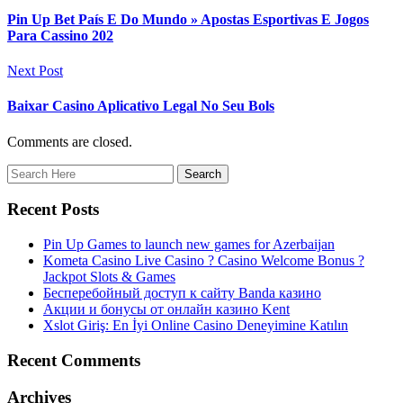
Pin Up Bet País E Do Mundo » Apostas Esportivas E Jogos
Para Cassino 202
Next Post
Baixar Casino Aplicativo Legal No Seu Bols
Comments are closed.
Recent Posts
Pin Up Games to launch new games for Azerbaijan
Kometa Casino Live Casino ? Casino Welcome Bonus ?
Jackpot Slots & Games
Бесперебойный доступ к сайту Banda казино
Акции и бонусы от онлайн казино Kent
Xslot Giriş: En İyi Online Casino Deneyimine Katılın
Recent Comments
Archives