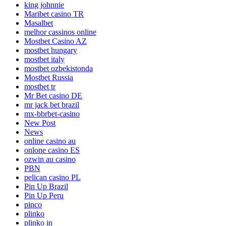
king johnnie
Maribet casino TR
Masalbet
melhor cassinos online
Mostbet Casino AZ
mostbet hungary
mostbet italy
mostbet ozbekistonda
Mostbet Russia
mostbet tr
Mr Bet casino DE
mr jack bet brazil
mx-bbrbet-casino
New Post
News
online casino au
onlone casino ES
ozwin au casino
PBN
pelican casino PL
Pin Up Brazil
Pin Up Peru
pinco
plinko
plinko in