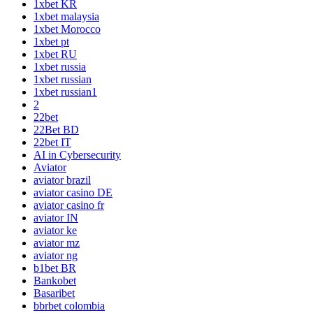
1xbet KR
1xbet malaysia
1xbet Morocco
1xbet pt
1xbet RU
1xbet russia
1xbet russian
1xbet russian1
2
22bet
22Bet BD
22bet IT
AI in Cybersecurity
Aviator
aviator brazil
aviator casino DE
aviator casino fr
aviator IN
aviator ke
aviator mz
aviator ng
b1bet BR
Bankobet
Basaribet
bbrbet colombia