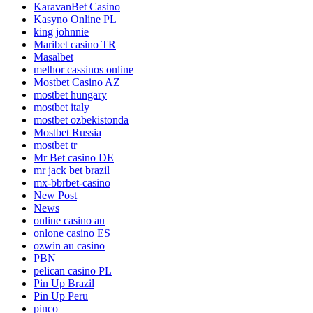
KaravanBet Casino
Kasyno Online PL
king johnnie
Maribet casino TR
Masalbet
melhor cassinos online
Mostbet Casino AZ
mostbet hungary
mostbet italy
mostbet ozbekistonda
Mostbet Russia
mostbet tr
Mr Bet casino DE
mr jack bet brazil
mx-bbrbet-casino
New Post
News
online casino au
onlone casino ES
ozwin au casino
PBN
pelican casino PL
Pin Up Brazil
Pin Up Peru
pinco