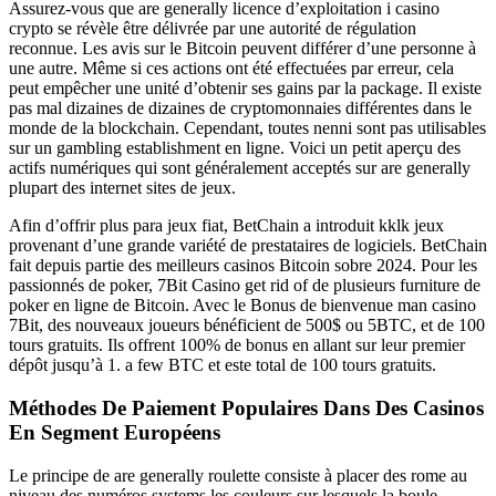
Assurez-vous que are generally licence d’exploitation i casino
crypto se révèle être délivrée par une autorité de régulation
reconnue. Les avis sur le Bitcoin peuvent différer d’une personne à
une autre. Même si ces actions ont été effectuées par erreur, cela
peut empêcher une unité d’obtenir ses gains par la package. Il existe
pas mal dizaines de dizaines de cryptomonnaies différentes dans le
monde de la blockchain. Cependant, toutes nenni sont pas utilisables
sur un gambling establishment en ligne. Voici un petit aperçu des
actifs numériques qui sont généralement acceptés sur are generally
plupart des internet sites de jeux.
Afin d’offrir plus para jeux fiat, BetChain a introduit kklk jeux
provenant d’une grande variété de prestataires de logiciels. BetChain
fait depuis partie des meilleurs casinos Bitcoin sobre 2024. Pour les
passionnés de poker, 7Bit Casino get rid of de plusieurs furniture de
poker en ligne de Bitcoin. Avec le Bonus de bienvenue man casino
7Bit, des nouveaux joueurs bénéficient de 500$ ou 5BTC, et de 100
tours gratuits. Ils offrent 100% de bonus en allant sur leur premier
dépôt jusqu’à 1. a few BTC et este total de 100 tours gratuits.
Méthodes De Paiement Populaires Dans Des Casinos
En Segment Européens
Le principe de are generally roulette consiste à placer des rome au
niveau des numéros systems les couleurs sur lesquels la boule