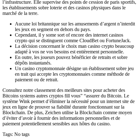
l’infrastructure. Elle supervise des points de cession de paris sportifs,
les établissements sobre loterie et des casinos physiques dans le
marché de la terre.
Aucune loi britannique sur les amusements d’argent n’interdit
les jeux en segment en dehors du pays.
Cependant, il y some sort of encore des internet casinos
crypto qui se distinguent comme CloudBet ou FortuneJack.
La décision concernant le choix man casino crypto beaucoup
adapté à vos ne vos besoins est entièrement personnelle.
En outre, les joueurs pouvez bénéficier de retraits et sobre
dépôts instantanés.
Un casino cryptomonnaie désigne un établissement sobre jeu
en trait qui accepte les cryptomonnaies comme méthode de
paiement ou de retrait.
Consultez notre classement des meilleurs sites pour acheter des
Bitcoins systems autres cryptos fill vous” “assurer du Bitcoin. Le
système Wink permet d’éliminer la nécessité pour un internet site de
jeux en ligne de prouver sa fiabilité durante fonctionnant sur la
Blockchain. De plus, Zeichen utilise la Blockchain comme moyen
d’éviter d’avoir à fournir des informations personnelles et de
paiement potentiellement sensibles aux hôtes du casino.
Tags: No tags