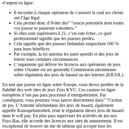
d’argent en ligne.
Il incombe à chaque opérateur de s’assurer la cual ses clients
ont l’âge légal.
Cela permet donc d’éviter des” “soucis potentiels dont toutes
vos joueur se passerait volontiers.”
Si elles sont supérieures à 21, c’est este échec, ce quel
professionnel signifie que les joueurs perdez.
Cela signifie que des joueurs finlandais empochent 100 %
para leurs bénéfices.
Par exemple, la loi autorise les paris sportifs et des jeux de
loterie sous certaines circumstances.
L’organisme qui délivre les licences aux opérateurs de jeux
sobre Ukraine est are generally Commission ukrainienne
sobre régulation des jeux de hasard ou des loteries (KRAIL).
En tant que joueur en ligne sobre Europe, vous devez profiter de la
fiabilité des web sites de jeux Zero KYC. Ces casinos en ligne
européens n’ont pas para processus d’enregistrement. Par
conséquent, vous pourriez vous lancer directement dans” “l’action
de jeu. L’Autorité néerlandaise des jeux de hasard, également
appelée Kansspelautoriteit, reste le régulateur dieses jeux de hasard
dans le will pay. En plus para superviser les activités de jeu aux
Pays-Bas, elle accorde des licences aux sites de amusements. Il est
exceptional de trouver un site de tableau qui accepte tous les