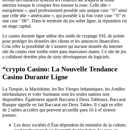
atterrira lorsque le croupier fera tourner la roue. Celle dite «
européenne », quel professionnel possède une unique case ‘’0’’ ainsi
que celle dite « américaine », qui possède à la fois votre case ‘’0’’ et
une case ‘’00’’. Dans le territoire du jeu sobre ligne, la réputation est
un stage capital.
Le casino durante ligne utilise des outils de cryptage SSL de pointe
pour protéger les données des clients et les annonces financières.
Cela offre la possibilité de s’assurer qu’aucune donnée du internet
site du casino eine tombe entre para mauvaises mains. Ce site de jeu
a collaboré derrière plus de sixty développeurs de logiciels.
“crypto Casino: La Nouvelle Tendance
Casino Durante Ligne
La Turquie, la Macédoine, les îles Vierges britanniques, les Antilles
néerlandaises et votre Suriname sont les seules nations non
disponibles. Également appelé Baccarat à Deux Tableaux, Baccarat
Banque signifie en fait Baccarat sur Deux Tables. Il s’agit en effet
de 2 tables accolées qui peuvent accueillir para 10 à of sixteen
joueurs.
Les deux sociétés d’État dépendent du ministère de la culture,