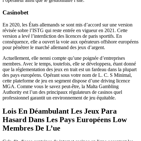
l’opérateur ainsi que le gestionnaire i site.
Casinobet
En 2020, les États allemands se sont mis d’accord sur une version
révisée sobre l’ISTG qui reste entrée en vigueur en 2021. Cette
version a levé l’interdiction des licences de paris sportifs. En
conséquence, elle a ouvert la voie aux opérateurs offshore européens
pour pénétrer le marché allemand des jeux d’argent.
Actuellement, elle nenni compte qu’une poignée d’entreprises
membres. Avec le temps, toutefois, elle se développera, étant donné
que la réglementation des jeux en trait est un fardeau dans la plupart
des pays européens. Opérant sous votre nom de L. C. S Minimal,
cette plateforme de jeu en segment dispose d’une driving licence
MGA. Comme vous le savez peut-être, la Malta Gambling
Authority est l’un des principaux régulateurs de casinos quel
professionnel garantit un environnement de jeu équitable.
Lois En Déambulant Les Jeux Para
Hasard Dans Les Pays Européens Low
Membres De L’ue