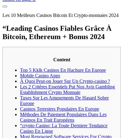
Les 10 Meilleurs Casinos Bitcoin Et Crypto-monnaies 2024
“Leading Casinos Fiables Grâce À
Bitcoin, Ethereum + Bonus 2024
Content
Top 5 Kklk Casinos En Hachure En Europe
Mobile Casino Apps
À Quoi Peut-on Jouer Sur Un Crypto-casino ?
Les 2 Critères Essentiels Put Nos Avis Gambling
Establishment Crypto Monnaie
Taxes Sur Les Amusements De Hasard Sobre
Europe
Casinos Terrestres Populaires En Europe
Méthodes De Paiement Populaires Dans Les
Casinos En Trait Européens
“crypto Casino: La Toute Derniere Tendance
Casino En Ligne
Most Renowned Software Services For Crypto