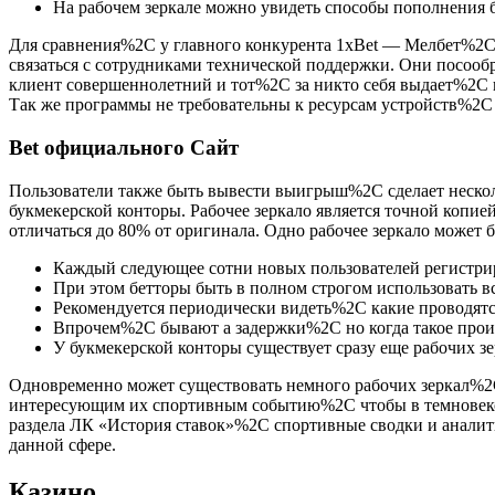
На рабочем зеркале можно увидеть способы пополнения б
Для сравнения%2C у главного конкурента 1xBet — Мелбет%2C п
связаться с сотрудниками технической поддержки. Они посоо
клиент совершеннолетний и тот%2C за никто себя выдает%2C в
Так же программы не требовательны к ресурсам устройств%2C
Bet официального Сайт
Пользователи также быть вывести выигрыш%2C сделает несколь
букмекерской конторы. Рабочее зеркало является точной копи
отличаться до 80% от оригинала. Одно рабочее зеркало может 
Каждый следующее сотни новых пользователей регистрир
При этом бетторы быть в полном строгом использовать вс
Рекомендуется периодически видеть%2C какие проводятс
Впрочем%2C бывают а задержки%2C но когда такое проис
У букмекерской конторы существует сразу еще рабочих з
Одновременно может существовать немного рабочих зеркал%2C
интересующим их спортивным событию%2C чтобы в темновеков
раздела ЛК «История ставок»%2C спортивные сводки и аналити
данной сфере.
Казино