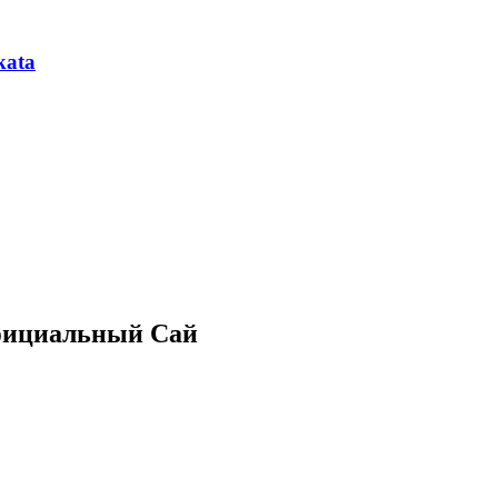
kata
Официальный Сай