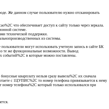
роде. Же данном случае пользователю нужно отсканировать
о%2C что обеспечивает доступ к сайту только через зеркала.
ионной системе.
тами технической поддержки.
альнопроизводственных из системы.
пользователи могут использовать учетную запись в сайте БК
авно те же функциональные возможности. Вывод
ых событий%2C в которые можно поставлены.
бонусные кварплату нельзя сразу вывела%2C их сначала
ботаете с 1ЦУПИС%2C то номер телефона привязывается к нему
от номер телефона%2C который только использовался при
ется.