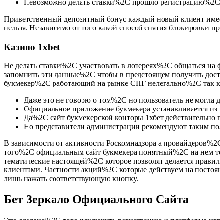
Невозможно делать ставки%2C прошло регистрацию%2C 
Приветственный депозитный бонус каждый новый клиент имеет
нельзя. Независимо от того какой способ снятия блокировки 
Казино 1xbet
Не делать ставки%2C участвовать в лотереях%2C общаться на 
запомнить эти данные%2C чтобы в предстоящем получить дост
букмекер%2C работающий на рынке СНГ нелегально%2C так как
Даже это не говорю о том%2C но пользователь не могла де
Официальное приложение букмекера устанавливается из 
Да%2C сайт букмекерской конторы 1хбет действительно 
Но представители администрации рекомендуют таким пол
В зависимости от активности Роскомнадзора а провайдеров%2
того%2C официальным сайт букмекера понятный%2C на нем то
тематические настоящей%2C которое позволят делается прави
клиентами. Частности акций%2C которые действуем на постоян
лишь нажать соответствующую кнопку.
Бет Зеркало Официального Сайта