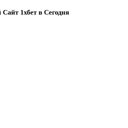
 Сайт 1хбет в Сегодня