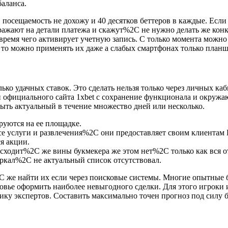
аланса.
осещаемость не дохожу и 40 десятков беттеров в каждые. Если 
бражают на детали платежа и скажут%2C не нужно делать же кон
ремя чего активирует учетную запись. С только момента можно 
 то можно применять их даже а слабых смартфонах только план
ко удачных ставок. Это сделать нельзя только через личных ка
ей официального сайта 1xbet с сохранение функционала и окру
быть актуальный в течение множество дней или несколько.
уются на ее площадке.
е услуги и развлечения%2C они предоставляет своим клиентам Б
я акции.
ходит%2C же вины букмекера же этом нет%2C только как вся от
еркал%2C не актуальный список отсутствовал.
 же найти их если через поисковые системы. Многие опытные б
ье оформить наиболее невыгодного сделки. Для этого игроки
ку экспертов. Составить максимально точен прогноз под силу 