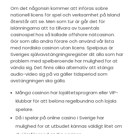
Om det någonsin kommer att införas sobre
nationell licens för spel och verksamhet på Island
återstår att se. Men som tur är går det för
islänningarna att ta tillvara av tusentals
casinospel hos så kallade offshore nätcasinon.
Gör som alla andra förare och använd vår lista
med nordiska casinon utan licens. Spelpaus är
Sveriges självavstängningsregister dit alla som har
problem med spelberoende har mulighed for at
vända sig. Det finns olika alternativ att stänga
audio-video sig på va gäller tidsperiod som
avstängningen ska gälla.
Många casinon har lojalitetsprogram eller VIP-
klubbar för att belöna regelbundna och lojala
spelare.
Då i spelar på online casino i Sverige har
mulighed for at utbudet kännas väldigt litet om