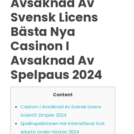
Avsaknad Av
Svensk Licens
Bästa Nya
Casinon I
Avsaknad Av
Spelpaus 2024
Content
Casinon I Avsaknad Av Svensk Licens
Scientif Zimpler 2024
Spelinspektionen Har Intensifierat Erat
Arbete Under Hösten 2024