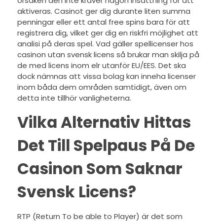
orsaken den inte kräver någon insättning för att
aktiveras. Casinot ger dig durante liten summa
penningar eller ett antal free spins bara för att
registrera dig, vilket ger dig en riskfri möjlighet att
analisi på deras spel. Vad gäller spellicenser hos
casinon utan svensk licens så brukar man skilja på
de med licens inom elr utanför EU/EES. Det ska
dock nämnas att vissa bolag kan inneha licenser
inom båda dem områden samtidigt, även om
detta inte tillhör vanligheterna.
Vilka Alternativ Hittas
Det Till Spelpaus På De
Casinon Som Saknar
Svensk Licens?
RTP (Return To be able to Player) är det som