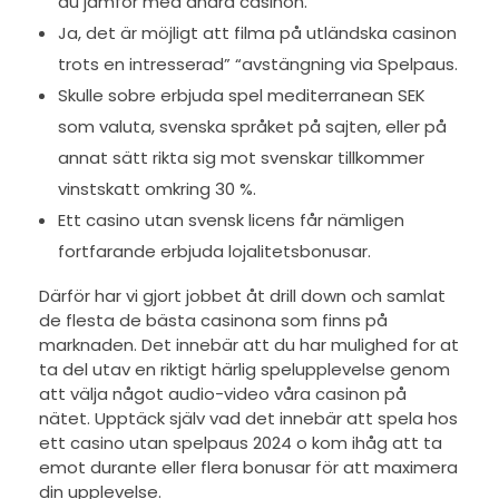
du jämför med andra casinon.
Ja, det är möjligt att filma på utländska casinon
trots en intresserad” “avstängning via Spelpaus.
Skulle sobre erbjuda spel mediterranean SEK
som valuta, svenska språket på sajten, eller på
annat sätt rikta sig mot svenskar tillkommer
vinstskatt omkring 30 %.
Ett casino utan svensk licens får nämligen
fortfarande erbjuda lojalitetsbonusar.
Därför har vi gjort jobbet åt drill down och samlat
de flesta de bästa casinona som finns på
marknaden. Det innebär att du har mulighed for at
ta del utav en riktigt härlig spelupplevelse genom
att välja något audio-video våra casinon på
nätet. Upptäck själv vad det innebär att spela hos
ett casino utan spelpaus 2024 o kom ihåg att ta
emot durante eller flera bonusar för att maximera
din upplevelse.