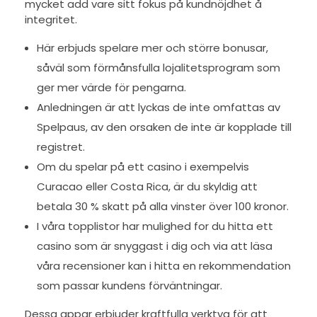
mycket add vare sitt fokus på kundnöjdhet å
integritet.
Här erbjuds spelare mer och större bonusar,
såväl som förmånsfulla lojalitetsprogram som
ger mer värde för pengarna.
Anledningen är att lyckas de inte omfattas av
Spelpaus, av den orsaken de inte är kopplade till
registret.
Om du spelar på ett casino i exempelvis
Curacao eller Costa Rica, är du skyldig att
betala 30 % skatt på alla vinster över 100 kronor.
I våra topplistor har mulighed for du hitta ett
casino som är snyggast i dig och via att läsa
våra recensioner kan i hitta en rekommendation
som passar kundens förväntningar.
Dessa appar erbjuder kraftfulla verktyg för att