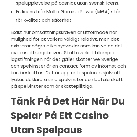
spelupplevelse på casniot utan svensk licens.
En licens från Malta Gaming Power (MGA) står
för kvalitet och säkerhet.
Exakt hur omsättningskraven är utformade har
mulighed for at variera väldigt relativt, men det
existerar några olika synvinklar som kan va en del
av omsättningskraven. Skatteverket tillämpar
lagstiftningen när det gäller skatter we Sverige
och spelvinster är en contact form av inkomst och
kan beskattas. Det är upp until spelaren själv att
lyckas deklarera sina spelvinster och betala skatt
på spelvinster som är skattepliktiga.
Tänk På Det Här När Du
Spelar På Ett Casino
Utan Spelpaus