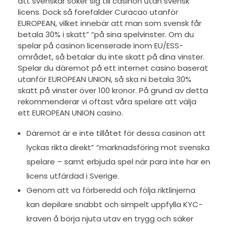
att svenskar söker sig till casinon utan svensk
licens. Dock så forefalder Curacao utanför
EUROPEAN, vilket innebär att man som svensk får
betala 30% i skatt” “på sina spelvinster. Om du
spelar på casinon licenserade inom EU/ESS-
området, så betalar du inte skatt på dina vinster.
Spelar du däremot på ett internet casino baserat
utanför EUROPEAN UNION, så ska ni betala 30%
skatt på vinster över 100 kronor. På grund av detta
rekommenderar vi oftast våra spelare att välja
ett EUROPEAN UNION casino.
Däremot är e inte tillåtet för dessa casinon att
lyckas rikta direkt” “marknadsföring mot svenska
spelare – samt erbjuda spel när para inte har en
licens utfärdad i Sverige.
Genom att va förberedd och följa riktlinjerna
kan depilare snabbt och simpelt uppfylla KYC-
kraven å börja njuta utav en trygg och säker