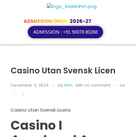
Best Hotel and Hospital Management Institute in Kolkata
INDIAN IHM
ADMISSION OPEN : 2026-27
ADMISSION : +91 90078 80268
Casino Utan Svensk Licen
December 2, 2024
by
iihm
with
no comment
se
Casino Utan Svensk Licens
Casino I