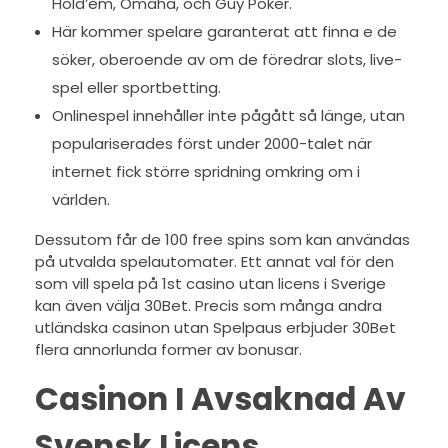
Hold’em, Omaha, och Guy Poker.
Här kommer spelare garanterat att finna e de
söker, oberoende av om de föredrar slots, live-
spel eller sportbetting.
Onlinespel innehåller inte pågått så länge, utan
populariserades först under 2000-talet när
internet fick större spridning omkring om i
världen.
Dessutom får de 100 free spins som kan användas
på utvalda spelautomater. Ett annat val för den
som vill spela på 1st casino utan licens i Sverige
kan även välja 30Bet. Precis som många andra
utländska casinon utan Spelpaus erbjuder 30Bet
flera annorlunda former av bonusar.
Casinon I Avsaknad Av
Svensk Licens