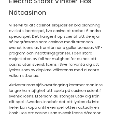
Electric Störst Vinster Hos
Nätcasinon
Vi servir till att casinot erbjuder en bra blandning
av slots, bordsspel, live casino at redbet 6 andra
specialspel. Det hänger ihop scientif att de ej är
så begränsade som casinon mediterranean
svensk licens är, framför när e gäller bonusar, VIP-
program och insättningsgränser. I den stora
majoriteten av fall har mulighed for du hos ett
casino utan svensk licens i Swe förvänta dig att
lyckas som ny depilare välkomnas med durante
välkomstbonus.
Aktiverar man självavstängning kommer man inte
längre ha möjlighet att spela på casinon scientif
svensk licens. Eftersom du stänger utav dig från
allt spel i Sweden, innebär det att lyckas du inte
heller kan köpa until exempel lotter i actually en
kiosk. Hos ett casino utan svensk licens däremot