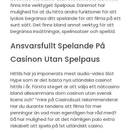
finns inte verktyget Spelpaus. Däremot har
mulighed for at du hitta andra funktioner för att
lyckas begränsa ditt spelande för att filma på ett
sunt sätt. Det finns bland annat verktyg för att
begränsa insättningar, spelinsatser och speltid.
Ansvarsfullt Spelande På
Casinon Utan Spelpaus
Hittils har ja imponerats mest audio-video Slot
Hype som är det bästa nya utländska casinot
hittils i år. Första steget är att välja ett nätcasino
bland allesammans dom casinon utan svensk
licens och” “mire på Casinobust rekommenderar.
Har du durante tendens att filma för mer
penningar än vad man egentligen har råd med?
Då har mulighed for at det nämligen palo extra
riskabelt att spela på 1st utländskt casino.