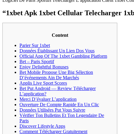
Logiciel De Paris Sportifs Télécharger L’application Client 1xbet Co
“1xbet Apk 1xbet Cellular Telecharger 1x
Content
Parier Sur 1xbet
Données Établissant Un Lien Dos Vous
Official App Of The 1xbet Gambling Platform
Bet – Paris Sportif
Enjoy Delightful Bonuses
Bet Mobile Propose Une Big Sélection
D’événements Ain De Marchés
Applis Live Sport Scores
Bet Put Android — Review Télécharger
L’application?
Merci D’évaluer L’application
Ouverture De Compte Rapide En Un Clic
Données Utilisées Put Vous Suivre
Vérifier Ton Bulletins Et Ton Legendaire De
Paris
Discover Lifestyle Apps
Comment Télécharger Gratuitement