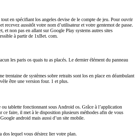
tout en spécifiant los angeles devise de le compte de jeu. Pour ouvrir
 et recevez aussitôt votre nom d’utilisateur et votre gentemot de passe.
et, et non pas en allant sur Google Play systems autres sites
sible à partir de 1xBet. com.
chacun les paris os quais tu as placés. Le dernier élément du panneau
Une trentaine de systèmes sobre retraits sont los en place en déambulant
èle être une version four. 1 et plus.
ne ou tablette fonctionnant sous Android os. Grâce à l’application
 ce faire, il met à le disposition plusieurs méthodes afin de vous
 Google android mais aussi d’un site mobile.
 dos lequel vous désirez lier votre plan.