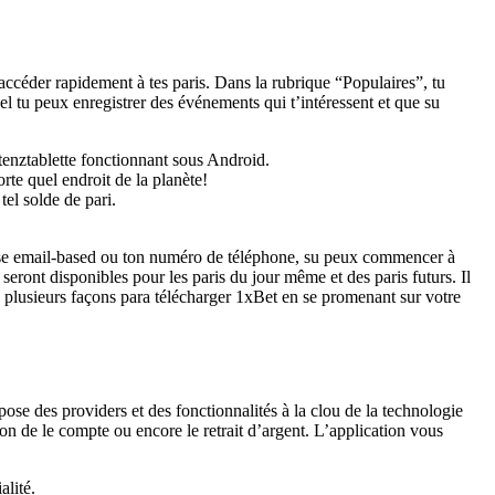
accéder rapidement à tes paris. Dans la rubrique “Populaires”, tu
el tu peux enregistrer des événements qui t’intéressent et que su
potenztablette fonctionnant sous Android.
rte quel endroit de la planète!
el solde de pari.
dresse email-based ou ton numéro de téléphone, su peux commencer à
eront disponibles pour les paris du jour même et des paris futurs. Il
ste plusieurs façons para télécharger 1xBet en se promenant sur votre
ose des providers et des fonctionnalités à la clou de la technologie
on de le compte ou encore le retrait d’argent. L’application vous
alité.