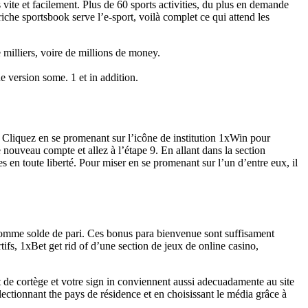
 vite et facilement. Plus de 60 sports activities, du plus en demande
iche sportsbook serve l’e-sport, voilà complet ce qui attend les
e milliers, voire de millions de money.
e version some. 1 et in addition.
ve. Cliquez en se promenant sur l’icône de institution 1xWin pour
nouveau compte et allez à l’étape 9. En allant dans la section
s en toute liberté. Pour miser en se promenant sur l’un d’entre eux, il
comme solde de pari. Ces bonus para bienvenue sont suffisament
tifs, 1xBet get rid of d’une section de jeux de online casino,
 de cortège et votre sign in conviennent aussi adecuadamente au site
ectionnant the pays de résidence et en choisissant le média grâce à