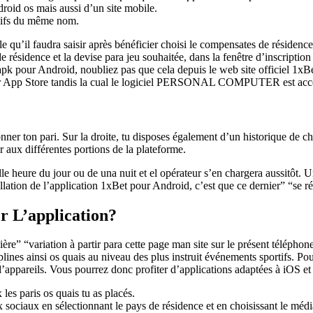
roid os mais aussi d’un site mobile.
ortifs du même nom.
 qu’il faudra saisir après bénéficier choisi le compensates de résidence 
 résidence et la devise para jeu souhaitée, dans la fenêtre d’inscription
n apk pour Android, noubliez pas que cela depuis le web site officiel 1xB
 sur App Store tandis la cual le logiciel PERSONAL COMPUTER est acces
ionner ton pari. Sur la droite, tu disposes également d’un historique de 
 aux différentes portions de la plateforme.
elle heure du jour ou de una nuit et el opérateur s’en chargera aussitôt. 
llation de l’application 1xBet pour Android, c’est que ce dernier” “se rév
 L’application?
nière” “variation à partir para cette page man site sur le présent télépho
ines ainsi os quais au niveau des plus instruit événements sportifs. Pour
d’appareils. Vous pourrez donc profiter d’applications adaptées à iOS et
les paris os quais tu as placés.
 sociaux en sélectionnant le pays de résidence et en choisissant le média