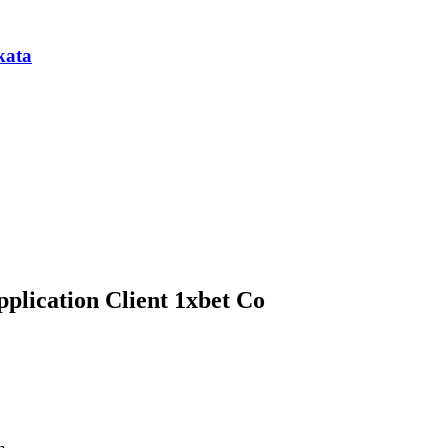
kata
pplication Client 1xbet Co