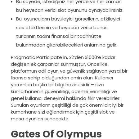
Bu sayede, istediğiniz her yerde ve her zaman
bu heyecan verici slot oyununu oynayabilirsiniz.
Bu, oyuncuların büyüleyici görsellerin, etkileyici
ses efektlerinin ve heyecan verici bonus
turlarının tadını finansal bir taahhütte
bulunmadan çıkarabilecekleri anlamına gelir.
Pragmatic Participate in, x2’den x1000’e kadar
değişen ek çarpanlar sunmuştur. Öncelikle,
platformun adil oyun ve güvenlik sağlayan yasal bir
lisansa sahip olduğundan emin olun. Kullanıcı
yorumları başka bir bilgi hazinesidir – size
kumarhanenin güvenilirliği, ödeme verimliliği ve
genel kullanıcı deneyimi hakkında fikir verebilirler.
Sunulan oyunların çeşitliliği de çok önemlidir; iyi bir
kumarhane sizi eğlendirmek için çeşitli slot ve
masa oyunları sunacaktır.
Gates Of Olympus