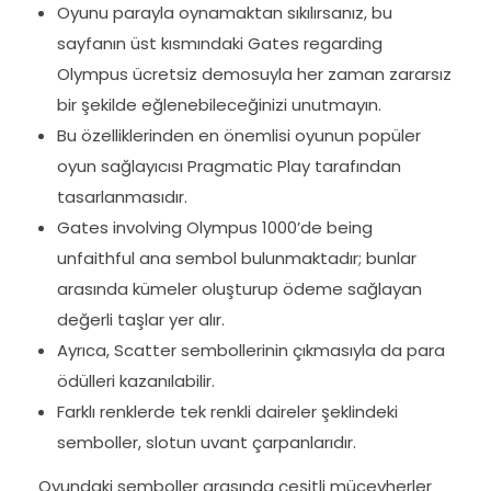
Oyunu parayla oynamaktan sıkılırsanız, bu
sayfanın üst kısmındaki Gates regarding
Olympus ücretsiz demosuyla her zaman zararsız
bir şekilde eğlenebileceğinizi unutmayın.
Bu özelliklerinden en önemlisi oyunun popüler
oyun sağlayıcısı Pragmatic Play tarafından
tasarlanmasıdır.
Gates involving Olympus 1000’de being
unfaithful ana sembol bulunmaktadır; bunlar
arasında kümeler oluşturup ödeme sağlayan
değerli taşlar yer alır.
Ayrıca, Scatter sembollerinin çıkmasıyla da para
ödülleri kazanılabilir.
Farklı renklerde tek renkli daireler şeklindeki
semboller, slotun uvant çarpanlarıdır.
Oyundaki semboller arasında çeşitli mücevherler