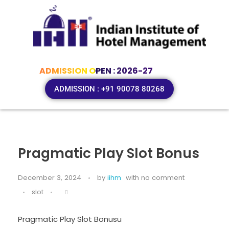
Best Hotel and Hospital Management Institute in Kolkata
INDIAN IHM
ADMISSION OPEN : 2026-27
ADMISSION : +91 90078 80268
Pragmatic Play Slot Bonus
December 3, 2024
by
iihm
with
no comment
slot
Pragmatic Play Slot Bonusu