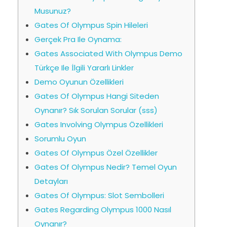
Musunuz?
Gates Of Olympus Spin Hileleri
Gerçek Pra Ile Oynama:
Gates Associated With Olympus Demo
Türkçe Ile İlgili Yararlı Linkler
Demo Oyunun Özellikleri
Gates Of Olympus Hangi Siteden
Oynanır? Sık Sorulan Sorular (sss)
Gates Involving Olympus Özellikleri
Sorumlu Oyun
Gates Of Olympus Özel Özellikler
Gates Of Olympus Nedir? Temel Oyun
Detayları
Gates Of Olympus: Slot Sembolleri
Gates Regarding Olympus 1000 Nasıl
Oynanır?