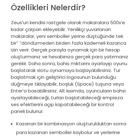
Özellikleri Nelerdir?
Zeus’un kendisi rastgele olarak makaralara 500x’e
kadar çarpan ekleyebilir. Yenilikçi yuvarlanan
makaralar, yeni semboller yerine düştüğünde tek
bir” “döndürmeden birden fazla kademeli kazanca
izin verir. Gerçek parayla oynamak için bir hesap
oluşturmanız ve hesabınıza gerçek para yatırmanız
gerekir. Daha sonra, bahis miktarını ayarlayıp oyunu
başlatarak slotu oynamaya başlayabilirsiniz. Tur
başlatmak için geliştirici logosunun bulunduğu
düğmeye tıklayabilir, boşluk (Space) tuşuna veya
Enter’a basabilirsiniz. Alt kısımda, oyuncuların bahsi
ayarlayabileceği, turları başlatabileceği empieza
ses efektlerini açıp kapatabileceği bir kontrol
paneli bulunur.
Kazanan bir kombinasyon oluşturulduktan sonra
para kazanan semboller kaybolur ve yerlerine