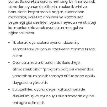
sunar. Bu ücretsiz sürüm, herhangi bir finansal risk
almadan oyunun özelliklerini, mekaniklerini ve
bonuslarını keşfetmenizi sağlar. Yuvarlanan
makaralar, ücretsiz dönüşler ve Razzia Bet
seçeneği gibi özellikler, oyuna heyecan ve strateji
katmanları ekleyerek oyuncuları meşgul ve
eğlenceli tutar.
İlk olarak, oyunculara oyunun düzenini,
sembollerini ve bonus özelliklerini tanıma fırsatı
sunar.
Oyuncular reward turlarında ilerledikçe,
atmosferik arka” “program parçası kreşendos
yaparak bu mitolojik temaya nüfuz eden epiklik
duygusunu yükseltir.
Bu özellikler, oyuna değer katacak şekilde
düşünülmüş ve oyuncuyu bunaltmadan oyuna
entegre edilmiştir.