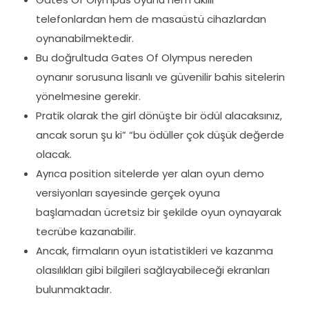
telefonlardan hem de masaüstü cihazlardan
oynanabilmektedir.
Bu doğrultuda Gates Of Olympus nereden
oynanır sorusuna lisanlı ve güvenilir bahis sitelerin
yönelmesine gerekir.
Pratik olarak the girl dönüşte bir ödül alacaksınız,
ancak sorun şu ki” “bu ödüller çok düşük değerde
olacak.
Ayrıca position sitelerde yer alan oyun demo
versiyonları sayesinde gerçek oyuna
başlamadan ücretsiz bir şekilde oyun oynayarak
tecrübe kazanabilir.
Ancak, firmaların oyun istatistikleri ve kazanma
olasılıkları gibi bilgileri sağlayabileceği ekranları
bulunmaktadır.