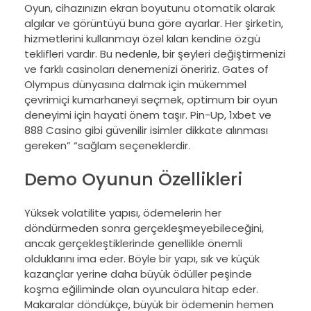
Oyun, cihazınızın ekran boyutunu otomatik olarak
algılar ve görüntüyü buna göre ayarlar. Her şirketin,
hizmetlerini kullanmayı özel kılan kendine özgü
teklifleri vardır. Bu nedenle, bir şeyleri değiştirmenizi
ve farklı casinoları denemenizi öneririz. Gates of
Olympus dünyasına dalmak için mükemmel
çevrimiçi kumarhaneyi seçmek, optimum bir oyun
deneyimi için hayati önem taşır. Pin-Up, 1xbet ve
888 Casino gibi güvenilir isimler dikkate alınması
gereken” “sağlam seçeneklerdir.
Demo Oyunun Özellikleri
Yüksek volatilite yapısı, ödemelerin her
döndürmeden sonra gerçekleşmeyebileceğini,
ancak gerçekleştiklerinde genellikle önemli
olduklarını ima eder. Böyle bir yapı, sık ve küçük
kazançlar yerine daha büyük ödüller peşinde
koşma eğiliminde olan oyunculara hitap eder.
Makaralar döndükçe, büyük bir ödemenin hemen