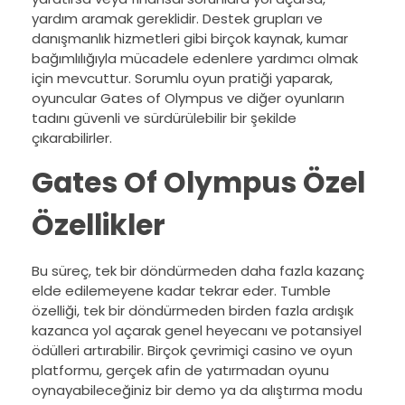
yardım aramak gereklidir. Destek grupları ve
danışmanlık hizmetleri gibi birçok kaynak, kumar
bağımlılığıyla mücadele edenlere yardımcı olmak
için mevcuttur. Sorumlu oyun pratiği yaparak,
oyuncular Gates of Olympus ve diğer oyunların
tadını güvenli ve sürdürülebilir bir şekilde
çıkarabilirler.
Gates Of Olympus Özel
Özellikler
Bu süreç, tek bir döndürmeden daha fazla kazanç
elde edilemeyene kadar tekrar eder. Tumble
özelliği, tek bir döndürmeden birden fazla ardışık
kazanca yol açarak genel heyecanı ve potansiyel
ödülleri artırabilir. Birçok çevrimiçi casino ve oyun
platformu, gerçek afin de yatırmadan oyunu
oynayabileceğiniz bir demo ya da alıştırma modu