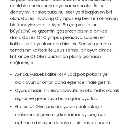
canlı bir resmini sunmaya yardımcı olur. İster
deneyimli bir slot tutkunu ister yeni başlayan biri
olun, Gates involving Olympus eşi benzeri olmayan
bir deneyim vaat ediyor. Bu çarpıcı slotun
büyüsünü ve gizemini çözerken bizimle birlikte
dalın. Gates Of Olympus piyasaya sürülen en
kaliteli slot oyunlarından birisidir. Ses ve görüntü
temasının kalitesi ile Zeus temalı bir oyun olması
Entrance Of Olympus’un ön plana çıkmasını
sağlamıştır.
Ayrıca, yüksek kaliteliRTP Jackpot potansiyeli
olan oyunlar onları daha eğlenceli hale getirir.
Oyun, cihazınızın ekran boyutunu otomatik olarak
algılar ve görüntüyü buna göre ayarlar.
Gates of Olympus dünyasına dalmak için
mükemmel çevrimiçi kumarhaneyi seçmek,
optimum bir oyun deneyimi için hayati önem