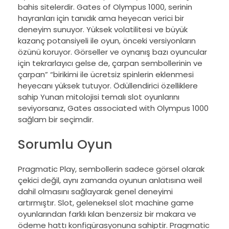
bahis sitelerdir. Gates of Olympus 1000, serinin
hayranları için tanıdık ama heyecan verici bir
deneyim sunuyor. Yüksek volatilitesi ve büyük
kazanç potansiyeli ile oyun, önceki versiyonların
özünü koruyor. Görseller ve oynanış bazı oyuncular
için tekrarlayıcı gelse de, çarpan sembollerinin ve
çarpan” “birikimi ile ücretsiz spinlerin eklenmesi
heyecanı yüksek tutuyor. Ödüllendirici özelliklere
sahip Yunan mitolojisi temalı slot oyunlarını
seviyorsanız, Gates associated with Olympus 1000
sağlam bir seçimdir.
Sorumlu Oyun
Pragmatic Play, sembollerin sadece görsel olarak
çekici değil, aynı zamanda oyunun anlatısına weil
dahil olmasını sağlayarak genel deneyimi
artırmıştır. Slot, geleneksel slot machine game
oyunlarından farklı kılan benzersiz bir makara ve
ödeme hattı konfigürasyonuna sahiptir. Pragmatic