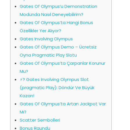
Gates Of Olympus’u Demonstration
Modunda Nasıl Deneyebilirim?
Gates Of Olympus’ta Hangi Bonus
Özellikler Yer Alıyor?
Gates Involving Olympus
Gates Of Olympus Demo – Ücretsiz
Oyna Pragmatic Play Slotu
Gates Of Olympus’ta Çarpanlar Korunur
Mu?
⚡️? Gates Involving Olympus Slot
(pragmatic Play): Döndür Ve Büyük
Kazan!
Gates Of Olympus’ta Artan Jackpot Var
Mı?
Scatter Sembolleri
Bonus Raundu