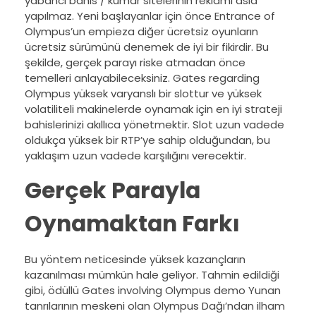
yabancı bahis / kumar sitelerinin reklamı asla
yapılmaz. Yeni başlayanlar için önce Entrance of
Olympus’un empieza diğer ücretsiz oyunların
ücretsiz sürümünü denemek de iyi bir fikirdir. Bu
şekilde, gerçek parayı riske atmadan önce
temelleri anlayabileceksiniz. Gates regarding
Olympus yüksek varyanslı bir slottur ve yüksek
volatiliteli makinelerde oynamak için en iyi strateji
bahislerinizi akıllıca yönetmektir. Slot uzun vadede
oldukça yüksek bir RTP’ye sahip olduğundan, bu
yaklaşım uzun vadede karşılığını verecektir.
Gerçek Parayla
Oynamaktan Farkı
Bu yöntem neticesinde yüksek kazançların
kazanılması mümkün hale geliyor. Tahmin edildiği
gibi, ödüllü Gates involving Olympus demo Yunan
tanrılarının meskeni olan Olympus Dağı’ndan ilham