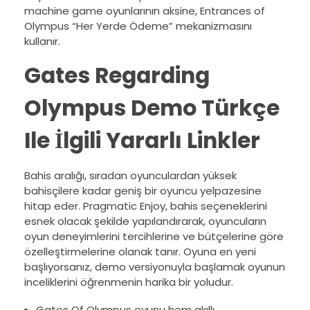
machine game oyunlarının aksine, Entrances of
Olympus “Her Yerde Ödeme” mekanizmasını
kullanır.
Gates Regarding
Olympus Demo Türkçe
Ile İlgili Yararlı Linkler
Bahis aralığı, sıradan oyunculardan yüksek
bahisçilere kadar geniş bir oyuncu yelpazesine
hitap eder. Pragmatic Enjoy, bahis seçeneklerini
esnek olacak şekilde yapılandırarak, oyuncuların
oyun deneyimlerini tercihlerine ve bütçelerine göre
özelleştirmelerine olanak tanır. Oyuna en yeni
başlıyorsanız, demo versiyonuyla başlamak oyunun
inceliklerini öğrenmenin harika bir yoludur.
Gates Of Olympus oyunu hem akıllı