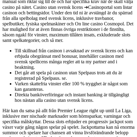
manual som riktar sig till de och har specifika krav när de skall välja
casino på nätet. Casino utan svensk licens ➔Casinoportal som listar
casinon och bettingsidor. Under den tid ni är avstängd är du spärrad
från alla spelbolag med svensk licens, inklusive travbanor,
spelbutiker, fysiska spelmaskiner och On line casino Cosmopol. Det
har mulighed for at även finnas övriga restriktioner i de finstilta,
såsom ngakl för vinster, maximum tillåten insats, exkluderade slots
samt spelkategorier, och så mer.
Till skillnad från casinon i avsaknad av svensk licens och kan
erbjuda obegränsat med bonusar, innehåller casinon med
svensk spellicens många regler att ta my partner and i
beaktning.
Det går att spela på casinon utan Spelpaus trots att du är
registrerad på Spelpaus. se.
Varken skattefria vinster eller 100 % trygghet är något som
kan garanteras.
Direkta banköverföringar och instant banking är tillgängligt
hos nästan alla casino utan svensk licens.
Här kan du satsa på allt från Premier League right up until La Liga,
inklusive mer nischade marknader som hörnsparkar, varningar och
specifika målskyttar. Dessa slots erbjuder en progressiv jackpot som
växer varje gång någon spelar på spelet. Jackpottarna kan nå enorma
summor och spelare har chansen att vinna livsförändrande belopp