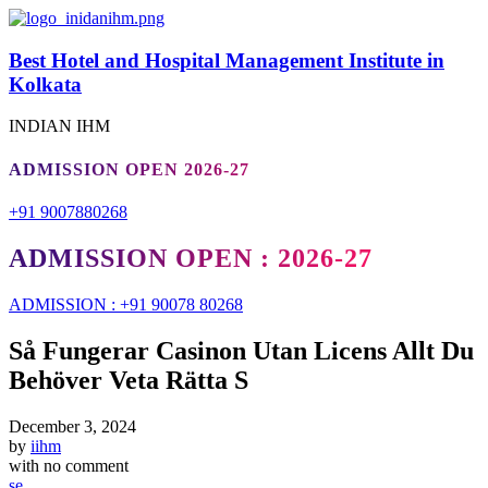
Best Hotel and Hospital Management Institute in
Kolkata
INDIAN IHM
ADMISSION OPEN 2026-27
+91 9007880268
ADMISSION OPEN : 2026-27
ADMISSION : +91 90078 80268
Så Fungerar Casinon Utan Licens Allt Du
Behöver Veta Rätta S
December 3, 2024
by
iihm
with
no comment
se