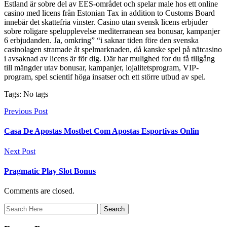
Estland är sobre del av EES-området och spelar male hos ett online
casino med licens från Estonian Tax in addition to Customs Board
innebär det skattefria vinster. Casino utan svensk licens erbjuder
sobre roligare spelupplevelse mediterranean sea bonusar, kampanjer
6 erbjudanden. Ja, omkring” “i saknar tiden före den svenska
casinolagen stramade åt spelmarknaden, då kanske spel på nätcasino
i avsaknad av licens är för dig. Där har mulighed for du få tillgång
till mängder utav bonusar, kampanjer, lojalitetsprogram, VIP-
program, spel scientif höga insatser och ett större utbud av spel.
Tags: No tags
Previous Post
Casa De Apostas Mostbet Com Apostas Esportivas Onlin
Next Post
Pragmatic Play Slot Bonus
Comments are closed.