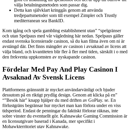
välja betalningsmetoden som passar dig.
Detta kan självklart kringgås genom att använda
tredjepartsmetoder som till exempel Zimpler och Trustly
mediterranean sea BankID.
Kom igång och spela gambling establishment utan” “spelgränser
och utan Spelpaus med vår vägledning här nedan. Spelpaus gäller
endast svenska licensierade casinon, så du kan filma även om ni är
avstängd där. Det finns mängder av casinon i avsaknad av licens att
välja bland, och kvantiteten blir fler å fler med tiden, särskilt i o med
den frekventa uppkomsten av nyskapande casinon.
Fördelar Med Pay And Play Casinon I
Avsaknad Av Svensk Licens
Plattformens gränssnitt är mycket användarvänligt och bjuder
dessutom på en riktigt prydlig design. Genom att klicka på en”
“”Besök här” knapp hjälper du med driften av GoPlay. se. En
förlustgräns begränsar hur mycket man kan förlora under en viss
tidsperiod. Endast de penningar du faktiskt förlorar räknas, inte
sobre vinster du eventuellt gör. Kahnawake Gaming Commission är
en licensutgivare baserad i Kanada, mer specifikt i
Mohawkterritoriet utav Kahnawake.