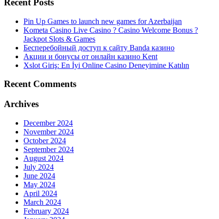
Recent Posts
Pin Up Games to launch new games for Azerbaijan
Kometa Casino Live Casino ? Casino Welcome Bonus ?
Jackpot Slots & Games
Бесперебойный доступ к сайту Banda казино
Акции и бонусы от онлайн казино Kent
Xslot Giriş: En İyi Online Casino Deneyimine Katılın
Recent Comments
Archives
December 2024
November 2024
October 2024
September 2024
August 2024
July 2024
June 2024
May 2024
April 2024
March 2024
February 2024