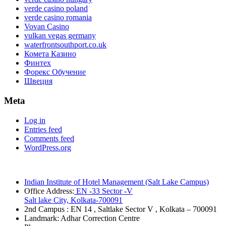
verde casino poland
verde casino romania
Vovan Casino
vulkan vegas germany
waterfrontsouthport.co.uk
Комета Казино
Финтех
Форекс Обучение
Швеция
Meta
Log in
Entries feed
Comments feed
WordPress.org
Indian Institute of Hotel Management (Salt Lake Campus)
Office Address:
EN -33 Sector -V
Salt lake City, Kolkata-700091
2nd Campus : EN 14 , Saltlake Sector V , Kolkata – 700091
Landmark: Adhar Correction Centre