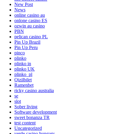
New Post
News
online casino au
onlone casino ES
ozwin au casino
PBN
pelican casino PL
Pin Up Brazil
Pin Up Peru
pinco
plinko
plinko in
plinko UK
plinko_pl
Qizilbilet
Ramenbet
ricky casino australia
se
slot
Sober living
Software development
sweet bonanza TR
test content
Uncategorized
verde casino hungary