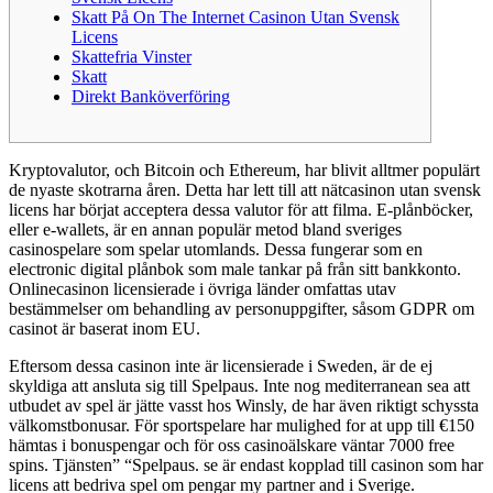
Skatt På On The Internet Casinon Utan Svensk
Licens
Skattefria Vinster
Skatt
Direkt Banköverföring
Kryptovalutor, och Bitcoin och Ethereum, har blivit alltmer populärt
de nyaste skotrarna åren. Detta har lett till att nätcasinon utan svensk
licens har börjat acceptera dessa valutor för att filma. E-plånböcker,
eller e-wallets, är en annan populär metod bland sveriges
casinospelare som spelar utomlands. Dessa fungerar som en
electronic digital plånbok som male tankar på från sitt bankkonto.
Onlinecasinon licensierade i övriga länder omfattas utav
bestämmelser om behandling av personuppgifter, såsom GDPR om
casinot är baserat inom EU.
Eftersom dessa casinon inte är licensierade i Sweden, är de ej
skyldiga att ansluta sig till Spelpaus. Inte nog mediterranean sea att
utbudet av spel är jätte vasst hos Winsly, de har även riktigt schyssta
välkomstbonusar. För sportspelare har mulighed for at upp till €150
hämtas i bonuspengar och för oss casinoälskare väntar 7000 free
spins. Tjänsten” “Spelpaus. se är endast kopplad till casinon som har
licens att bedriva spel om pengar my partner and i Sverige.