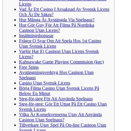
Licens
Vad Är Ett Casino I Avsaknad Av Svensk Licens
Och Är De Säkra?
Hur Många Är Avstängda Via Spelpaus?
Hur Gör Guy För Att Filma På Nordiska
Casinon Utan Licens?
Insättningsbonusar
Frågor O Svar Om Att Spela Hos 1st Casino
Utan Svensk Licens
Varför Har Ej Casinon Utan Licens Svensk
Licens?
Kahnawake Game Playing Commission (kgc)
Free Spins
Avstängningsverktyg Hos Casinon Utan
Spelpaus
Casino Utan Svensk Licens
Börja Filma Casino Utan Svensk Licens På
Below En Minut
Steg-för-steg För Att Använda Spelpaus
Steg-för-steg: Gör Ett Uttag På Ett Casino Utan
Svensk Licens
Vilka Är Konsekvenserna Utav Att Använda
Casinon Utan Spelpaus?
Tillverkare Utav Spel På On-line Casinon Utan
Svensk Licens