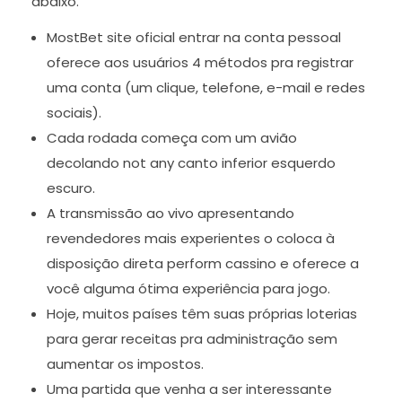
abaixo.
MostBet site oficial entrar na conta pessoal
oferece aos usuários 4 métodos pra registrar
uma conta (um clique, telefone, e-mail e redes
sociais).
Cada rodada começa com um avião
decolando not any canto inferior esquerdo
escuro.
A transmissão ao vivo apresentando
revendedores mais experientes o coloca à
disposição direta perform cassino e oferece a
você alguma ótima experiência para jogo.
Hoje, muitos países têm suas próprias loterias
para gerar receitas pra administração sem
aumentar os impostos.
Uma partida que venha a ser interessante