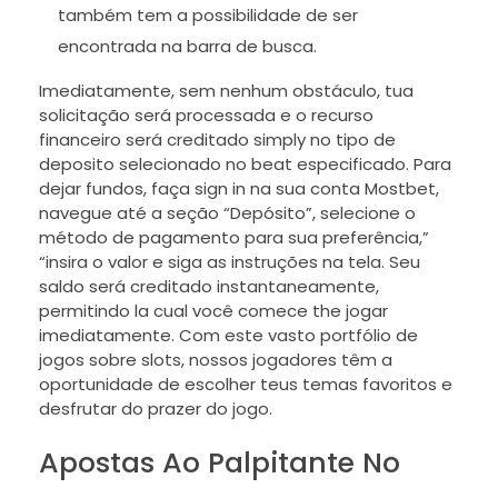
também tem a possibilidade de ser
encontrada na barra de busca.
Imediatamente, sem nenhum obstáculo, tua
solicitação será processada e o recurso
financeiro será creditado simply no tipo de
deposito selecionado no beat especificado. Para
dejar fundos, faça sign in na sua conta Mostbet,
navegue até a seção “Depósito”, selecione o
método de pagamento para sua preferência,”
“insira o valor e siga as instruções na tela. Seu
saldo será creditado instantaneamente,
permitindo la cual você comece the jogar
imediatamente. Com este vasto portfólio de
jogos sobre slots, nossos jogadores têm a
oportunidade de escolher teus temas favoritos e
desfrutar do prazer do jogo.
Apostas Ao Palpitante No