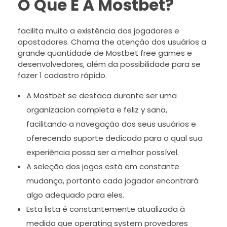
O Que É A Mostbet?
facilita muito a existência dos jogadores e
apostadores. Chama the atenção dos usuários a
grande quantidade de Mostbet free games e
desenvolvedores, além da possibilidade para se
fazer 1 cadastro rápido.
A Mostbet se destaca durante ser uma
organizacion completa e feliz y sana,
facilitando a navegação dos seus usuários e
oferecendo suporte dedicado para o qual sua
experiência possa ser a melhor possível.
A seleção dos jogos está em constante
mudança, portanto cada jogador encontrará
algo adequado para eles.
Esta lista é constantemente atualizada à
medida que operating system provedores