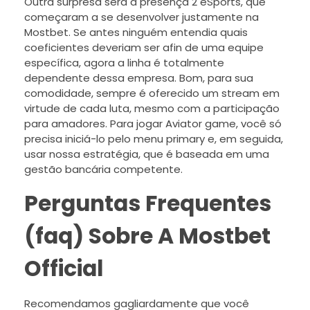
Outra surpresa será a presença 2 eSports, que
começaram a se desenvolver justamente na
Mostbet. Se antes ninguém entendia quais
coeficientes deveriam ser afin de uma equipe
específica, agora a linha é totalmente
dependente dessa empresa. Bom, para sua
comodidade, sempre é oferecido um stream em
virtude de cada luta, mesmo com a participação
para amadores. Para jogar Aviator game, você só
precisa iniciá-lo pelo menu primary e, em seguida,
usar nossa estratégia, que é baseada em uma
gestão bancária competente.
Perguntas Frequentes
(faq) Sobre A Mostbet
Official
Recomendamos gagliardamente que você