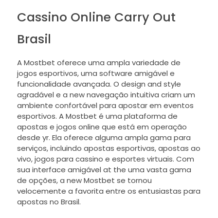
Cassino Online Carry Out
Brasil
A Mostbet oferece uma ampla variedade de
jogos esportivos, uma software amigável e
funcionalidade avançada. O design and style
agradável e a new navegação intuitiva criam um
ambiente confortável para apostar em eventos
esportivos. A Mostbet é uma plataforma de
apostas e jogos online que está em operação
desde yr. Ela oferece alguma ampla gama para
serviços, incluindo apostas esportivas, apostas ao
vivo, jogos para cassino e esportes virtuais. Com
sua interface amigável at the uma vasta gama
de opções, a new Mostbet se tornou
velocemente a favorita entre os entusiastas para
apostas no Brasil.