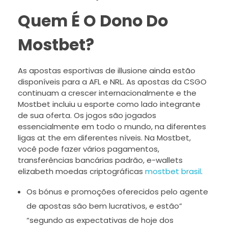
Quem É O Dono Do
Mostbet?
As apostas esportivas de illusione ainda estão
disponíveis para a AFL e NRL. As apostas da CSGO
continuam a crescer internacionalmente e the
Mostbet incluiu u esporte como lado integrante
de sua oferta. Os jogos são jogados
essencialmente em todo o mundo, na diferentes
ligas at the em diferentes níveis. Na Mostbet,
você pode fazer vários pagamentos,
transferências bancárias padrão, e-wallets
elizabeth moedas criptográficas
mostbet brasil
.
Os bónus e promoções oferecidos pelo agente
de apostas são bem lucrativos, e estão”
“segundo as expectativas de hoje dos