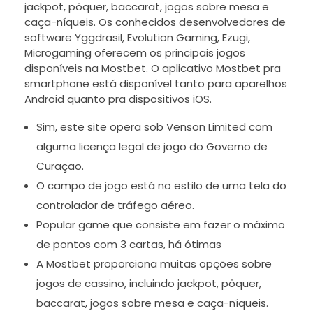
jackpot, pôquer, baccarat, jogos sobre mesa e
caça-níqueis. Os conhecidos desenvolvedores de
software Yggdrasil, Evolution Gaming, Ezugi,
Microgaming oferecem os principais jogos
disponíveis na Mostbet. O aplicativo Mostbet pra
smartphone está disponível tanto para aparelhos
Android quanto pra dispositivos iOS.
Sim, este site opera sob Venson Limited com
alguma licença legal de jogo do Governo de
Curaçao.
O campo de jogo está no estilo de uma tela do
controlador de tráfego aéreo.
Popular game que consiste em fazer o máximo
de pontos com 3 cartas, há ótimas
A Mostbet proporciona muitas opções sobre
jogos de cassino, incluindo jackpot, pôquer,
baccarat, jogos sobre mesa e caça-níqueis.