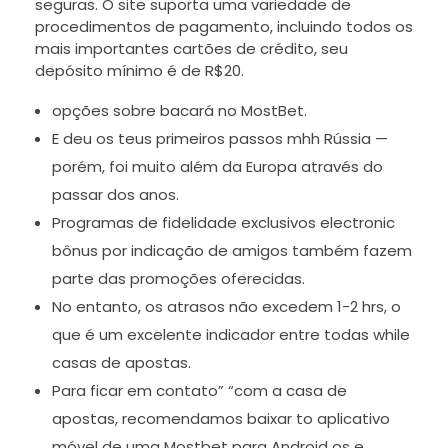
seguras. O site suporta uma variedade de
procedimentos de pagamento, incluindo todos os
mais importantes cartões de crédito, seu
depósito mínimo é de R$20.
opções sobre bacará no MostBet.
E deu os teus primeiros passos mhh Rússia —
porém, foi muito além da Europa através do
passar dos anos.
Programas de fidelidade exclusivos electronic
bônus por indicação de amigos também fazem
parte das promoções oferecidas.
No entanto, os atrasos não excedem 1-2 hrs, o
que é um excelente indicador entre todas while
casas de apostas.
Para ficar em contato” “com a casa de
apostas, recomendamos baixar to aplicativo
móvel de uma Mostbet para Android os e