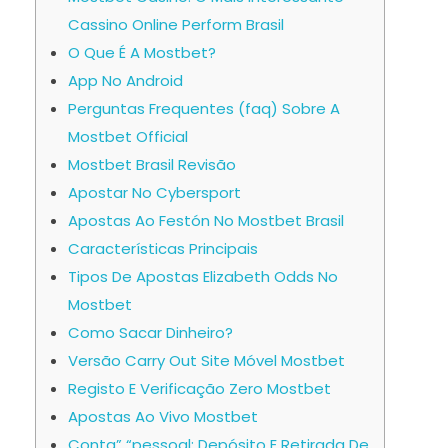
Cassino Online Perform Brasil
O Que É A Mostbet?
App No Android
Perguntas Frequentes (faq) Sobre A
Mostbet Official
Mostbet Brasil Revisão
Apostar No Cybersport
Apostas Ao Festón No Mostbet Brasil
Características Principais
Tipos De Apostas Elizabeth Odds No
Mostbet
Como Sacar Dinheiro?
Versão Carry Out Site Móvel Mostbet
Registo E Verificação Zero Mostbet
Apostas Ao Vivo Mostbet
Conta” “pessoal: Depósito E Retirada De