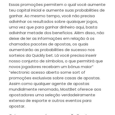
Essas promoções permitem o qual você aumente
teu capital inicial e aumente suas probabilities de
ganhar. Ao mesmo tempo, você não precisa
adivinhar os resultados sobre quaisquer jogos,
uma vez que para ganhar dinheiro aqui, basta
adivinhar metade dos beneficios. Além disso, não
deixe de ler as informações em relação à os
chamados pacotes de apostas, os quais
aumentarão as probabilities de sucesso nos
sorteios da Quickly bet. Lá você precisa inserir
nosso conjunto de símbolos, o que permitirá que
novos jogadores recebam um bônus maior”
“electronic acesso aberto some sort of
promoções exclusivas sobre casas de apostas.
Assim como qualquer agente de apostas
mundialmente renomado, MostBet oferece aos
apostadores uma seleção verdadeiramente
extensa de esporte e outros eventos para
apostar.