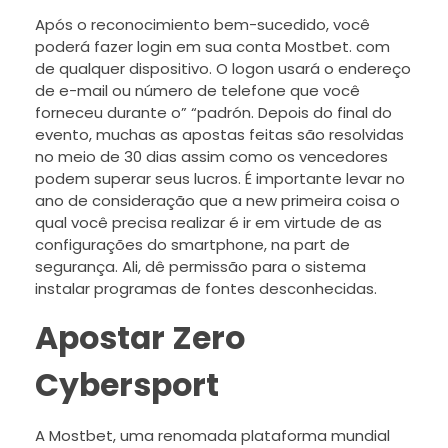
Após o reconocimiento bem-sucedido, você
poderá fazer login em sua conta Mostbet. com
de qualquer dispositivo. O logon usará o endereço
de e-mail ou número de telefone que você
forneceu durante o” “padrón. Depois do final do
evento, muchas as apostas feitas são resolvidas
no meio de 30 dias assim como os vencedores
podem superar seus lucros. É importante levar no
ano de consideração que a new primeira coisa o
qual você precisa realizar é ir em virtude de as
configurações do smartphone, na part de
segurança. Ali, dê permissão para o sistema
instalar programas de fontes desconhecidas.
Apostar Zero
Cybersport
A Mostbet, uma renomada plataforma mundial