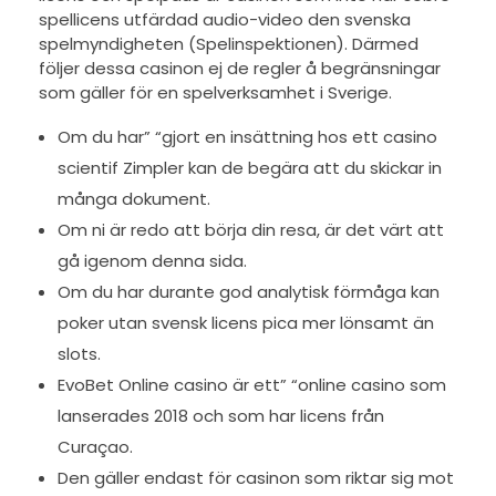
spellicens utfärdad audio-video den svenska
spelmyndigheten (Spelinspektionen). Därmed
följer dessa casinon ej de regler å begränsningar
som gäller för en spelverksamhet i Sverige.
Om du har” “gjort en insättning hos ett casino
scientif Zimpler kan de begära att du skickar in
många dokument.
Om ni är redo att börja din resa, är det värt att
gå igenom denna sida.
Om du har durante god analytisk förmåga kan
poker utan svensk licens pica mer lönsamt än
slots.
EvoBet Online casino är ett” “online casino som
lanserades 2018 och som har licens från
Curaçao.
Den gäller endast för casinon som riktar sig mot