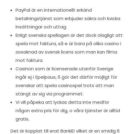
PayPal är en internationellt erkänd
betalningstjänst som erbjuder säkra och kvicka
insättningar och uttag.
Enligt svenska spellagen är det dock olagligt att
spela mot faktura, så e är bara på olika casino i
avsaknad av svensk licens som man kan filma
mot faktura.
Casinon som är licenserade utanför Sverige
ingår ej i Spelpaus, 6 gör det därför möjligt för
svenskar att spela casinospel trots att man
stängt av sig via programmet.
Vi vill påpeka att lyckas detta inte medför
någon extra pris för dig, o våra tjänster är alltid
gratis.
Det är kopplat till erat BankID vilket är en smidig 6