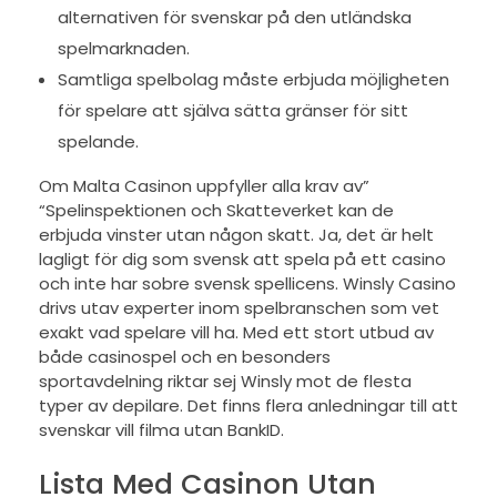
alternativen för svenskar på den utländska
spelmarknaden.
Samtliga spelbolag måste erbjuda möjligheten
för spelare att själva sätta gränser för sitt
spelande.
Om Malta Casinon uppfyller alla krav av”
“Spelinspektionen och Skatteverket kan de
erbjuda vinster utan någon skatt. Ja, det är helt
lagligt för dig som svensk att spela på ett casino
och inte har sobre svensk spellicens. Winsly Casino
drivs utav experter inom spelbranschen som vet
exakt vad spelare vill ha. Med ett stort utbud av
både casinospel och en besonders
sportavdelning riktar sej Winsly mot de flesta
typer av depilare. Det finns flera anledningar till att
svenskar vill filma utan BankID.
Lista Med Casinon Utan