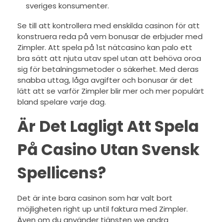
sveriges konsumenter.
Se till att kontrollera med enskilda casinon för att
konstruera reda på vem bonusar de erbjuder med
Zimpler. Att spela på 1st nätcasino kan palo ett
bra sätt att njuta utav spel utan att behöva oroa
sig för betalningsmetoder o säkerhet. Med deras
snabba uttag, låga avgifter och bonusar är det
lätt att se varför Zimpler blir mer och mer populärt
bland spelare varje dag.
Är Det Lagligt Att Spela
På Casino Utan Svensk
Spellicens?
Det är inte bara casinon som har valt bort
möjligheten right up until faktura med Zimpler.
Även om du använder tjänsten we andra