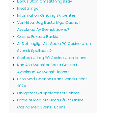
Bonus Utan Omsättningskrav
Insättningar
Information Omkring Skribenten
Var Hittar Jag Bästa Mga Casino I
Avsaknad Av Svensk Licens?
Casino Faktura Bankid
Är Det Lagligt Att Spela På Casino Utan
Svensk Spellicens?
Snabba Uttag På Casino Utan Licens
Kan Alla Svenskar Spela Casino I
Avsaknad Av Svensk Licens?
Lista Med Casinon Utan Svensk Licens
2024
Obligatoriska Spelgränser Saknas
Fördelar Med Att Filma På Ett Online
Casino Med Svensk Licens