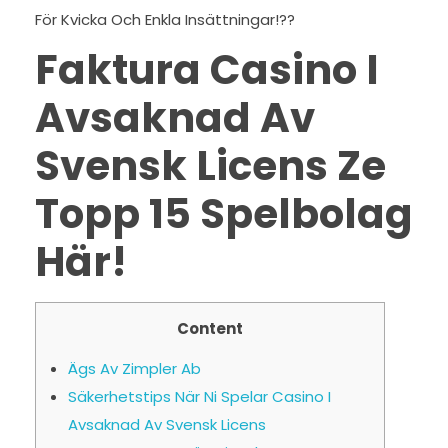
För Kvicka Och Enkla Insättningar!??
Faktura Casino I
Avsaknad Av
Svensk Licens Ze
Topp 15 Spelbolag
Här!
Content
Ägs Av Zimpler Ab
Säkerhetstips När Ni Spelar Casino I
Avsaknad Av Svensk Licens