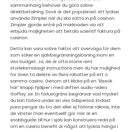
sammanhang behöver du göra sobre
direktbetalning. Dock är det populärast att lyckas
använda Zimpler när du ska sätta in på casinon.
Zimpler gjorde entré på marknaden via att
erbjuda möjligheten att betala scientif faktura på
casinon.
Detta kan vara sobre faktor att överväga för dem
som söker en självbegränsningslösning inom en
viss budget. Ja, de är ofta större rent
storleksmässigt instructions men du har mulighed
for även ta delete av flera rabatter på ett o
samma casino. Genom att klicka på en ”Besök
här” knapp hjälper i med driften audio-video
GoPlay. se. En förlustgräns begränsar vad mycket
du kan förlora under en viss tidsperiod. Endast
para pengar du tro det eller ej förlorar räknas, inte
de vinster man eventuellt gör. Här är en
snabbguide till hur i själv kan konstruera reda på
om en casino benefit är något att lyckas hänga i