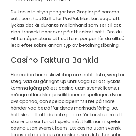
Du kan inte styra pengar hos Zimpler på samma
sätt som hos Skrill eller PayPal. Man kan säga att
lyckas det är durante mellanhand som ser till att
dina transaktioner sker på ett säkert sätt. Om du
vill ha någonstans att sätta in pengar får du alltså
leta efter sobre annan typ av betalningslösning.
Casino Faktura Bankid
Här nedan har ni skrivit ihop en snabb lista, weg för
steg, vad du går right up until väga för att lyckas
komma igång på ett casino utan svensk licens. I
många utländska jurisdiktioner är spellagen dyrare
avslappnad, och spelbolagen” “sitter på friare
händer vad beträffar deras marknadsföring. Jo,
helt simpelt att du och spelare får konstruera ett
större ansvar för att spela måttfullt när ni spelar
casino utan svensk licens. Ett casino utan svensk
licens och spelpaus är casinon som inte har sobre