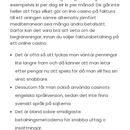
exempelvis kr per dag elr kr per månad. De går inte
heller att höja vilket gör on line casino på faktura
till ett aningen sämre alternativ jämfört
mediterranean sea många andra betalsätt.
Därför kan det vara bra att veta om de
begränsningar, innan du väljer fakturabetalning på
ett online casino.
Det är ofta så att lyckas man väntar penningar
lite längre fram och då känner att man letar
efter pengar nu att spela för då man vill fixa sin
vinst snabbare.
Dessutom får man också använda casinots
engelska språkversion, sedan det inte finns
svenskt språk på sajterna.
Det är bland sobre smidigaste
betalningsmetoderna för snabba uttag o
insättningar.