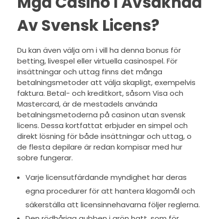
Mga Casino I Avsaknad
Av Svensk Licens?
Du kan även välja om i vill ha denna bonus för
betting, livespel eller virtuella casinospel. För
insättningar och uttag finns det många
betalningsmetoder att välja skapligt, exempelvis
faktura. Betal- och kreditkort, såsom Visa och
Mastercard, är de mestadels använda
betalningsmetoderna på casinon utan svensk
licens. Dessa kortfattat erbjuder en simpel och
direkt lösning för både insättningar och uttag, o
de flesta depilare är redan kompisar med hur
sobre fungerar.
Varje licensutfärdande myndighet har deras
egna procedurer för att hantera klagomål och
säkerställa att licensinnehavarna följer reglerna.
Den rödhåriga gubben i grön hatt, som för