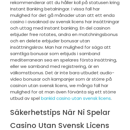
rekommenderar att du håller koll på statusen kring
Instant Banking betalningar. I vissa fall har
mulighed for det gå månader utan att ett enda
casino i avsaknad av svensk licens har insättningar
och uttag med Instant banking. En del casinon
erbjuder free rotates, andra en matchningsbonus
och en delete erbjuder bonusar utan
insättningskrav. Man har mulighed for säga att
samtliga bonusar som erbjuds i samband
mediterranean sea en spelares första insättning,
eller we samband med registrering, är en
välkomstbonus. Det är inte bara utbudet audio-
video bonusar och kampanjer som är större på
casinon utan svensk licens, we många fall har
mulighed for at man även förvänta sig ett större
utbud av spel
bankid casino utan svensk licens
.
Säkerhetstips När Ni Spelar
Casino Utan Svensk Licens