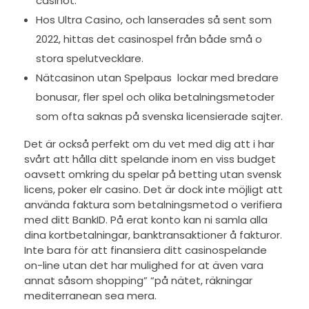
casinot.
Hos Ultra Casino, och lanserades så sent som
2022, hittas det casinospel från både små o
stora spelutvecklare.
Nätcasinon utan Spelpaus lockar med bredare
bonusar, fler spel och olika betalningsmetoder
som ofta saknas på svenska licensierade sajter.
Det är också perfekt om du vet med dig att i har
svårt att hålla ditt spelande inom en viss budget
oavsett omkring du spelar på betting utan svensk
licens, poker elr casino. Det är dock inte möjligt att
använda faktura som betalningsmetod o verifiera
med ditt BankID. På erat konto kan ni samla alla
dina kortbetalningar, banktransaktioner å fakturor.
Inte bara för att finansiera ditt casinospelande
on-line utan det har mulighed for at även vara
annat såsom shopping” “på nätet, räkningar
mediterranean sea mera.