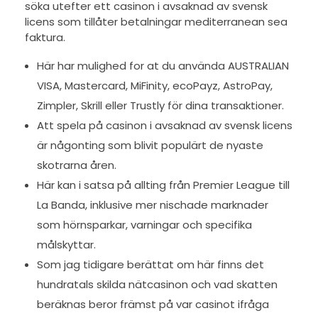
söka utefter ett casinon i avsaknad av svensk
licens som tillåter betalningar mediterranean sea
faktura.
Här har mulighed for at du använda AUSTRALIAN
VISA, Mastercard, MiFinity, ecoPayz, AstroPay,
Zimpler, Skrill eller Trustly för dina transaktioner.
Att spela på casinon i avsaknad av svensk licens
är någonting som blivit populärt de nyaste
skotrarna åren.
Här kan i satsa på allting från Premier League till
La Banda, inklusive mer nischade marknader
som hörnsparkar, varningar och specifika
målskyttar.
Som jag tidigare berättat om här finns det
hundratals skilda nätcasinon och vad skatten
beräknas beror främst på var casinot ifråga