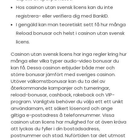
Hos casinon utan svensk licens kan du inte
registrera- eller verifiera dig med BankID.
I gengäld kan man teoretiskt sett få hur många
Reload bonusar och helst i casinon utan svensk
licens.
Casinon utan svensk licens har inga regler kring hur
många eller vilka typer audio-video bonusar du
kan få. Dessa casinon erbjuder både mer och
större bonusar jämfört med sveriges casinon.
Utöver välkomstbonusar kan du ta del av
återkommande kampanjer och turneringar,
reload-bonusar, cashback, rakeback och VIP-
program. Vanligtvis behöver du välja ett ett unikt
användarnam, ett säkert lösenord och ange
giltiga e-postadress å telefonnummer. Vissa
casinon utan licens har mulighed for at även kräva
att lyckas du fyller i din bostadsadress,
postnummer och stad. Nuförtiden tar det utmost