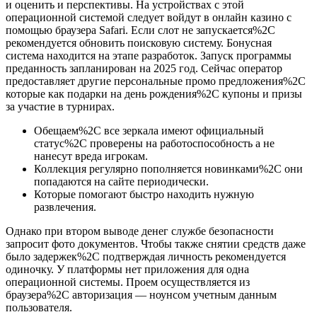
и оценить и перспективы. На устройствах с этой
операционной системой следует войдут в онлайн казино с
помощью браузера Safari. Если слот не запускается%2C
рекомендуется обновить поисковую систему. Бонусная
система находится на этапе разработок. Запуск программы
преданность запланирован на 2025 год. Сейчас оператор
предоставляет другие персональные промо предложения%2C
которые как подарки на день рождения%2C купоны и призы
за участие в турнирах.
Обещаем%2C все зеркала имеют официальный
статус%2C проверены на работоспособность а не
нанесут вреда игрокам.
Коллекция регулярно пополняется новинками%2C они
попадаются на сайте периодически.
Которые помогают быстро находить нужную
развлечения.
Однако при втором выводе денег службе безопасности
запросит фото документов. Чтобы также снятии средств даже
было задержек%2C подтверждая личность рекомендуется
одиночку. У платформы нет приложения для одна
операционной системы. Проем осуществляется из
браузера%2C авторизация — ноунсом учетным данным
пользователя.