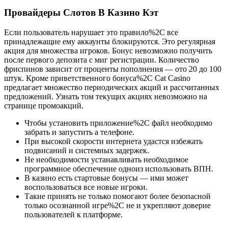
Провайдеры Слотов В Казино Кэт
Если пользователь нарушает это правило%2C все
принадлежащие ему аккаунты блокируются. Это регулярная
акция для множества игроков. Бонус невозможно получить
после первого депозита с миг регистрации. Количество
фриспинов зависит от проценты пополнения — ото 20 до 100
штук. Кроме приветственного бонуса%2C Cat Casino
предлагает множество периодических акций и рассчитанных
предложений. Узнать том текущих акциях невозможно на
странице промоакций.
Чтобы установить приложение%2C файл необходимо
забрать и запустить а телефоне.
При высокой скорости интернета удастся избежать
подвисаний и системных задержек.
Не необходимости устанавливать необходимое
программное обеспечение одноиз использовать ВПН.
В казино есть стартовые бонусы — ими может
воспользоваться все новые игроки.
Такие принять не только помогают более безопасной
только осознанной игре%2C не и укрепляют доверие
пользователей к платформе.