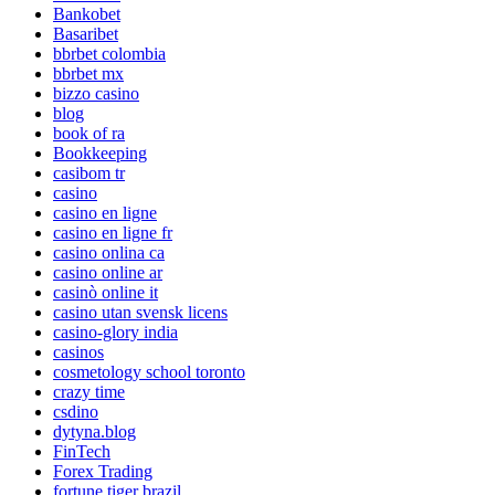
Bankobet
Basaribet
bbrbet colombia
bbrbet mx
bizzo casino
blog
book of ra
Bookkeeping
casibom tr
casino
casino en ligne
casino en ligne fr
casino onlina ca
casino online ar
casinò online it
casino utan svensk licens
casino-glory india
casinos
cosmetology school toronto
crazy time
csdino
dytyna.blog
FinTech
Forex Trading
fortune tiger brazil