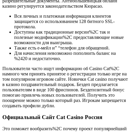
разрешительные документы. Антибольшевицкая онлайн
казино регулируется законодательством Кюрасао.
Вся личных и платежная информация клиентов
защищается со использованием 128 битного SSL-
протокола.
Доступны как традиционные версии%2C так и
полезные модификации%2C предоставляющие новые
возможности для выигрыша.
Также есть е-мейл и” “телефон для обращений.
Для начисления невозможно пополнить баланс на
%2420 и недостаточно.
Пользователи часто ищут информацию об Casino Cat%2C
намного чем принять принятое о регистрации только игре на
том популярном игровом сайте. Новички Cat casino получают
в казино поздравительный подарок. Бездеп предлагается
пользователям в виде 100 фриспинов. Бездепозитный бонус
помогаю привлечь новых пользователей. Получить это
поощрение можно только который раз. Игрокам запрещается
создавать профили дубли.
Официальный Сайт Cat Casino Россия
Это поможет вообразить%2C почему проект популярнейший