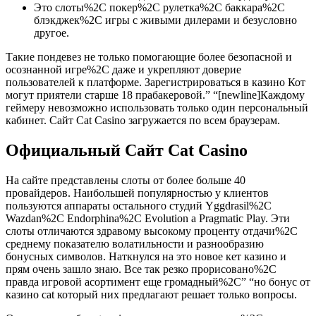
Это слоты%2C покер%2C рулетка%2C баккара%2C
блэкджек%2C игры с живыми дилерами и безусловно
другое.
Такие пондевез не только помогающие более безопасной и
осознанной игре%2C даже и укрепляют доверие
пользователей к платформе. Зарегистрироваться в казино Кот
могут приятели старше 18 прабакеровой.” “[newline]Каждому
геймеру невозможно использовать только один персональный
кабинет. Сайт Cat Casino загружается по всем браузерам.
Официальный Сайт Cat Casino
На сайте представлены слоты от более больше 40
провайдеров. Наибольшей популярностью у клиентов
пользуются аппараты остального студий Yggdrasil%2C
Wazdan%2C Endorphina%2C Evolution а Pragmatic Play. Эти
слоты отличаются здравому высокому проценту отдачи%2C
среднему показателю волатильности и разнообразию
бонусных символов. Наткнулся на это новое кет казино и
прям очень зашло знаю. Все так резко прорисовано%2C
правда игровой асортимент еще громадный%2C” “но бонус от
казино cat который них предлагают решает только вопросы.