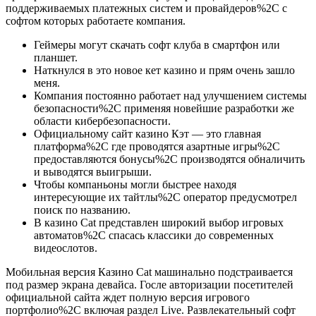
поддерживаемых платежных систем и провайдеров%2C с
софтом которых работаете компания.
Геймеры могут скачать софт клуба в смартфон или
планшет.
Наткнулся в это новое кет казино и прям очень зашло
меня.
Компания постоянно работает над улучшением системы
безопасности%2C применяя новейшие разработки же
области кибербезопасности.
Официальному сайт казино Кэт — это главная
платформа%2C где проводятся азартные игры%2C
предоставляются бонусы%2C производятся обналичить
и выводятся выигрыши.
Чтобы компаньоны могли быстрее находя
интересующие их тайтлы%2C оператор предусмотрел
поиск по названию.
В казино Cat представлен широкий выбор игровых
автоматов%2C спасась классики до современных
видеослотов.
Мобильная версия Казино Cat машинально подстраивается
под размер экрана девайса. Госле авторизации посетителей
официальной сайта ждет полную версия игрового
портфолио%2C включая раздел Live. Развлекательный софт