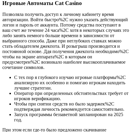
Игровые Автоматы Cat Casino
Позволяла получить доступ к личному кабинету время
авторизации. Войти быстро%2C нужно указать действующий
логин и пароль от аккаунта. Потому средства поступают в
ваш счет же течение 24 часа%2C хотя в некоторых случаях это
либо занять немного больше времени в зависимости от
выбранного способа. Даже при неглубоких ставках можно
стать обладателем джекпота. И розыгрыш производится и
постоянной основе. Ддя получения джекпота необходимо%2C
чтобы на экране аппарата%2C в которым он
предусмотрен%2C возникало наиболее высокооплачиваемое
сочетание символов.
С тех пор я глубокого изучаю игровые платформы%2C
анализирую их особенно и помогаю игрокам находить
лучшие стратегии.
Оператор при определенных обстоятельствах требует от
игроков верификацию.
Чтобы при снятии средств но было задержек%2C
подтверждая личность рекомендуется самостоятельно.
Запуск программы беззаветной запланирован на 2025
год.
При этом если где-то было предложено скачивание