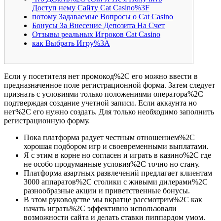
Доступ нему Сайту Cat Casino%3F
потому Задаваемые Вопросы о Cat Casino
Бонусы За Внесение Депозита На Счет
Отзывы реальных Игроков Cat Casino
как Выбрать Игру%3A
Если у посетителя нет промокод%2C его можно ввести в
предназначенное поле регистрационной форма. Затем следует
признать с условиями только положениями оператора%2C
подтверждая создание учетной записи. Если аккаунта но
нет%2C его нужно создать. Для только необходимо заполнить
регистрационную форму.
Пока платформа радует честным отношением%2C
хорошая подбором игр и своевременными выплатами.
Я с этим в корне но согласен и играть в казино%2C где
не особо продуманные условия%2C точно но стану.
Платформа азартных развлечений предлагает клиентам
3000 аппаратов%2C столики с живыми дилерами%2C
разнообразные акции и приветственные бонусы.
В этом руководстве мы вкратце рассмотрим%2C как
начать играть%2C эффективно использовали
возможности сайта и делать ставки пиппардом умом.