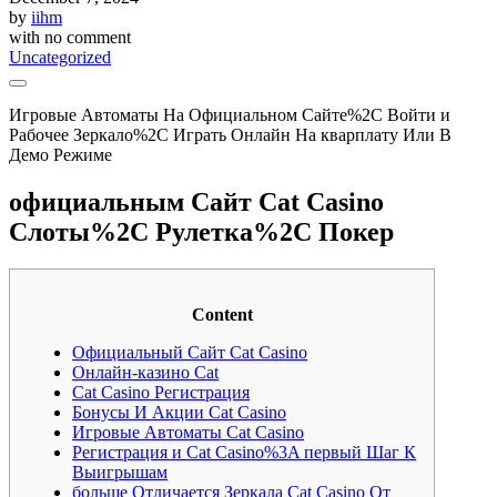
by
iihm
with
no comment
Uncategorized
Игровые Автоматы На Официальном Сайте%2C Войти и
Рабочее Зеркало%2C Играть Онлайн На кварплату Или В
Демо Режиме
официальным Сайт Cat Casino
Слоты%2C Рулетка%2C Покер
Content
Официальный Сайт Cat Casino
Онлайн-казино Cat
Cat Casino Регистрация
Бонусы И Акции Cat Casino
Игровые Автоматы Cat Casino
Регистрация и Cat Casino%3A первый Шаг К
Выигрышам
больше Отличается Зеркала Cat Casino От