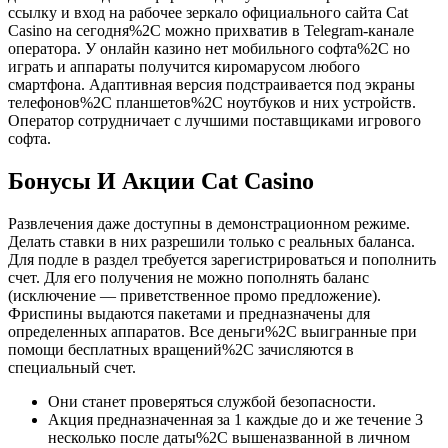
ссылку и вход на рабочее зеркало официального сайта Cat
Casino на сегодня%2C можно прихватив в Telegram-канале
оператора. У онлайн казино нет мобильного софта%2C но
играть и аппараты получится киромарусом любого
смартфона. Адаптивная версия подстраивается под экраны
телефонов%2C планшетов%2C ноутбуков и них устройств.
Оператор сотрудничает с лучшими поставщиками игрового
софта.
Бонусы И Акции Cat Casino
Развлечения даже доступны в демонстрационном режиме.
Делать ставки в них разрешили только с реальных баланса.
Для подле в раздел требуется зарегистрироваться и пополнить
счет. Для его получения не можно пополнять баланс
(исключение — приветственное промо предложение).
Фриспины выдаются пакетами и предназначены для
определенных аппаратов. Все деньги%2C выигранные при
помощи бесплатных вращений%2C зачисляются в
специальный счет.
Они станет проверяться службой безопасности.
Акция предназначенная за 1 каждые до и же течение 3
несколько после даты%2C вышеназванной в личном