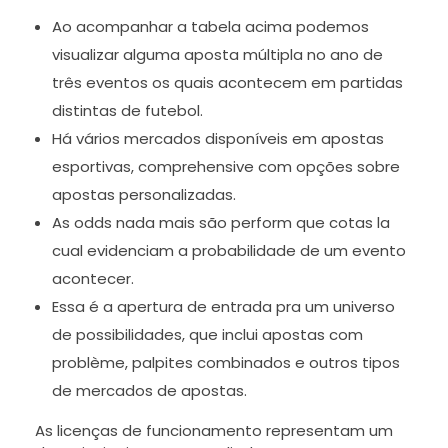
Ao acompanhar a tabela acima podemos
visualizar alguma aposta múltipla no ano de
três eventos os quais acontecem em partidas
distintas de futebol.
Há vários mercados disponíveis em apostas
esportivas, comprehensive com opções sobre
apostas personalizadas.
As odds nada mais são perform que cotas la
cual evidenciam a probabilidade de um evento
acontecer.
Essa é a apertura de entrada pra um universo
de possibilidades, que inclui apostas com
problème, palpites combinados e outros tipos
de mercados de apostas.
As licenças de funcionamento representam um