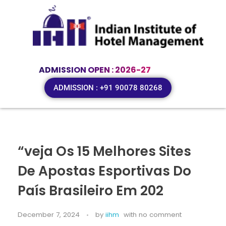
Best Hotel and Hospital Management Institute in Kolkata
INDIAN IHM
ADMISSION OPEN : 2026-27
ADMISSION : +91 90078 80268
“veja Os 15 Melhores Sites
De Apostas Esportivas Do
País Brasileiro Em 202
December 7, 2024
by
iihm
with
no comment