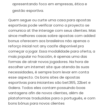
apresentando foco em empresas, ética e
gestão esportiva.
Quem segue ou curte uma casa para apostas
esportivas pode verificar como a proyecto se
comunica at the interage com seus clientes. Mas
since melhores casas sobre apostas com added
bonus oferecem aos brasileiros não apenas o
reforço inicial not any cacife disponível pra
começar a jogar. Essa modalidade para oferta, a
mais popular no fracción, é apenas uma das
formas de atrair novos jogadores. Na hora de
escolher um internet site que atenda às suas
necessidades, é sempre bom levar em conta
esse aspecto. Os bons sites de apostas
esportivas para iniciantes são bet365, 22bet e
Galera. Todos eles contam possuindo boas
vantagens afin de novos clientes, além de
plataformas traduzidas para o português, e com
bons bônus para novos clientes