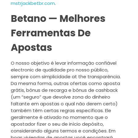
mstrjackbetbr.com
.
Betano — Melhores
Ferramentas De
Apostas
O nosso objetivo é levar informação confiável
electronic de qualidade pro nosso público,
sempre com simplicidade at the transparência.
Da mesma forma, outras ofertas como aposta
grátis, bônus de recarga e bônus de cashback
(um “seguro” que devolve zona do dinheiro
faltante em apostas o qual não derem certo)
também têm certas regras específicas. Ele
geralmente é ativado no momento que o
apostador fizer o seu de início depósito,
considerando alguns termos e condições. Em
boas viviendas de apostas você encontrará