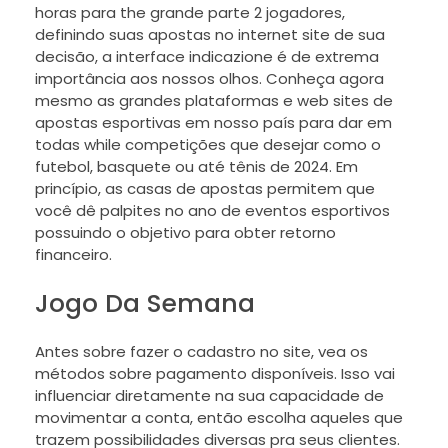
horas para the grande parte 2 jogadores,
definindo suas apostas no internet site de sua
decisão, a interface indicazione é de extrema
importância aos nossos olhos. Conheça agora
mesmo as grandes plataformas e web sites de
apostas esportivas em nosso país para dar em
todas while competições que desejar como o
futebol, basquete ou até tênis de 2024. Em
princípio, as casas de apostas permitem que
você dê palpites no ano de eventos esportivos
possuindo o objetivo para obter retorno
financeiro.
Jogo Da Semana
Antes sobre fazer o cadastro no site, vea os
métodos sobre pagamento disponíveis. Isso vai
influenciar diretamente na sua capacidade de
movimentar a conta, então escolha aqueles que
trazem possibilidades diversas pra seus clientes.