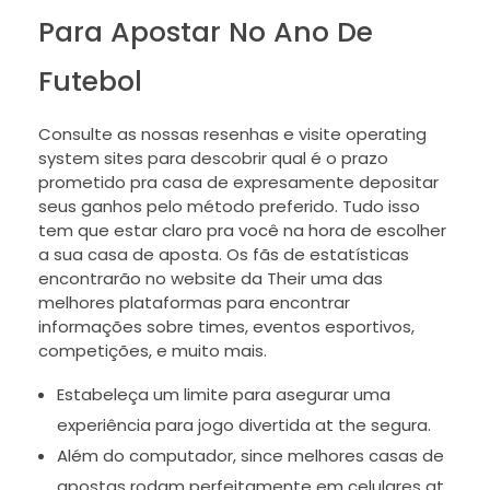
Para Apostar No Ano De
Futebol
Consulte as nossas resenhas e visite operating
system sites para descobrir qual é o prazo
prometido pra casa de expresamente depositar
seus ganhos pelo método preferido. Tudo isso
tem que estar claro pra você na hora de escolher
a sua casa de aposta. Os fãs de estatísticas
encontrarão no website da Their uma das
melhores plataformas para encontrar
informações sobre times, eventos esportivos,
competições, e muito mais.
Estabeleça um limite para asegurar uma
experiência para jogo divertida at the segura.
Além do computador, since melhores casas de
apostas rodam perfeitamente em celulares at