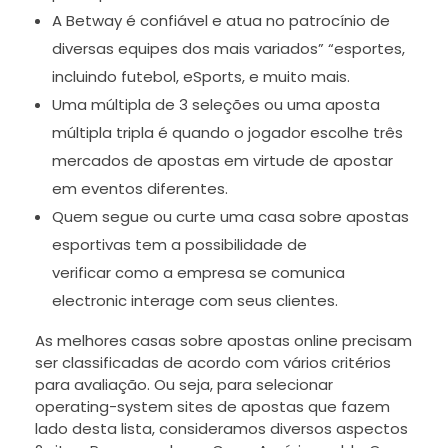
A Betway é confiável e atua no patrocínio de
diversas equipes dos mais variados” “esportes,
incluindo futebol, eSports, e muito mais.
Uma múltipla de 3 seleções ou uma aposta
múltipla tripla é quando o jogador escolhe três
mercados de apostas em virtude de apostar
em eventos diferentes.
Quem segue ou curte uma casa sobre apostas
esportivas tem a possibilidade de
verificar como a empresa se comunica
electronic interage com seus clientes.
As melhores casas sobre apostas online precisam
ser classificadas de acordo com vários critérios
para avaliação. Ou seja, para selecionar
operating-system sites de apostas que fazem
lado desta lista, consideramos diversos aspectos