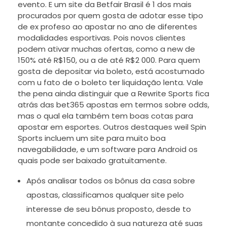
evento. E um site da Betfair Brasil é 1 dos mais
procurados por quem gosta de adotar esse tipo
de ex profeso ao apostar no ano de diferentes
modalidades esportivas. Pois novos clientes
podem ativar muchas ofertas, como a new de
150% até R$150, ou a de até R$2 000. Para quem
gosta de depositar via boleto, está acostumado
com u fato de o boleto ter liquidação lenta. Vale
the pena ainda distinguir que a Rewrite Sports fica
atrás das bet365 apostas em termos sobre odds,
mas o qual ela também tem boas cotas para
apostar em esportes. Outros destaques weil Spin
Sports incluem um site para muito boa
navegabilidade, e um software para Android os
quais pode ser baixado gratuitamente.
Após analisar todos os bônus da casa sobre
apostas, classificamos qualquer site pelo
interesse de seu bônus proposto, desde to
montante concedido à sua natureza até suas