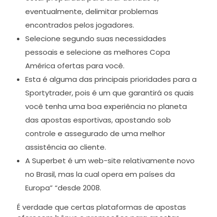
eventualmente, delimitar problemas
encontrados pelos jogadores.
Selecione segundo suas necessidades
pessoais e selecione as melhores Copa
América ofertas para você.
Esta é alguma das principais prioridades para a
Sportytrader, pois é um que garantirá os quais
você tenha uma boa experiência no planeta
das apostas esportivas, apostando sob
controle e assegurado de uma melhor
assistência ao cliente.
A Superbet é um web-site relativamente novo
no Brasil, mas la cual opera em países da
Europa” “desde 2008.
É verdade que certas plataformas de apostas