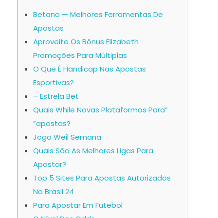
Betano — Melhores Ferramentas De
Apostas
Aproveite Os Bônus Elizabeth
Promoções Para Múltiplas
O Que É Handicap Nas Apostas
Esportivas?
– Estrela Bet
Quais While Novas Plataformas Para”
“apostas?
Jogo Weil Semana
Quais São As Melhores Ligas Para
Apostar?
Top 5 Sites Para Apostas Autorizados
No Brasil 24
Para Apostar Em Futebol