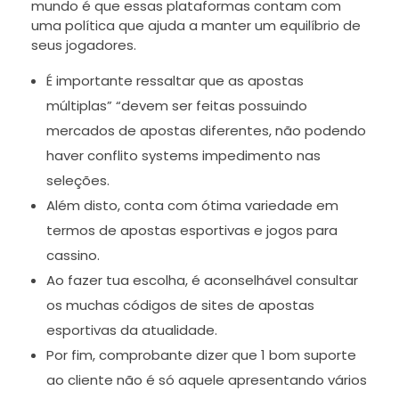
mundo é que essas plataformas contam com
uma política que ajuda a manter um equilíbrio de
seus jogadores.
É importante ressaltar que as apostas
múltiplas” “devem ser feitas possuindo
mercados de apostas diferentes, não podendo
haver conflito systems impedimento nas
seleções.
Além disto, conta com ótima variedade em
termos de apostas esportivas e jogos para
cassino.
Ao fazer tua escolha, é aconselhável consultar
os muchas códigos de sites de apostas
esportivas da atualidade.
Por fim, comprobante dizer que 1 bom suporte
ao cliente não é só aquele apresentando vários