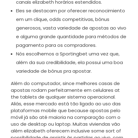
canais elizabeth horários estendidos.
Eles se destacam por oferecer reconocimiento
em um clique, odds competitivas, bônus
generosos, vasta variedade de apostas ao vivo
e alguma grande quantidade para métodos de
pagamento para os compradores.
Nós escolhemos a Sportingbet uma vez que,
além da sua credibilidade, ela possui uma boa
variedade de bônus pra apostar.
Além do computador, since melhores casas de
apostas rodam perfeitamente em celulares at
the tablets de qualquer sistema operacional.
Aliás, esse mercado está tão ligado ao uso das
plataformas mobile que because apostas pelo
móvil já são até maioria na comparação com o
uso de desktop ou laptop. Muitas viviendas vão
além elizabeth oferecem inclusive some sort of
possibilidade de assistir às partidas ao vivo, com