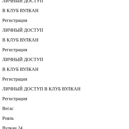
ЛИЧНЫЙ ДОСТУП
В КЛУБ ВУЛКАН
Регистрация
ЛИЧНЫЙ ДОСТУП
В КЛУБ ВУЛКАН
Регистрация
ЛИЧНЫЙ ДОСТУП
В КЛУБ ВУЛКАН
Регистрация
ЛИЧНЫЙ ДОСТУП В КЛУБ ВУЛКАН
Регистрация
Вегас
Рояль
Вулкан 24