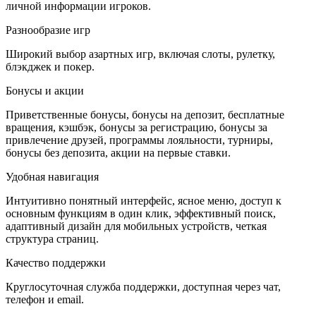
личной информации игроков.
Разнообразие игр
Широкий выбор азартных игр, включая слоты, рулетку,
блэкджек и покер.
Бонусы и акции
Приветственные бонусы, бонусы на депозит, бесплатные
вращения, кэшбэк, бонусы за регистрацию, бонусы за
привлечение друзей, программы лояльности, турниры,
бонусы без депозита, акции на первые ставки.
Удобная навигация
Интуитивно понятный интерфейс, ясное меню, доступ к
основным функциям в один клик, эффективный поиск,
адаптивный дизайн для мобильных устройств, четкая
структура страниц.
Качество поддержки
Круглосуточная служба поддержки, доступная через чат,
телефон и email.