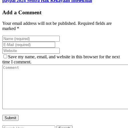
paypal 2024 Sentra Hak Kekayaan Intelektual
Add a Comment
Your email address will not be published. Required fields are
marked *
Save my name, email, and website in this browser for the next
time I comment.