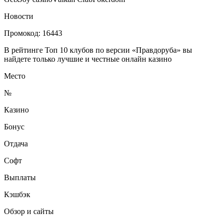
Новости
Промокод: 16443
В рейтинге Топ 10 клубов по версии «Правдоруба» вы
найдете только лучшие и честные онлайн казино
Место
№
Казино
Бонус
Отдача
Софт
Выплаты
Кэшбэк
Обзор и сайты