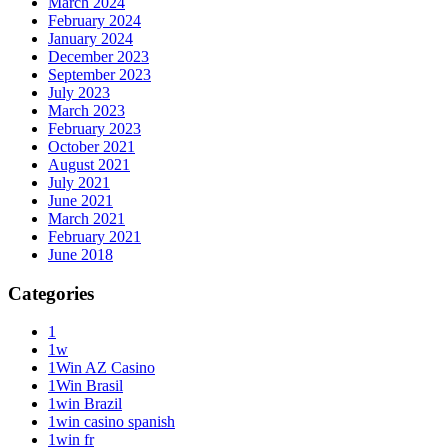
March 2024
February 2024
January 2024
December 2023
September 2023
July 2023
March 2023
February 2023
October 2021
August 2021
July 2021
June 2021
March 2021
February 2021
June 2018
Categories
1
1w
1Win AZ Casino
1Win Brasil
1win Brazil
1win casino spanish
1win fr