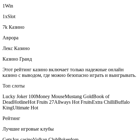
1Win
1xSlot
7k Казино
Аврора
Лекс Казино
Казино Гранд
Этот рейтинг казино включает только надежные онлайн
казино с выводом, где можно безопасно играть и выигрывать.
Топ слоты
Lucky Joker 100Money MouseMustang GoldBook of
DeadHotlineHot Fruits 27Allways Hot FruitsExtra ChilliBuffalo
KingUltimate Hot
Рейтинг
Лучшие игровые клубы
GetxJoy casinoVulkan ClubPokerdom