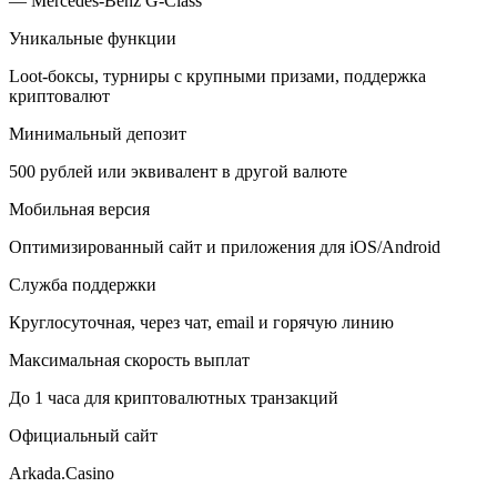
— Mercedes-Benz G-Class
Уникальные функции
Loot-боксы, турниры с крупными призами, поддержка
криптовалют
Минимальный депозит
500 рублей или эквивалент в другой валюте
Мобильная версия
Оптимизированный сайт и приложения для iOS/Android
Служба поддержки
Круглосуточная, через чат, email и горячую линию
Максимальная скорость выплат
До 1 часа для криптовалютных транзакций
Официальный сайт
Arkada.Casinо