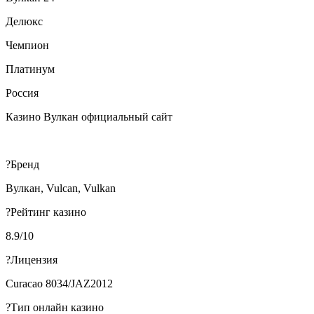
Делюкс
Чемпион
Платинум
Россия
Казино Вулкан официальный сайт
?Бренд
Вулкан, Vulcan, Vulkan
?Рейтинг казино
8.9/10
?Лицензия
Curacao 8034/JAZ2012
?Тип онлайн казино