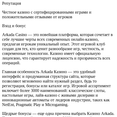
Репутация
Честное казино с сертифицированными играми и
положительными отзывами от игроков
Вход и бонус
Arkada Casino — это новейшая платформа, которая сочетает в
себе лучшие черты всех современных онлайн-казино,
предлагая игрокам уникальный опыт. Этот игровой клуб
создан для тех, кто ценит разнообразие игр, честность, и
современные технологии. Казино имеет официальную
лицензию, что гарантирует надежность и прозрачность всех
операций.
Главная особенность Arkada Казино — это удобный
интерфейс и продуманная структура сайта, которые
позволяют мгновенно найти нужный раздел, будь то
регистрация, бонусы или каталог игр. Игровой ассортимент
включает более 3000 наименований: классические слоты,
настольные игры, лайв-казино с живыми дилерами и
инновационные автоматы от лидеров индустрии, таких как
NetEnt, Pragmatic Play и Microgaming.
Щедрые бонусы — еще одна причина выбрать Казино Arkada.