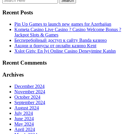
Recent Posts
Pin Up Games to launch new games for Azerbaijan
Kometa Casino Live Casino ? Casino Welcome Bonus ?
Jackpot Slots & Games
Бесперебойный доступ к сайту Banda казино
Акции и бонусы от онлайн казино Kent
Xslot Giriş: En İyi Online Casino Deneyimine Katılın
Recent Comments
Archives
December 2024
November 2024
October 2024
September 2024
August 2024
July 2024
June 2024
May 2024
April 2024