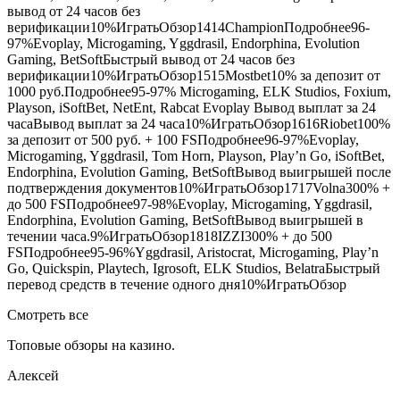
вывод от 24 часов без
верификации10%ИгратьОбзор1414ChampionПодробнее96-
97%Evoplay, Microgaming, Yggdrasil, Endorphina, Evolution
Gaming, BetSoftБыстрый вывод от 24 часов без
верификации10%ИгратьОбзор1515Mostbet10% за депозит от
1000 руб.Подробнее95-97% Microgaming, ELK Studios, Foxium,
Playson, iSoftBet, NetEnt, Rabcat Evoplay Вывод выплат за 24
часаВывод выплат за 24 часа10%ИгратьОбзор1616Riobet100%
за депозит от 500 руб. + 100 FSПодробнее96-97%Evoplay,
Microgaming, Yggdrasil, Tom Horn, Playson, Play’n Go, iSoftBet,
Endorphina, Evolution Gaming, BetSoftВывод выигрышей после
подтверждения документов10%ИгратьОбзор1717Volna300% +
до 500 FSПодробнее97-98%Evoplay, Microgaming, Yggdrasil,
Endorphina, Evolution Gaming, BetSoftВывод выигрышей в
течении часа.9%ИгратьОбзор1818IZZI300% + до 500
FSПодробнее95-96%Yggdrasil, Aristocrat, Microgaming, Play’n
Go, Quickspin, Playtech, Igrosoft, ELK Studios, BelatraБыстрый
перевод средств в течение одного дня10%ИгратьОбзор
Смотреть все
Топовые обзоры на казино.
Алексей