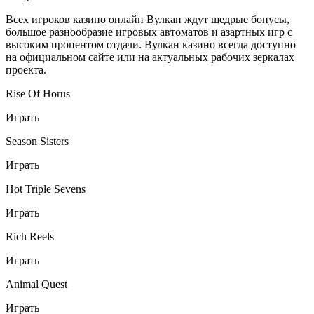
Всех игроков казино онлайн Вулкан ждут щедрые бонусы,
большое разнообразие игровых автоматов и азартных игр с
высоким процентом отдачи. Вулкан казино всегда доступно
на официальном сайте или на актуальных рабочих зеркалах
проекта.
Rise Of Horus
Играть
Season Sisters
Играть
Hot Triple Sevens
Играть
Rich Reels
Играть
Animal Quest
Играть