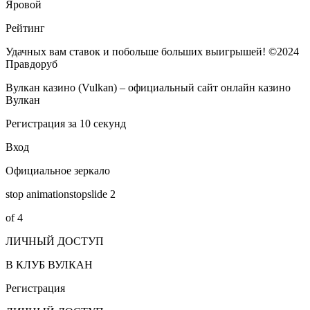
Яровой
Рейтинг
Удачных вам ставок и побольше больших выигрышей! ©2024
Правдоруб
Вулкан казино (Vulkan) – официальный сайт онлайн казино
Вулкан
Регистрация за 10 секунд
Вход
Официальное зеркало
stop animationstopslide 2
of 4
ЛИЧНЫЙ ДОСТУП
В КЛУБ ВУЛКАН
Регистрация