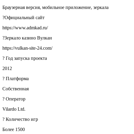
Браузерная версия, мобильное приложение, зеркала
?Официальный сайт
https://www.admkad.ru/
?Зеркало казино Вулкан
https://vulkan-site-24.com/
? Год запуска проекта
2012
? Платформа
Собственная
? Оператор
Vilardo Ltd.
? Количество игр
Более 1500