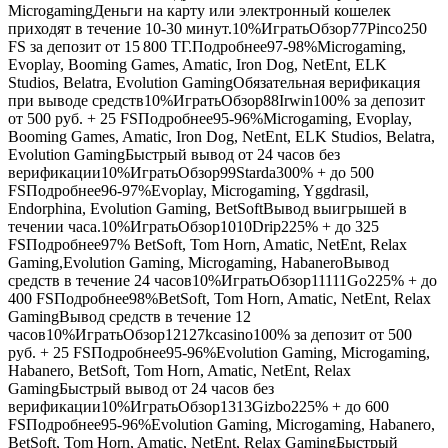
MicrogamingДеньги на карту или электронный кошелек
приходят в течение 10-30 минут.10%ИгратьОбзор77Pinco250
FS за депозит от 15 800 ТГ.Подробнее97-98%Microgaming,
Evoplay, Booming Games, Amatic, Iron Dog, NetEnt, ELK
Studios, Belatra, Evolution GamingОбязательная верификация
при выводе средств10%ИгратьОбзор88Irwin100% за депозит
от 500 руб. + 25 FSПодробнее95-96%Microgaming, Evoplay,
Booming Games, Amatic, Iron Dog, NetEnt, ELK Studios, Belatra,
Evolution GamingБыстрый вывод от 24 часов без
верификации10%ИгратьОбзор99Starda300% + до 500
FSПодробнее96-97%Evoplay, Microgaming, Yggdrasil,
Endorphina, Evolution Gaming, BetSoftВывод выигрышей в
течении часа.10%ИгратьОбзор1010Drip225% + до 325
FSПодробнее97% BetSoft, Tom Horn, Amatic, NetEnt, Relax
Gaming,Evolution Gaming, Microgaming, HabaneroВывод
средств в течение 24 часов10%ИгратьОбзор11111Go225% + до
400 FSПодробнее98%BetSoft, Tom Horn, Amatic, NetEnt, Relax
GamingВывод средств в течение 12
часов10%ИгратьОбзор12127kcasino100% за депозит от 500
руб. + 25 FSПодробнее95-96%Evolution Gaming, Microgaming,
Habanero, BetSoft, Tom Horn, Amatic, NetEnt, Relax
GamingБыстрый вывод от 24 часов без
верификации10%ИгратьОбзор1313Gizbo225% + до 600
FSПодробнее95-96%Evolution Gaming, Microgaming, Habanero,
BetSoft, Tom Horn, Amatic, NetEnt, Relax GamingБыстрый