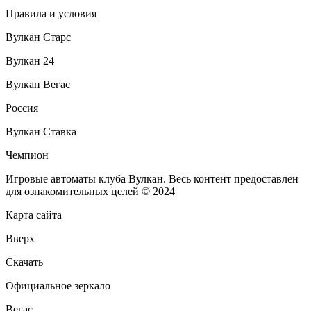
Правила и условия
Вулкан Старс
Вулкан 24
Вулкан Вегас
Россия
Вулкан Ставка
Чемпион
Игровые автоматы клуба Вулкан. Весь контент предоставлен
для ознакомительных целей © 2024
Карта сайта
Вверх
Скачать
Официальное зеркало
Вегас