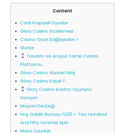
Content
Canlı Krupiyeli Oyunlar
Glory Casino İncelemesi
Casino Oyun Sağlayıcıları ?
Slotlar
Tasarım Ve Arayüz: Fame Casino
Platformu
Glory Casino Güncel Giriş
Glory Casino Kaydı ?
Glory Casino Aviator Oyununu
Sunuyor
Müşteri Desteği
Hoş Geldin Bonusu %125 + Two Hundred
And Fifty Ücretsiz Spin
Masa Oyunları