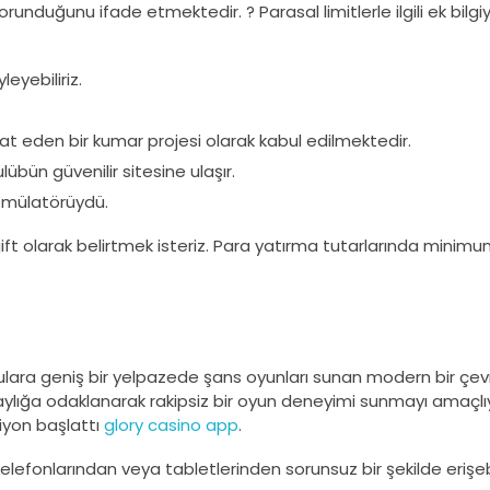
orunduğunu ifade etmektedir. ? Parasal limitlerle ilgili ek bilgi
eyebiliriz.
at eden bir kumar projesi olarak kabul edilmektedir.
übün güvenilir sitesine ulaşır.
 emülatörüydü.
ift olarak belirtmek isteriz. Para yatırma tutarlarında minim
lara geniş bir yelpazede şans oyunları sunan modern bir çevr
olaylığa odaklanarak rakipsiz bir oyun deneyimi sunmayı amaçlı
rsiyon başlattı
glory casino app
.
telefonlarından veya tabletlerinden sorunsuz bir şekilde erişeb