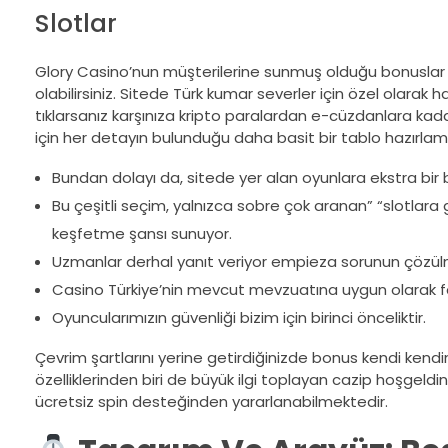
Slotlar
Glory Casino’nun müşterilerine sunmuş olduğu bonuslar
olabilirsiniz. Sitede Türk kumar severler için özel olara
tıklarsanız karşınıza kripto paralardan e-cüzdanlara kad
için her detayın bulunduğu daha basit bir tablo hazırlam
Bundan dolayı da, sitede yer alan oyunlara ekstra bir
Bu çeşitli seçim, yalnızca sobre çok aranan” “slotlara
keşfetme şansı sunuyor.
Uzmanlar derhal yanıt veriyor empieza sorunun çözül
Casino Türkiye’nin mevcut mevzuatına uygun olarak f
Oyuncularımızın güvenliği bizim için birinci önceliktir.
Çevrim şartlarını yerine getirdiğinizde bonus kendi kendi
özelliklerinden biri de büyük ilgi toplayan cazip hoşgeld
ücretsiz spin desteğinden yararlanabilmektedir.