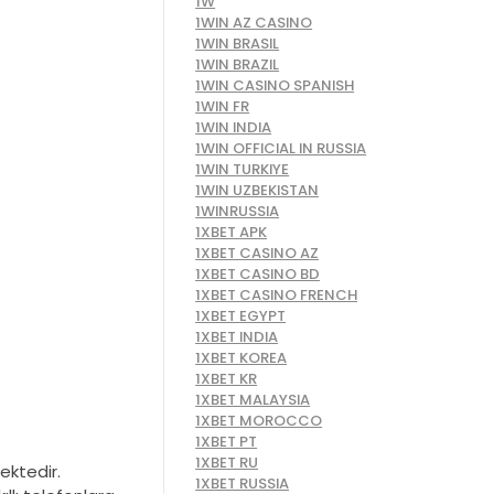
1W
1WIN AZ CASINO
1WIN BRASIL
1WIN BRAZIL
1WIN CASINO SPANISH
1WIN FR
1WIN INDIA
1WIN OFFICIAL IN RUSSIA
1WIN TURKIYE
1WIN UZBEKISTAN
1WINRUSSIA
1XBET APK
1XBET CASINO AZ
1XBET CASINO BD
1XBET CASINO FRENCH
1XBET EGYPT
1XBET INDIA
1XBET KOREA
1XBET KR
1XBET MALAYSIA
1XBET MOROCCO
1XBET PT
1XBET RU
ektedir.
1XBET RUSSIA