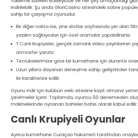
Yükleme süreleri etkileyicidir ve her şey amaçlandığı gibi
indirilebilir. Şu anda GloriCasino sitesindeki sobre popü
sahip bir çarpışma oyunudur.
Bir diğer nokta ise, yine slotlar sayfasında yer alan fil
yazılım sağlayıcıları için özel aramalar yapabilirsiniz.
? Canlı krupiyeler, gerçek zamanlı video yayınlarının y
atmosfer yaratır.
Tecrübelerimize göre bir kumarhane için durante ön
Uzun yıllara dayanan deneyime sahip geliştiriciler tara
ile karakterize edilir.
Oyunu indir için kulübün web sitesine kayıt olmanız yeter
çevirmeler içerir. Toplamda, oyuncu 50 denemeden oluş
makinelerinde oynanan bahisler bahis olarak kabul edilir.
Canlı Krupiyeli Oyunlar
Ayrıca kumarhane Curaçao hükümeti tarafından onaylanmış