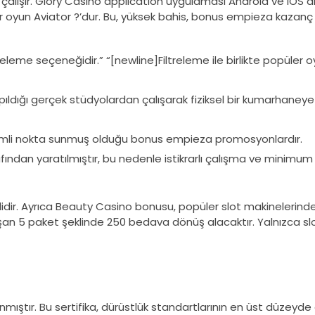
 çalışır. Glory Casino application uygulaması Android ve iOS akı
ler oyun Aviator ?️’dur. Bu, yüksek bahis, bonus empieza kazan
treleme seçeneğidir.” “[newline]Filtreleme ile birlikte popüler 
apıldığı gerçek stüdyolardan çalışarak fiziksel bir kumarhaneye
emli nokta sunmuş olduğu bonus empieza promosyonlardır.
fından yaratılmıştır, bu nedenle istikrarlı çalışma ve minimum 
lidir. Ayrıca Beauty Casino bonusu, popüler slot makinelerind
an 5 paket şeklinde 250 bedava dönüş alacaktır. Yalnızca sl
tır. Bu sertifika, dürüstlük standartlarının en üst düzeyde