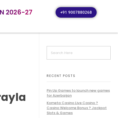
N 2026-27
+91 9007880268
RECENT POSTS
Pin Up Games to launch new games
rayla
for Azerbaijan
Kometa Casino Live Casino ?
Casino Welcome Bonus ? Jackpot
Slots & Games