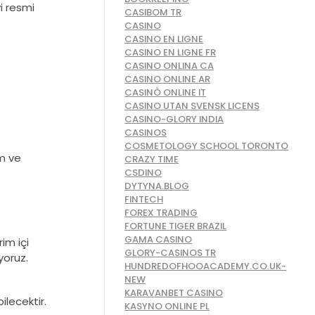
yi resmi
CASIBOM TR
CASINO
CASINO EN LIGNE
CASINO EN LIGNE FR
CASINO ONLINA CA
CASINO ONLINE AR
CASINÒ ONLINE IT
CASINO UTAN SVENSK LICENS
CASINO-GLORY INDIA
CASINOS
COSMETOLOGY SCHOOL TORONTO
um ve
CRAZY TIME
CSDINO
DYTYNA.BLOG
FINTECH
FOREX TRADING
FORTUNE TIGER BRAZIL
GAMA CASINO
im içi
GLORY-CASINOS TR
yoruz.
HUNDREDOFHOOACADEMY.CO.UK-
NEW
KARAVANBET CASINO
ilecektir.
KASYNO ONLINE PL