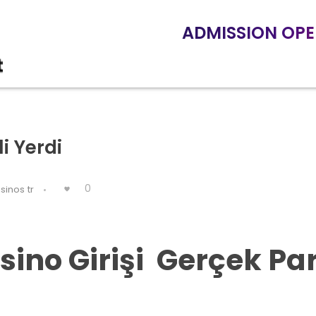
ADMISSION OPE
i Yerdi
0
sinos tr
ino Girişi ️ Gerçek Pa