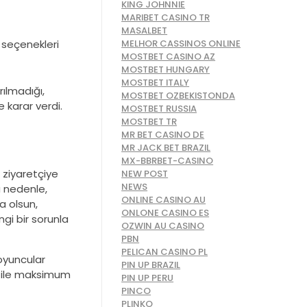
KING JOHNNIE
MARIBET CASINO TR
MASALBET
 seçenekleri
MELHOR CASSINOS ONLINE
MOSTBET CASINO AZ
MOSTBET HUNGARY
MOSTBET ITALY
rılmadığı,
MOSTBET OZBEKISTONDA
 karar verdi.
MOSTBET RUSSIA
MOSTBET TR
MR BET CASINO DE
MR JACK BET BRAZIL
MX-BBRBET-CASINO
 ziyaretçiye
NEW POST
NEWS
u nedenle,
ONLINE CASINO AU
a olsun,
ONLONE CASINO ES
gi bir sorunla
OZWIN AU CASINO
PBN
PELICAN CASINO PL
 oyuncular
PIN UP BRAZIL
s ile maksimum
PIN UP PERU
PINCO
PLINKO