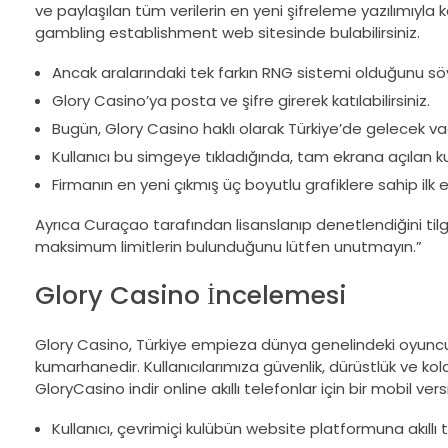
ve paylaşılan tüm verilerin en yeni şifreleme yazılımıyla k
gambling establishment web sitesinde bulabilirsiniz.
Ancak aralarındaki tek farkın RNG sistemi olduğunu söyl
Glory Casino’ya posta ve şifre girerek katılabilirsiniz.
Bugün, Glory Casino haklı olarak Türkiye’de gelecek va
Kullanıcı bu simgeye tıkladığında, tam ekrana açılan kul
Firmanın en yeni çıkmış üç boyutlu grafiklere sahip ilk
Ayrıca Curaçao tarafından lisanslanıp denetlendiğini tilg
maksimum limitlerin bulunduğunu lütfen unutmayın.”
Glory Casino İncelemesi
Glory Casino, Türkiye empieza dünya genelindeki oyuncu
kumarhanedir. Kullanıcılarımıza güvenlik, dürüstlük ve k
GloryCasino indir online akıllı telefonlar için bir mobil ve
Kullanıcı, çevrimiçi kulübün website platformuna akıllı 