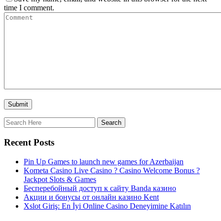
time I comment.
Recent Posts
Pin Up Games to launch new games for Azerbaijan
Kometa Casino Live Casino ? Casino Welcome Bonus ?
Jackpot Slots & Games
Бесперебойный доступ к сайту Banda казино
Акции и бонусы от онлайн казино Kent
Xslot Giriş: En İyi Online Casino Deneyimine Katılın