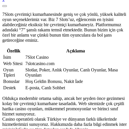
7Slots çevrimiçi kumarhanesinde geniş ve çok yönlü, yüksek kaliteli
oyun seçeneklerimiz var. Biz 7 Slots’uz, eğlencenin en iyisini
alabileceğiniz eksiksiz bir çevrimiçi kumarhaneyiz. Platformumuz
adındaki “7” şanslı rakamı temsil etmektedir. Bunun bizim için çok
özel bir anlamı var çünkü bunun tüm oyunculara da bol şans
getireceğine eminiz.
Özellik
Açıklama
İsim
7Slot Casino
Web Sitesi
7slotcasino.com
Oyun
Slotlar, Poker, Anlık Oyunlar, Canlı Oyunlar, Masa
Tipleri
Oyunları
Bonuslar
Hoş Geldin Bonusu, Nakit İade
Destek
E-posta, Canlı Sohbet
Oldukça modernbir ortama sahip, ancak her şeyden önce gezinmesi
kolay bir çevrimiçi kumarhane tasarladık. Web sitemizde çok çeşitli
harika casino oyunları, mükemmel promosyonlar ve birinci sınıf
hizmet sunuyoruz.
Casino operatörü olarak Türkiye ve dünyanın farklı ülkelerinde
hizmetlerimizi sunuyoruz. Hakkımızda daha fazla bilgi edinmek ister