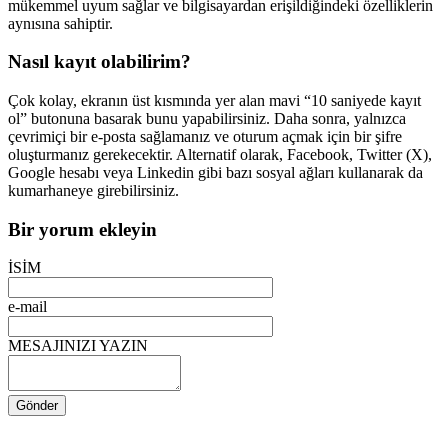
mükemmel uyum sağlar ve bilgisayardan erişildiğindeki özelliklerin
aynısına sahiptir.
Nasıl kayıt olabilirim?
Çok kolay, ekranın üst kısmında yer alan mavi “10 saniyede kayıt
ol” butonuna basarak bunu yapabilirsiniz. Daha sonra, yalnızca
çevrimiçi bir e-posta sağlamanız ve oturum açmak için bir şifre
oluşturmanız gerekecektir. Alternatif olarak, Facebook, Twitter (X),
Google hesabı veya Linkedin gibi bazı sosyal ağları kullanarak da
kumarhaneye girebilirsiniz.
Bir yorum ekleyin
İSİM
e-mail
MESAJINIZI YAZIN