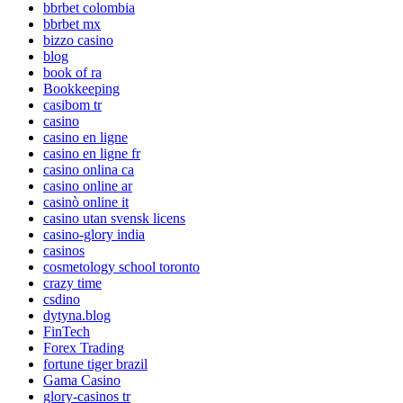
bbrbet colombia
bbrbet mx
bizzo casino
blog
book of ra
Bookkeeping
casibom tr
casino
casino en ligne
casino en ligne fr
casino onlina ca
casino online ar
casinò online it
casino utan svensk licens
casino-glory india
casinos
cosmetology school toronto
crazy time
csdino
dytyna.blog
FinTech
Forex Trading
fortune tiger brazil
Gama Casino
glory-casinos tr