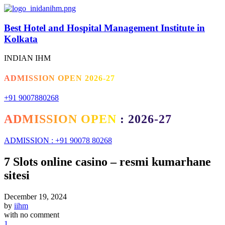
Best Hotel and Hospital Management Institute in
Kolkata
INDIAN IHM
ADMISSION OPEN 2026-27
+91 9007880268
ADMISSION OPEN : 2026-27
ADMISSION : +91 90078 80268
7 Slots online casino – resmi kumarhane
sitesi
December 19, 2024
by
iihm
with
no comment
1