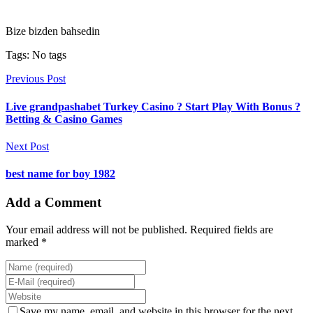
Bize bizden bahsedin
Tags: No tags
Previous Post
Live grandpashabet Turkey Casino ? Start Play With Bonus ?
Betting & Casino Games
Next Post
best name for boy 1982
Add a Comment
Your email address will not be published. Required fields are
marked *
Save my name, email, and website in this browser for the next